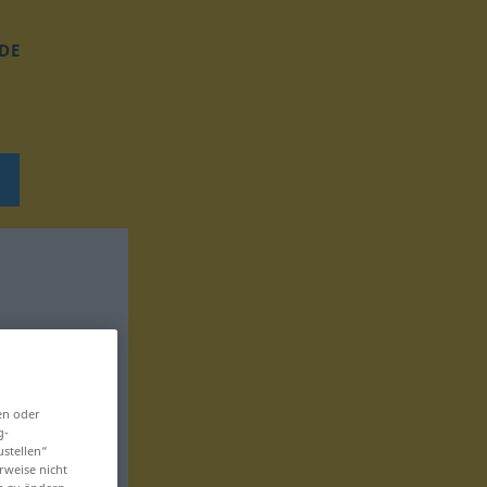
DE
en oder
g-
ustellen“
rweise nicht