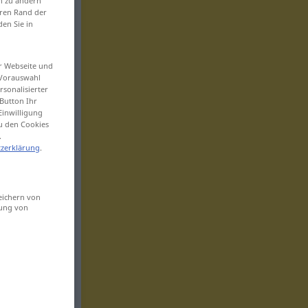
en zu ändern
eren Rand der
den Sie in
er Webseite und
 Vorauswahl
sonalisierter
Button Ihr
Einwilligung
zu den Cookies
.
zerklärung
.
eichern von
sung von