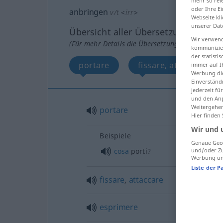
mehr so rel
oder Ihre E
anbringen
v/t
<
irr
>
Webseite kli
unserer Dat
Übersicht aller Übersetzungen
Wir verwend
(Für mehr Details die Übersetzung anklicken/an
kommunizier
der statist
portare
fissare, attaccare
immer auf I
Werbung die
Einverständ
jederzeit f
und den Anp
Weitergehen
portare
Hier finden
Wir und 
Beispiele
Genaue Geol
cosa
porti?
und/oder Zu
Werbung und
Liste der P
fissare
,
attaccare
esprimere