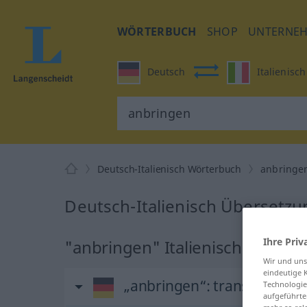
WÖRTERBUCH
SHOP
UNTERNE
Deutsch
Italienisch
Deutsch-Italienisch Wörterbuch
anbringe
Deutsch-Italienisch Übersetzu
Ihre Priv
"anbringen" Italienisch Überse
Wir und un
eindeutige 
„anbringen“
: transitives Ve
Technologie
aufgeführte