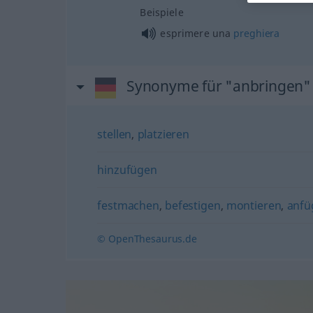
Beispiele
esprimere una
preghiera
Synonyme für "anbringen"
stellen
,
platzieren
hinzufügen
festmachen
,
befestigen
,
montieren
,
anfü
© OpenThesaurus.de