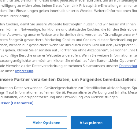
evant für Sie. Sie können dieses Menü jederzeit wieder aufrufen, um Ihre Einstellung
inwilligung zu widerrufen, indem Sie auf den Link Privatsphäre-Einstellungen am unt
cken. Ihre Einstellungen gelten innerhalb unseres Website. Weitere Informationen fin
enschutzerklärung.
en Cookies, damit Sie unsere Webseite bestmöglich nutzen und wir besser mit Ihnen
tippen)
en können. Notwendige, funktionale und statistische Cookies, die für den Betrieb d
ischen Auswertung unserer Webseite erforderlich sind, werden auf Grundlage unserer
esprimere
hrem Endgerät gespeichert. Marketing-Cookies und Cookies, die der Bereitstellung per
nen, werden nur gespeichert, wenn Sie uns durch einen Klick auf den „Akzeptieren“-
nis geben. Klicken Sie ansonsten auf „Fortfahren ohne Akzeptieren“. Sie können Ihre 
ür zukünftige Besuche unserer Webseite widerrufen. Wenn Sie weitere Informationen 
assungsmöglichkeiten möchten, klicken Sie einfach auf den Button „Mehr Optionen“
de Hinweise zu der Datenverarbeitung entnehmen Sie ansonsten unserer
Datenschut
anbringen
UMG
 Sie unser
Impressum
.
unsere Partner verarbeiten Daten, um Folgendes bereitzustellen:
ocation-Daten verwenden. Geräteeigenschaften zur Identifikation aktiv abfragen. Sp
was bringst du da an?
griff auf Informationen auf einem Gerät. Personalisierte Werbung und Inhalte, Mes
 Inhalten, Zielgruppenforschung und Entwicklung von Dienstleistungen.
artner (Lieferanten)
anbringen
befestigen
Mehr Optionen
Akzeptieren
anbringen
vorbringen