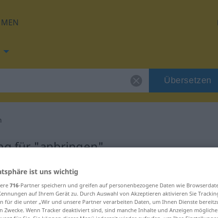
HMEN
Übersetzen
n
ng für "anbringen"
atsphäre ist uns wichtig
tzung
sere
716
-Partner speichern und greifen auf personenbezogene Daten wie Browserdat
Kennungen auf Ihrem Gerät zu. Durch Auswahl von Akzeptieren aktivieren Sie Trackin
rb
n für die unter „Wir und unsere Partner verarbeiten Daten, um Ihnen Dienste bereitz
n Zwecke. Wenn Tracker deaktiviert sind, sind manche Inhalte und Anzeigen mögliche