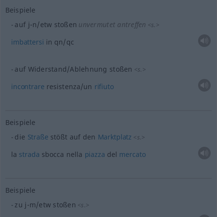
Beispiele
auf j-n/etw stoßen
unvermutet antreffen
<
s.
>
imbattersi
in qn/qc
auf Widerstand/Ablehnung stoßen
<
s.
>
incontrare
resistenza/un
rifiuto
Beispiele
die
Straße
stößt auf den
Marktplatz
<
s.
>
la
strada
sbocca nella
piazza
del
mercato
Beispiele
zu j-m/etw stoßen
<
s.
>