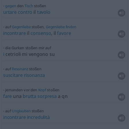
gegen
den
Tisch
stoßen
urtare
contro
il
tavolo
auf
Gegenliebe
stoßen,
Gegenliebe
finden
incontrare
il
consenso
, il
favore
die Gurken stoßen mir auf
i
cetrioli mi vengono su
auf
Resonanz
stoßen
suscitare
risonanza
jemanden vor den
Kopf
stoßen
fare
una
brutta
sorpresa
a qn
auf
Unglauben
stoßen
incontrare
incredulità