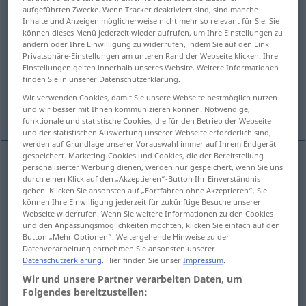
aufgeführten Zwecke. Wenn Tracker deaktiviert sind, sind manche
Inhalte und Anzeigen möglicherweise nicht mehr so relevant für Sie. Sie
Übersicht aller Übersetzungen
können dieses Menü jederzeit wieder aufrufen, um Ihre Einstellungen zu
(Für mehr Details die Übersetzung anklicken/antippen)
ändern oder Ihre Einwilligung zu widerrufen, indem Sie auf den Link
Privatsphäre-Einstellungen am unteren Rand der Webseite klicken. Ihre
Einstellungen gelten innerhalb unseres Website. Weitere Informationen
colpire
buttare con una spinta
finden Sie in unserer Datenschutzerklärung.
Wir verwenden Cookies, damit Sie unsere Webseite bestmöglich nutzen
piantare
und wir besser mit Ihnen kommunizieren können. Notwendige,
funktionale und statistische Cookies, die für den Betrieb der Webseite
und der statistischen Auswertung unserer Webseite erforderlich sind,
werden auf Grundlage unserer Vorauswahl immer auf Ihrem Endgerät
gespeichert. Marketing-Cookies und Cookies, die der Bereitstellung
personalisierter Werbung dienen, werden nur gespeichert, wenn Sie uns
colpire
stoßen
durch einen Klick auf den „Akzeptieren“-Button Ihr Einverständnis
geben. Klicken Sie ansonsten auf „Fortfahren ohne Akzeptieren“. Sie
können Ihre Einwilligung jederzeit für zukünftige Besuche unserer
Webseite widerrufen. Wenn Sie weitere Informationen zu den Cookies
und den Anpassungsmöglichkeiten möchten, klicken Sie einfach auf den
Button „Mehr Optionen“. Weitergehende Hinweise zu der
buttare
(con una spinta)
stoßen
schubsen
Datenverarbeitung entnehmen Sie ansonsten unserer
Datenschutzerklärung
. Hier finden Sie unser
Impressum
.
Wir und unsere Partner verarbeiten Daten, um
Folgendes bereitzustellen: