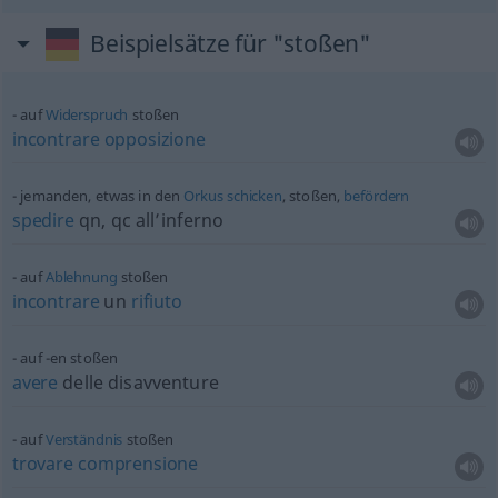
Beispielsätze für "stoßen"
auf
Widerspruch
stoßen
incontrare
opposizione
jemanden,
etwas
in den
Orkus
schicken
, stoßen,
befördern
spedire
qn
,
qc
all’inferno
auf
Ablehnung
stoßen
incontrare
un
rifiuto
auf -en stoßen
avere
delle disavventure
auf
Verständnis
stoßen
trovare
comprensione