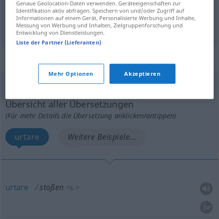
Genaue Geolocation-Daten verwenden. Geräteeigenschaften zur
piantare
stoßen
rammen
Identifikation aktiv abfragen. Speichern von und/oder Zugriff auf
Informationen auf einem Gerät. Personalisierte Werbung und Inhalte,
Messung von Werbung und Inhalten, Zielgruppenforschung und
Entwicklung von Dienstleistungen.
Liste der Partner (Lieferanten)
„stoßen“
: intransitives Verb
Mehr Optionen
Akzeptieren
stoßen
v/i
<
stößt
;
stieß
;
gestoßen
>
Übersicht aller Übersetzungen
(Für mehr Details die Übersetzung anklicken/antippen)
urtare
Weitere Beispiele...
urtare
stoßen
<
s.
>