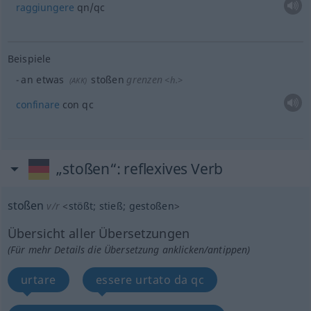
raggiungere
qn/qc
Beispiele
an
etwas
stoßen
grenzen
<
h.
>
(
AKK
)
confinare
con qc
„stoßen“
: reflexives Verb
stoßen
v/r
<
stößt
;
stieß
;
gestoßen
>
Übersicht aller Übersetzungen
(Für mehr Details die Übersetzung anklicken/antippen)
urtare
essere urtato da qc