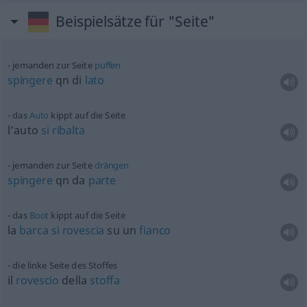
Beispielsätze für "Seite"
jemanden zur Seite
puffen
spingere
qn
di
lato
das
Auto
kippt auf die Seite
l’auto
si
ribalta
jemanden zur Seite
drängen
spingere
qn da
parte
das
Boot
kippt auf die Seite
la
barca
si
rovescia
su un
fianco
die linke Seite des Stoffes
il
rovescio
della
stoffa