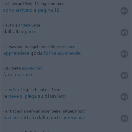
ich bin auf Seite 10 angekommen
sono
arrivato
a
pagina
10
auf die
andere
Seite
dall’altra
parte
etwas
von maßgebender Seite
erfahren
apprendere
qc da
fonte
autorevole
zur Seite
ausweichen
farsi da
parte
das
Schiff
legt sich auf die Seite
la
nave
si
piega
su di un
lato
er hat auf amerikanischer Seite mitgekämpft
ha
combattuto
dalla
parte
americana