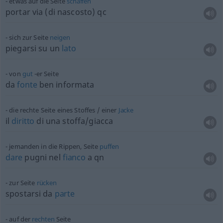
etwas
auf die Seite
schaffen
portar via (di nascosto) qc
sich zur Seite
neigen
piegarsi su un
lato
von
gut
-er Seite
da
fonte
ben informata
die rechte Seite eines Stoffes / einer
Jacke
il
diritto
di una stoffa/giacca
jemanden in die Rippen, Seite
puffen
dare
pugni nel
fianco
a
qn
zur Seite
rücken
spostarsi da
parte
auf der
rechten
Seite