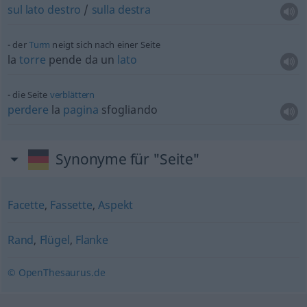
sul
lato
destro
/
sulla
destra
der
Turm
neigt sich nach einer Seite
la
torre
pende da un
lato
die Seite
verblättern
perdere
la
pagina
sfogliando
Synonyme für "Seite"
Facette
,
Fassette
,
Aspekt
Rand
,
Flügel
,
Flanke
© OpenThesaurus.de