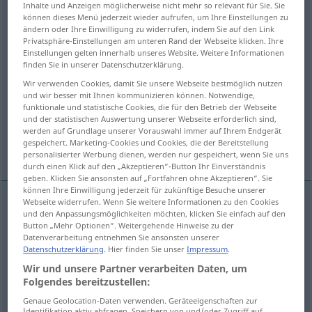
Inhalte und Anzeigen möglicherweise nicht mehr so relevant für Sie. Sie
können dieses Menü jederzeit wieder aufrufen, um Ihre Einstellungen zu
Übersicht aller Übersetzungen
ändern oder Ihre Einwilligung zu widerrufen, indem Sie auf den Link
Privatsphäre-Einstellungen am unteren Rand der Webseite klicken. Ihre
(Für mehr Details die Übersetzung anklicken/antippen)
Einstellungen gelten innerhalb unseres Website. Weitere Informationen
finden Sie in unserer Datenschutzerklärung.
lato
direzione, parte
fianco
Wir verwenden Cookies, damit Sie unsere Webseite bestmöglich nutzen
und wir besser mit Ihnen kommunizieren können. Notwendige,
funktionale und statistische Cookies, die für den Betrieb der Webseite
pagina
facciata
parte
und der statistischen Auswertung unserer Webseite erforderlich sind,
werden auf Grundlage unserer Vorauswahl immer auf Ihrem Endgerät
gespeichert. Marketing-Cookies und Cookies, die der Bereitstellung
Weitere Beispiele...
personalisierter Werbung dienen, werden nur gespeichert, wenn Sie uns
durch einen Klick auf den „Akzeptieren“-Button Ihr Einverständnis
geben. Klicken Sie ansonsten auf „Fortfahren ohne Akzeptieren“. Sie
können Ihre Einwilligung jederzeit für zukünftige Besuche unserer
Webseite widerrufen. Wenn Sie weitere Informationen zu den Cookies
und den Anpassungsmöglichkeiten möchten, klicken Sie einfach auf den
lato
m
Seite
Button „Mehr Optionen“. Weitergehende Hinweise zu der
Datenverarbeitung entnehmen Sie ansonsten unserer
Datenschutzerklärung
. Hier finden Sie unser
Impressum
.
Wir und unsere Partner verarbeiten Daten, um
Folgendes bereitzustellen:
direzione
f
Seite
Richtung
Genaue Geolocation-Daten verwenden. Geräteeigenschaften zur
Identifikation aktiv abfragen. Speichern von und/oder Zugriff auf