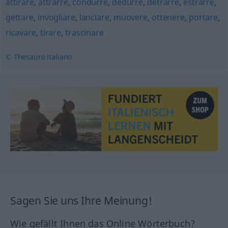
attirare
,
attrarre
,
condurre
,
dedurre
,
detrarre
,
estrarre
,
gettare
,
invogliare
,
lanciare
,
muovere
,
ottenere
,
portare
,
ricavare
,
tirare
,
trascinare
© Thesauro italiano
Sagen Sie uns Ihre Meinung!
Wie gefällt Ihnen das Online Wörterbuch?