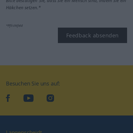
Bitte bestätigen Sie, dass Sie ein Mensch sind, indem Sie ein
Häkchen setzen.*
*Pflichtfeld
Feedback absenden
Besuchen Sie uns auf:
facebook
YouTube
Instagram
Langenscheidt