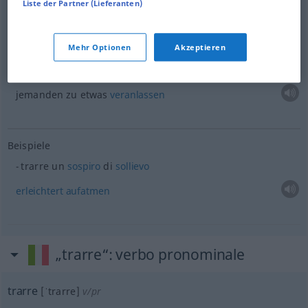
Liste der Partner (Lieferanten)
bringen
,
führen
trarre
condurre
Beispiele
Mehr Optionen
Akzeptieren
trarre
qn
a
qc
jemanden zu
etwas
veranlassen
Beispiele
trarre un
sospiro
di
sollievo
erleichtert
aufatmen
„trarre“
: verbo pronominale
trarre
[ˈtrarre]
v/pr