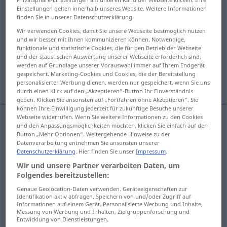
Einstellungen gelten innerhalb unseres Website. Weitere Informationen
Übersicht aller Übersetzungen
finden Sie in unserer Datenschutzerklärung.
(Für mehr Details die Übersetzung anklicken/antippen)
Wir verwenden Cookies, damit Sie unsere Webseite bestmöglich nutzen
und wir besser mit Ihnen kommunizieren können. Notwendige,
funktionale und statistische Cookies, die für den Betrieb der Webseite
ziehen
entnehmen
und der statistischen Auswertung unserer Webseite erforderlich sind,
werden auf Grundlage unserer Vorauswahl immer auf Ihrem Endgerät
gespeichert. Marketing-Cookies und Cookies, die der Bereitstellung
bringen, führen
Weitere Beispiele...
personalisierter Werbung dienen, werden nur gespeichert, wenn Sie uns
durch einen Klick auf den „Akzeptieren“-Button Ihr Einverständnis
geben. Klicken Sie ansonsten auf „Fortfahren ohne Akzeptieren“. Sie
können Ihre Einwilligung jederzeit für zukünftige Besuche unserer
Webseite widerrufen. Wenn Sie weitere Informationen zu den Cookies
und den Anpassungsmöglichkeiten möchten, klicken Sie einfach auf den
ziehen
trarre
Button „Mehr Optionen“. Weitergehende Hinweise zu der
Datenverarbeitung entnehmen Sie ansonsten unserer
Datenschutzerklärung
. Hier finden Sie unser
Impressum
.
Wir und unsere Partner verarbeiten Daten, um
Folgendes bereitzustellen:
entnehmen
trarre
desumere
Genaue Geolocation-Daten verwenden. Geräteeigenschaften zur
Identifikation aktiv abfragen. Speichern von und/oder Zugriff auf
Informationen auf einem Gerät. Personalisierte Werbung und Inhalte,
Messung von Werbung und Inhalten, Zielgruppenforschung und
Entwicklung von Dienstleistungen.