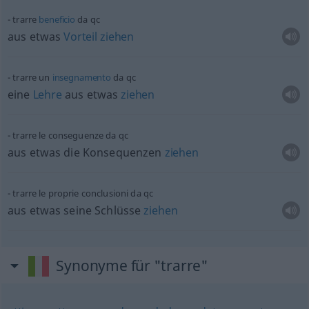
trarre
beneficio
da
qc
aus
etwas
Vorteil
ziehen
trarre un
insegnamento
da
qc
eine
Lehre
aus
etwas
ziehen
trarre le conseguenze da
qc
aus
etwas
die Konsequenzen
ziehen
trarre le proprie conclusioni da
qc
aus
etwas
seine Schlüsse
ziehen
Synonyme für "trarre"