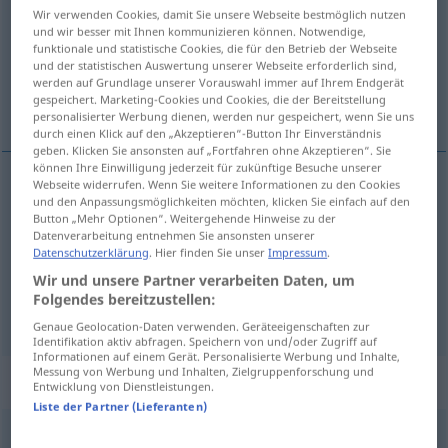
Wir verwenden Cookies, damit Sie unsere Webseite bestmöglich nutzen
und wir besser mit Ihnen kommunizieren können. Notwendige,
Übersicht aller Übersetzungen
funktionale und statistische Cookies, die für den Betrieb der Webseite
(Für mehr Details die Übersetzung anklicken/antippen)
und der statistischen Auswertung unserer Webseite erforderlich sind,
werden auf Grundlage unserer Vorauswahl immer auf Ihrem Endgerät
gespeichert. Marketing-Cookies und Cookies, die der Bereitstellung
ala
pianoforte a coda
personalisierter Werbung dienen, werden nur gespeichert, wenn Sie uns
durch einen Klick auf den „Akzeptieren“-Button Ihr Einverständnis
geben. Klicken Sie ansonsten auf „Fortfahren ohne Akzeptieren“. Sie
können Ihre Einwilligung jederzeit für zukünftige Besuche unserer
Webseite widerrufen. Wenn Sie weitere Informationen zu den Cookies
und den Anpassungsmöglichkeiten möchten, klicken Sie einfach auf den
ala
f
Flügel
Button „Mehr Optionen“. Weitergehende Hinweise zu der
Datenverarbeitung entnehmen Sie ansonsten unserer
Datenschutzerklärung
. Hier finden Sie unser
Impressum
.
Wir und unsere Partner verarbeiten Daten, um
Folgendes bereitzustellen:
pianoforte
m
a
coda
Flügel
MUS
Genaue Geolocation-Daten verwenden. Geräteeigenschaften zur
Identifikation aktiv abfragen. Speichern von und/oder Zugriff auf
Informationen auf einem Gerät. Personalisierte Werbung und Inhalte,
Messung von Werbung und Inhalten, Zielgruppenforschung und
Beispielsätze für "Flügel"
Entwicklung von Dienstleistungen.
Liste der Partner (Lieferanten)
eine
Partei
in
zwei
Flügel
spalten