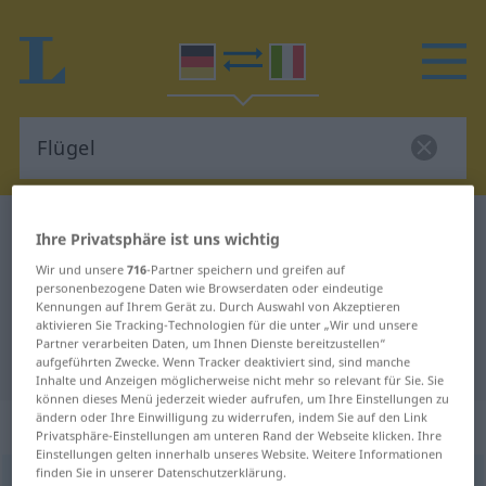
Deutsch-Italienisch Wörterbuch
Flügel
Ihre Privatsphäre ist uns wichtig
Deutsch-Italienisch Übersetzung
Wir und unsere
716
-Partner speichern und greifen auf
personenbezogene Daten wie Browserdaten oder eindeutige
für "Flügel"
Kennungen auf Ihrem Gerät zu. Durch Auswahl von Akzeptieren
aktivieren Sie Tracking-Technologien für die unter „Wir und unsere
Partner verarbeiten Daten, um Ihnen Dienste bereitzustellen“
"Flügel" Italienisch Übersetzung
aufgeführten Zwecke. Wenn Tracker deaktiviert sind, sind manche
Inhalte und Anzeigen möglicherweise nicht mehr so relevant für Sie. Sie
können dieses Menü jederzeit wieder aufrufen, um Ihre Einstellungen zu
ändern oder Ihre Einwilligung zu widerrufen, indem Sie auf den Link
„Flügel“
: Maskulinum
Privatsphäre-Einstellungen am unteren Rand der Webseite klicken. Ihre
Einstellungen gelten innerhalb unseres Website. Weitere Informationen
finden Sie in unserer Datenschutzerklärung.
Flügel
m
<
-s
;
-
>