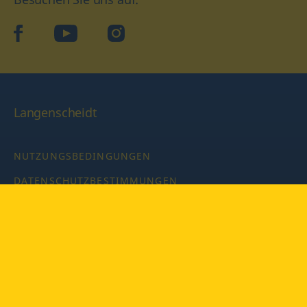
facebook
YouTube
Instagram
Langenscheidt
NUTZUNGSBEDINGUNGEN
DATENSCHUTZBESTIMMUNGEN
IMPRESSUM
PRIVATSPHÄRE-EINSTELLUNGEN
LATEINWÖRTERBUCH MIT CODE
Copyright © 2026 PONS Langenscheidt GmbH, Alle Rechte
vorbehalten.