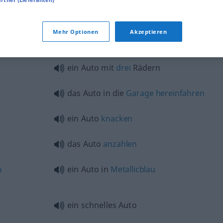
Mehr Optionen
Akzeptieren
ein Auto mit
drei
Rädern
das Auto in die
Garage
hereinfahren
ein Auto
knacken
das Auto
anzahlen
u
ein Auto in
Metallicblau
ein schnelles Auto