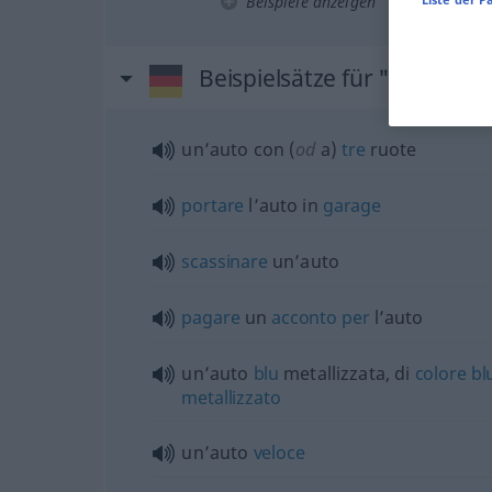
Beispiele anzeigen
Beispielsätze für "Auto"
un’auto con (
od
a)
tre
ruote
portare
l’auto in
garage
scassinare
un’auto
pagare
un
acconto
per
l’auto
un’auto
blu
metallizzata, di
colore
bl
metallizzato
un’auto
veloce