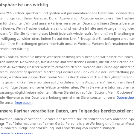
atsphäre ist uns wichtig
sere
716
-Partner speichern und greifen auf personenbezogene Daten wie Browserdat
Kennungen auf Ihrem Gerät zu. Durch Auswahl von Akzeptieren aktivieren Sie Trackin
n für die unter „Wir und unsere Partner verarbeiten Daten, um Ihnen Dienste bereitz
tippen)
n Zwecke. Wenn Tracker deaktiviert sind, sind manche Inhalte und Anzeigen mögliche
evant für Sie. Sie können dieses Menü jederzeit wieder aufrufen, um Ihre Einstellung
inwilligung zu widerrufen, indem Sie auf den Link Privatsphäre-Einstellungen am unt
cken. Ihre Einstellungen gelten innerhalb unseres Website. Weitere Informationen fin
enschutzerklärung.
en Cookies, damit Sie unsere Webseite bestmöglich nutzen und wir besser mit Ihnen
en können. Notwendige, funktionale und statistische Cookies, die für den Betrieb d
Auto
ischen Auswertung unserer Webseite erforderlich sind, werden auf Grundlage unserer
hrem Endgerät gespeichert. Marketing-Cookies und Cookies, die der Bereitstellung per
nen, werden nur gespeichert, wenn Sie uns durch einen Klick auf den „Akzeptieren“-
nis geben. Klicken Sie ansonsten auf „Fortfahren ohne Akzeptieren“. Sie können Ihre 
ür zukünftige Besuche unserer Webseite widerrufen. Wenn Sie weitere Informationen 
assungsmöglichkeiten möchten, klicken Sie einfach auf den Button „Mehr Optionen“
de Hinweise zu der Datenverarbeitung entnehmen Sie ansonsten unserer
Datenschut
(mit dem) Auto
fahren
 Sie unser
Impressum
.
unsere Partner verarbeiten Daten, um Folgendes bereitzustellen:
gut
Auto
fahren
können
ocation-Daten verwenden. Geräteeigenschaften zur Identifikation aktiv abfragen. Sp
aus dem Auto
steigen
griff auf Informationen auf einem Gerät. Personalisierte Werbung und Inhalte, Mes
 Inhalten, Zielgruppenforschung und Entwicklung von Dienstleistungen.
artner (Lieferanten)