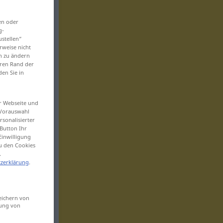
en oder
g-
ustellen“
rweise nicht
en zu ändern
eren Rand der
den Sie in
er Webseite und
 Vorauswahl
sonalisierter
Button Ihr
Einwilligung
zu den Cookies
.
zerklärung
.
eichern von
sung von