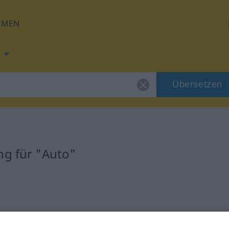
HMEN
Übersetzen
ng für "Auto"