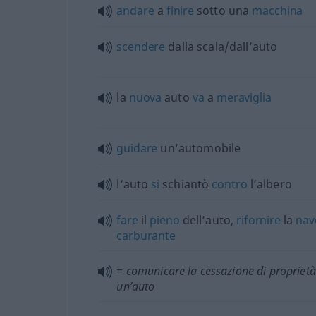
andare
a
finire
sotto una
macchina
scendere
dalla scala/dall’auto
la
nuova
auto
va
a
meraviglia
guidare
un’automobile
l’auto
si
schiantò
contro
l’albero
fare
il
pieno
dell’auto,
rifornire
la
nav
carburante
= comunicare la cessazione di proprietà
un’auto