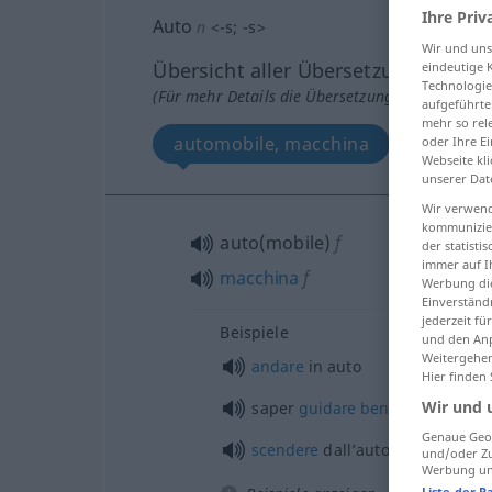
Ihre Priv
Auto
n
<
-s
;
-s
>
Wir und un
Übersicht aller Übersetzungen
eindeutige 
Technologie
(Für mehr Details die Übersetzung anklicken/an
aufgeführte
mehr so rel
automobile, macchina
oder Ihre E
Webseite kli
unserer Dat
Wir verwend
kommunizier
auto(mobile)
f
der statist
immer auf I
macchina
f
Werbung die
Einverständ
jederzeit f
Beispiele
und den Anp
Weitergehen
andare
in auto
Hier finden
Wir und 
saper
guidare
bene
l’auto
Genaue Geol
scendere
dall’auto
und/oder Zu
Werbung und
Liste der P