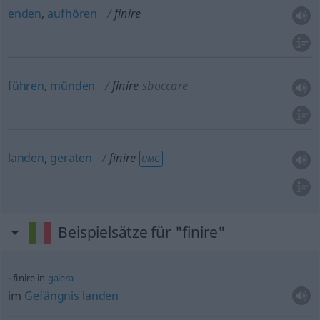
enden
,
aufhören
finire
führen
,
münden
finire
sboccare
landen
,
geraten
finire
UMG
Beispielsätze für "finire"
finire in
galera
im
Gefängnis
landen