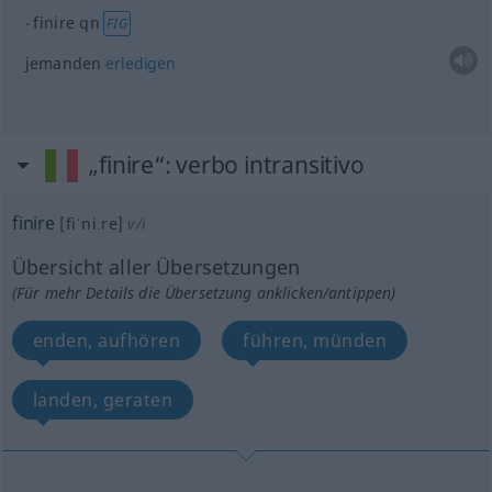
finire
qn
FIG
jemanden
erledigen
„finire“
: verbo intransitivo
finire
[fiˈniːre]
v/i
Übersicht aller Übersetzungen
(Für mehr Details die Übersetzung anklicken/antippen)
enden, aufhören
führen, münden
landen, geraten