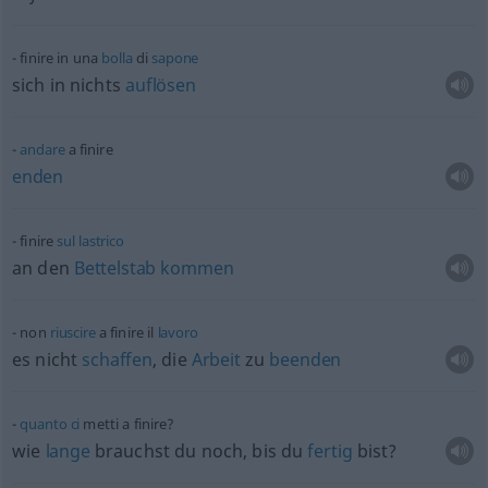
finire in una
bolla
di
sapone
sich in nichts
auflösen
andare
a finire
enden
finire
sul
lastrico
an den
Bettelstab
kommen
non
riuscire
a finire il
lavoro
es nicht
schaffen
, die
Arbeit
zu
beenden
quanto
ci
metti a finire?
wie
lange
brauchst du noch, bis du
fertig
bist?