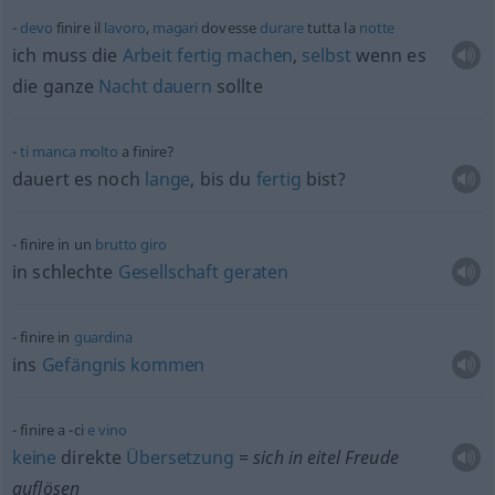
devo
finire il
lavoro
,
magari
dovesse
durare
tutta la
notte
ich muss die
Arbeit
fertig
machen
,
selbst
wenn es
die ganze
Nacht
dauern
sollte
ti
manca
molto
a finire?
dauert es noch
lange
, bis du
fertig
bist?
finire in un
brutto
giro
in schlechte
Gesellschaft
geraten
finire in
guardina
ins
Gefängnis
kommen
finire a -ci
e
vino
keine
direkte
Übersetzung
= sich in eitel Freude
auflösen