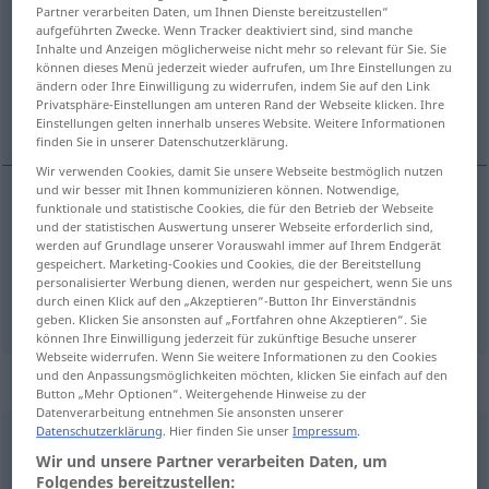
Partner verarbeiten Daten, um Ihnen Dienste bereitzustellen“
aufgeführten Zwecke. Wenn Tracker deaktiviert sind, sind manche
Übersicht aller Übersetzungen
Inhalte und Anzeigen möglicherweise nicht mehr so relevant für Sie. Sie
(Für mehr Details die Übersetzung anklicken/antippen)
können dieses Menü jederzeit wieder aufrufen, um Ihre Einstellungen zu
ändern oder Ihre Einwilligung zu widerrufen, indem Sie auf den Link
Privatsphäre-Einstellungen am unteren Rand der Webseite klicken. Ihre
gegen Ende des Sommers
Einstellungen gelten innerhalb unseres Website. Weitere Informationen
finden Sie in unserer Datenschutzerklärung.
Wir verwenden Cookies, damit Sie unsere Webseite bestmöglich nutzen
und wir besser mit Ihnen kommunizieren können. Notwendige,
Beispiele
funktionale und statistische Cookies, die für den Betrieb der Webseite
und der statistischen Auswertung unserer Webseite erforderlich sind,
sul
finire dell’estate
werden auf Grundlage unserer Vorauswahl immer auf Ihrem Endgerät
gespeichert. Marketing-Cookies und Cookies, die der Bereitstellung
n
gegen
Ende
des Sommers
personalisierter Werbung dienen, werden nur gespeichert, wenn Sie uns
durch einen Klick auf den „Akzeptieren“-Button Ihr Einverständnis
geben. Klicken Sie ansonsten auf „Fortfahren ohne Akzeptieren“. Sie
können Ihre Einwilligung jederzeit für zukünftige Besuche unserer
Webseite widerrufen. Wenn Sie weitere Informationen zu den Cookies
und den Anpassungsmöglichkeiten möchten, klicken Sie einfach auf den
„finire“
: verbo transitivo
Button „Mehr Optionen“. Weitergehende Hinweise zu der
Datenverarbeitung entnehmen Sie ansonsten unserer
Datenschutzerklärung
. Hier finden Sie unser
Impressum
.
finire
[fiˈniːre]
v/t
Wir und unsere Partner verarbeiten Daten, um
Folgendes bereitzustellen:
Übersicht aller Übersetzungen