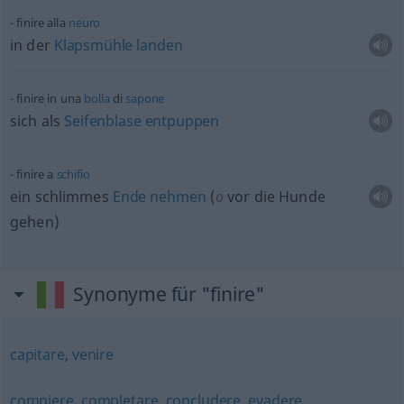
finire alla
neuro
in der
Klapsmühle
landen
finire in una
bolla
di
sapone
sich als
Seifenblase
entpuppen
finire a
schifio
ein schlimmes
Ende
nehmen
(
o
vor die Hunde
gehen)
Synonyme für "finire"
capitare
,
venire
compiere
,
completare
,
concludere
,
evadere
,