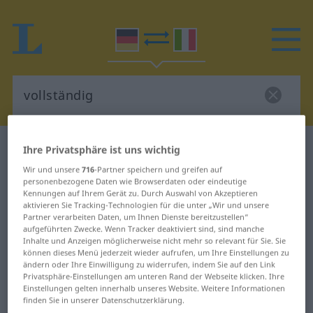
Deutsch-Italienisch Wörterbuch
vollständig
Ihre Privatsphäre ist uns wichtig
Deutsch-Italienisch Übersetzung
Wir und unsere
716
-Partner speichern und greifen auf
personenbezogene Daten wie Browserdaten oder eindeutige
für "vollständig"
Kennungen auf Ihrem Gerät zu. Durch Auswahl von Akzeptieren
aktivieren Sie Tracking-Technologien für die unter „Wir und unsere
Partner verarbeiten Daten, um Ihnen Dienste bereitzustellen“
aufgeführten Zwecke. Wenn Tracker deaktiviert sind, sind manche
"vollständig" Italienisch
Inhalte und Anzeigen möglicherweise nicht mehr so relevant für Sie. Sie
können dieses Menü jederzeit wieder aufrufen, um Ihre Einstellungen zu
Übersetzung
ändern oder Ihre Einwilligung zu widerrufen, indem Sie auf den Link
Privatsphäre-Einstellungen am unteren Rand der Webseite klicken. Ihre
Einstellungen gelten innerhalb unseres Website. Weitere Informationen
„vollständig“
: Adjektiv
finden Sie in unserer Datenschutzerklärung.