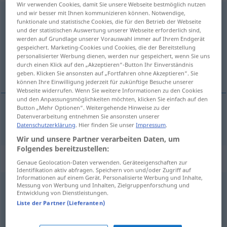
Wir verwenden Cookies, damit Sie unsere Webseite bestmöglich nutzen
und wir besser mit Ihnen kommunizieren können. Notwendige,
vollständig
adj
funktionale und statistische Cookies, die für den Betrieb der Webseite
und der statistischen Auswertung unserer Webseite erforderlich sind,
Übersicht aller Übersetzungen
werden auf Grundlage unserer Vorauswahl immer auf Ihrem Endgerät
(Für mehr Details die Übersetzung anklicken/antippen)
gespeichert. Marketing-Cookies und Cookies, die der Bereitstellung
personalisierter Werbung dienen, werden nur gespeichert, wenn Sie uns
durch einen Klick auf den „Akzeptieren“-Button Ihr Einverständnis
completo
geben. Klicken Sie ansonsten auf „Fortfahren ohne Akzeptieren“. Sie
können Ihre Einwilligung jederzeit für zukünftige Besuche unserer
Webseite widerrufen. Wenn Sie weitere Informationen zu den Cookies
und den Anpassungsmöglichkeiten möchten, klicken Sie einfach auf den
Button „Mehr Optionen“. Weitergehende Hinweise zu der
Datenverarbeitung entnehmen Sie ansonsten unserer
completo
vollständig
Datenschutzerklärung
. Hier finden Sie unser
Impressum
.
Wir und unsere Partner verarbeiten Daten, um
Folgendes bereitzustellen:
Synonyme für "vollständig"
Genaue Geolocation-Daten verwenden. Geräteeigenschaften zur
Identifikation aktiv abfragen. Speichern von und/oder Zugriff auf
Informationen auf einem Gerät. Personalisierte Werbung und Inhalte,
Messung von Werbung und Inhalten, Zielgruppenforschung und
ganz
,
vollends
,
restlos
Entwicklung von Dienstleistungen.
Liste der Partner (Lieferanten)
vollzählig
,
durchgängig
,
ausnahmslos
,
pauschal
,