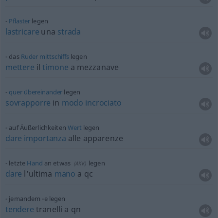
Pflaster
legen
lastricare
una
strada
das
Ruder
mittschiffs
legen
mettere
il
timone
a mezzanave
quer
übereinander
legen
sovrapporre
in
modo
incrociato
auf Äußerlichkeiten
Wert
legen
dare
importanza
alle apparenze
letzte
Hand
an
etwas
legen
(
AKK
)
dare
l’ultima
mano
a qc
jemandem -e legen
tendere
tranelli a
qn