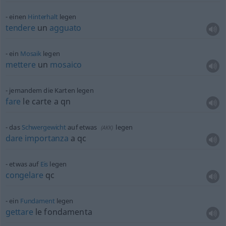
einen
Hinterhalt
legen
tendere
un
agguato
ein
Mosaik
legen
mettere
un
mosaico
jemandem die Karten legen
fare
le carte a qn
das
Schwergewicht
auf
etwas
legen
(
AKK
)
dare
importanza
a qc
etwas
auf
Eis
legen
congelare
qc
ein
Fundament
legen
gettare
le fondamenta