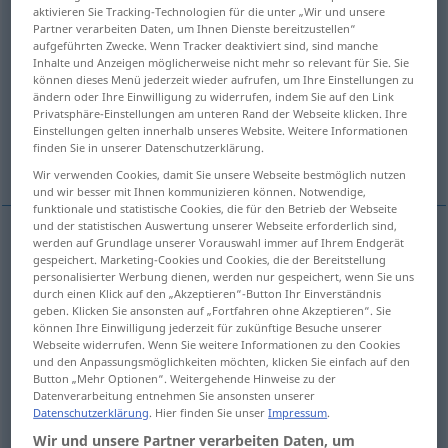
aktivieren Sie Tracking-Technologien für die unter „Wir und unsere
Partner verarbeiten Daten, um Ihnen Dienste bereitzustellen“
Übersicht aller Übersetzungen
aufgeführten Zwecke. Wenn Tracker deaktiviert sind, sind manche
(Für mehr Details die Übersetzung anklicken/antippen)
Inhalte und Anzeigen möglicherweise nicht mehr so relevant für Sie. Sie
können dieses Menü jederzeit wieder aufrufen, um Ihre Einstellungen zu
ändern oder Ihre Einwilligung zu widerrufen, indem Sie auf den Link
mettere
posare
Privatsphäre-Einstellungen am unteren Rand der Webseite klicken. Ihre
Einstellungen gelten innerhalb unseres Website. Weitere Informationen
finden Sie in unserer Datenschutzerklärung.
Weitere Beispiele...
Wir verwenden Cookies, damit Sie unsere Webseite bestmöglich nutzen
und wir besser mit Ihnen kommunizieren können. Notwendige,
funktionale und statistische Cookies, die für den Betrieb der Webseite
und der statistischen Auswertung unserer Webseite erforderlich sind,
werden auf Grundlage unserer Vorauswahl immer auf Ihrem Endgerät
mettere
legen
gespeichert. Marketing-Cookies und Cookies, die der Bereitstellung
personalisierter Werbung dienen, werden nur gespeichert, wenn Sie uns
durch einen Klick auf den „Akzeptieren“-Button Ihr Einverständnis
geben. Klicken Sie ansonsten auf „Fortfahren ohne Akzeptieren“. Sie
können Ihre Einwilligung jederzeit für zukünftige Besuche unserer
Webseite widerrufen. Wenn Sie weitere Informationen zu den Cookies
posare
legen
aus der Hand
und den Anpassungsmöglichkeiten möchten, klicken Sie einfach auf den
Button „Mehr Optionen“. Weitergehende Hinweise zu der
Datenverarbeitung entnehmen Sie ansonsten unserer
Datenschutzerklärung
. Hier finden Sie unser
Impressum
.
Wir und unsere Partner verarbeiten Daten, um