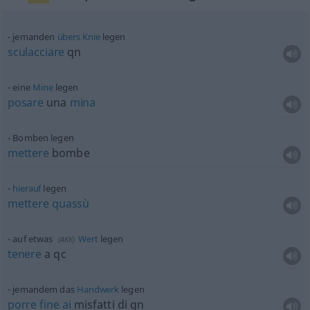
jemanden
übers
Knie
legen
sculacciare
qn
eine
Mine
legen
posare
una
mina
Bomben legen
mettere
bombe
hierauf
legen
mettere
quassù
auf
etwas
Wert
legen
(
AKK
)
tenere
a qc
jemandem das
Handwerk
legen
porre
fine
ai
misfatti di qn