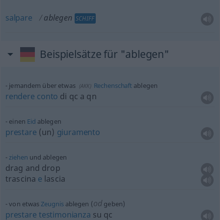
salpare
ablegen
SCHIFF
Beispielsätze für "ablegen"
jemandem über
etwas
Rechenschaft
ablegen
(
AKK
)
rendere
conto
di qc a qn
einen
Eid
ablegen
prestare
(un)
giuramento
ziehen
und ablegen
drag and drop
trascina
e
lascia
od
von
etwas
Zeugnis
ablegen (
geben)
prestare
testimonianza
su qc