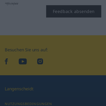
*Pflichtfeld
Feedback absenden
Besuchen Sie uns auf:
facebook
YouTube
Instagram
Langenscheidt
NUTZUNGSBEDINGUNGEN