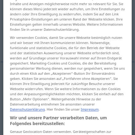
Inhalte und Anzeigen möglicherweise nicht mehr so relevant für Sie. Sie
können dieses Menü jederzeit wieder aufrufen, um Ihre Einstellungen zu
Übersicht aller Übersetzungen
ändern oder Ihre Einwilligung zu widerrufen, indem Sie auf den Link
(Für mehr Details die Übersetzung anklicken/antippen)
Privatsphäre-Einstellungen am unteren Rand der Webseite klicken. Ihre
Einstellungen gelten innerhalb unseres Website. Weitere Informationen
finden Sie in unserer Datenschutzerklärung.
togliersi
mettere agli atti
Wir verwenden Cookies, damit Sie unsere Webseite bestmöglich nutzen
und wir besser mit Ihnen kommunizieren können. Notwendige,
Weitere Beispiele...
funktionale und statistische Cookies, die für den Betrieb der Webseite
und der statistischen Auswertung unserer Webseite erforderlich sind,
werden auf Grundlage unserer Vorauswahl immer auf Ihrem Endgerät
gespeichert. Marketing-Cookies und Cookies, die der Bereitstellung
personalisierter Werbung dienen, werden nur gespeichert, wenn Sie uns
durch einen Klick auf den „Akzeptieren“-Button Ihr Einverständnis
togliersi
ablegen
geben. Klicken Sie ansonsten auf „Fortfahren ohne Akzeptieren“. Sie
können Ihre Einwilligung jederzeit für zukünftige Besuche unserer
Webseite widerrufen. Wenn Sie weitere Informationen zu den Cookies
und den Anpassungsmöglichkeiten möchten, klicken Sie einfach auf den
Button „Mehr Optionen“. Weitergehende Hinweise zu der
Datenverarbeitung entnehmen Sie ansonsten unserer
mettere
agli
atti
ablegen
ad acta legen
Datenschutzerklärung
. Hier finden Sie unser
Impressum
.
Wir und unsere Partner verarbeiten Daten, um
Folgendes bereitzustellen:
Beispiele
Genaue Geolocation-Daten verwenden. Geräteeigenschaften zur