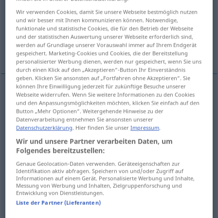
Wir verwenden Cookies, damit Sie unsere Webseite bestmöglich nutzen
Übersicht aller Übersetzungen
und wir besser mit Ihnen kommunizieren können. Notwendige,
funktionale und statistische Cookies, die für den Betrieb der Webseite
(Für mehr Details die Übersetzung anklicken/antippen)
und der statistischen Auswertung unserer Webseite erforderlich sind,
werden auf Grundlage unserer Vorauswahl immer auf Ihrem Endgerät
Falte
Beuge
Weitere Beispiele...
gespeichert. Marketing-Cookies und Cookies, die der Bereitstellung
personalisierter Werbung dienen, werden nur gespeichert, wenn Sie uns
durch einen Klick auf den „Akzeptieren“-Button Ihr Einverständnis
geben. Klicken Sie ansonsten auf „Fortfahren ohne Akzeptieren“. Sie
können Ihre Einwilligung jederzeit für zukünftige Besuche unserer
Webseite widerrufen. Wenn Sie weitere Informationen zu den Cookies
Falte
f
piega
und den Anpassungsmöglichkeiten möchten, klicken Sie einfach auf den
Button „Mehr Optionen“. Weitergehende Hinweise zu der
Datenverarbeitung entnehmen Sie ansonsten unserer
Datenschutzerklärung
. Hier finden Sie unser
Impressum
.
Beuge
f
piega
ANAT
Wir und unsere Partner verarbeiten Daten, um
Folgendes bereitzustellen:
Beispiele
Genaue Geolocation-Daten verwenden. Geräteeigenschaften zur
Identifikation aktiv abfragen. Speichern von und/oder Zugriff auf
mettere
i
capelli in piega
Informationen auf einem Gerät. Personalisierte Werbung und Inhalte,
Messung von Werbung und Inhalten, Zielgruppenforschung und
Entwicklung von Dienstleistungen.
das
Haar
legen
Liste der Partner (Lieferanten)