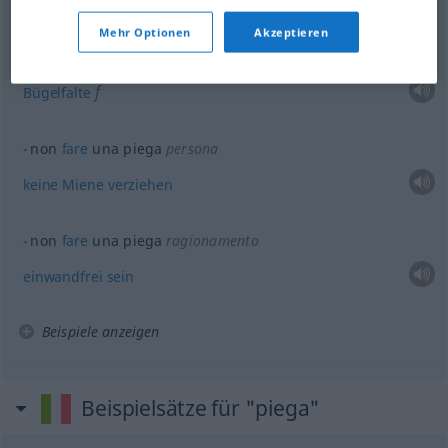
Beispiele
Mehr Optionen
Akzeptieren
piega
dei
calzoni
f
Bügelfalte
non
fare
una piega
persona
keine
Miene
verziehen
non
fare
una piega
ragionamento
einwandfrei
sein
Beispiele anzeigen
Beispielsätze für "piega"