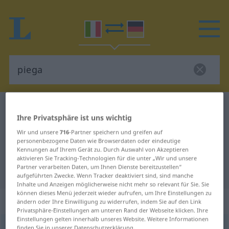
Italienisch-Deutsch Wörterbuch
piega
Ihre Privatsphäre ist uns wichtig
Italienisch-Deutsch Übersetzung
Wir und unsere
716
-Partner speichern und greifen auf
für "piega"
personenbezogene Daten wie Browserdaten oder eindeutige
Kennungen auf Ihrem Gerät zu. Durch Auswahl von Akzeptieren
aktivieren Sie Tracking-Technologien für die unter „Wir und unsere
Partner verarbeiten Daten, um Ihnen Dienste bereitzustellen“
"piega" Deutsch Übersetzung
aufgeführten Zwecke. Wenn Tracker deaktiviert sind, sind manche
Inhalte und Anzeigen möglicherweise nicht mehr so relevant für Sie. Sie
können dieses Menü jederzeit wieder aufrufen, um Ihre Einstellungen zu
„piega“
: femminile
ändern oder Ihre Einwilligung zu widerrufen, indem Sie auf den Link
Privatsphäre-Einstellungen am unteren Rand der Webseite klicken. Ihre
Einstellungen gelten innerhalb unseres Website. Weitere Informationen
piega
[ˈpjɛːga]
f
<
pl
-ghe
>
finden Sie in unserer Datenschutzerklärung.