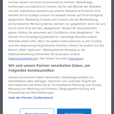
und wir besser mit Ihnen kommunizieren können. Notwendige,
funktionale und statistische Cookies, die für den Betrieb der Webseite
circonvoluzione
f
und der statistischen Auswertung unserer Webseite erforderlich sind,
werden auf Grundlage unserer Vorauswahl immer auf Ihrem Endgerät
Übersicht aller Übersetzungen
gespeichert. Marketing-Cookies und Cookies, die der Bereitstellung
(Für mehr Details die Übersetzung anklicken/antippen)
personalisierter Werbung dienen, werden nur gespeichert, wenn Sie uns
durch einen Klick auf den „Akzeptieren“-Button Ihr Einverständnis
geben. Klicken Sie ansonsten auf „Fortfahren ohne Akzeptieren“. Sie
Windung
können Ihre Einwilligung jederzeit für zukünftige Besuche unserer
Webseite widerrufen. Wenn Sie weitere Informationen zu den Cookies
und den Anpassungsmöglichkeiten möchten, klicken Sie einfach auf den
Button „Mehr Optionen“. Weitergehende Hinweise zu der
Datenverarbeitung entnehmen Sie ansonsten unserer
Datenschutzerklärung
. Hier finden Sie unser
Impressum
.
Windung
f
circonvoluzione
Wir und unsere Partner verarbeiten Daten, um
Folgendes bereitzustellen:
Genaue Geolocation-Daten verwenden. Geräteeigenschaften zur
Identifikation aktiv abfragen. Speichern von und/oder Zugriff auf
Informationen auf einem Gerät. Personalisierte Werbung und Inhalte,
Synonyme für "circonvoluzione"
Messung von Werbung und Inhalten, Zielgruppenforschung und
Entwicklung von Dienstleistungen.
Liste der Partner (Lieferanten)
piega
Mehr Optionen
Akzeptieren