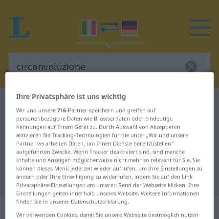
Ihre Privatsphäre ist uns wichtig
Italienisch-Deutsch Wörterbuch
circonvoluzione
Wir und unsere
716
-Partner speichern und greifen auf
Italienisch-Deutsch Übersetzung
personenbezogene Daten wie Browserdaten oder eindeutige
Kennungen auf Ihrem Gerät zu. Durch Auswahl von Akzeptieren
für "circonvoluzione"
aktivieren Sie Tracking-Technologien für die unter „Wir und unsere
Partner verarbeiten Daten, um Ihnen Dienste bereitzustellen“
aufgeführten Zwecke. Wenn Tracker deaktiviert sind, sind manche
Inhalte und Anzeigen möglicherweise nicht mehr so relevant für Sie. Sie
"circonvoluzione" Deutsch
können dieses Menü jederzeit wieder aufrufen, um Ihre Einstellungen zu
ändern oder Ihre Einwilligung zu widerrufen, indem Sie auf den Link
Übersetzung
Privatsphäre-Einstellungen am unteren Rand der Webseite klicken. Ihre
Einstellungen gelten innerhalb unseres Website. Weitere Informationen
finden Sie in unserer Datenschutzerklärung.
„circonvoluzione“
: femminile
Wir verwenden Cookies, damit Sie unsere Webseite bestmöglich nutzen