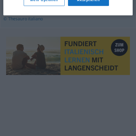
avvolgimento
,
flessione
,
giravolta
,
giro
,
spirale
,
voluta
© Thesauro italiano