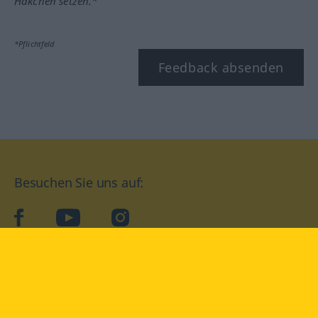
Häkchen setzen.*
*Pflichtfeld
Feedback absenden
Besuchen Sie uns auf:
facebook
YouTube
Instagram
Langenscheidt