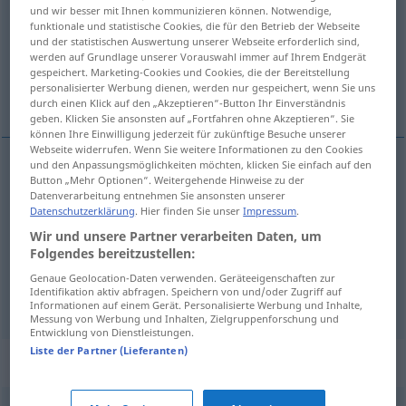
und wir besser mit Ihnen kommunizieren können. Notwendige,
funktionale und statistische Cookies, die für den Betrieb der Webseite
Übersicht aller Übersetzungen
und der statistischen Auswertung unserer Webseite erforderlich sind,
(Für mehr Details die Übersetzung anklicken/antippen)
werden auf Grundlage unserer Vorauswahl immer auf Ihrem Endgerät
gespeichert. Marketing-Cookies und Cookies, die der Bereitstellung
personalisierter Werbung dienen, werden nur gespeichert, wenn Sie uns
Steilhang, Absturz
Rüsche
durch einen Klick auf den „Akzeptieren“-Button Ihr Einverständnis
geben. Klicken Sie ansonsten auf „Fortfahren ohne Akzeptieren“. Sie
können Ihre Einwilligung jederzeit für zukünftige Besuche unserer
Webseite widerrufen. Wenn Sie weitere Informationen zu den Cookies
und den Anpassungsmöglichkeiten möchten, klicken Sie einfach auf den
Button „Mehr Optionen“. Weitergehende Hinweise zu der
Steilhang
m
balza
Datenverarbeitung entnehmen Sie ansonsten unserer
Datenschutzerklärung
. Hier finden Sie unser
Impressum
.
Absturz
m
balza
Wir und unsere Partner verarbeiten Daten, um
Folgendes bereitzustellen:
Genaue Geolocation-Daten verwenden. Geräteeigenschaften zur
Identifikation aktiv abfragen. Speichern von und/oder Zugriff auf
Rüsche
f
balza
in sartoria
Informationen auf einem Gerät. Personalisierte Werbung und Inhalte,
Messung von Werbung und Inhalten, Zielgruppenforschung und
Entwicklung von Dienstleistungen.
Liste der Partner (Lieferanten)
Synonyme für "balza"