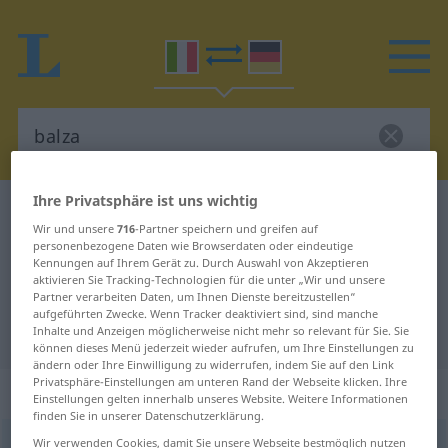
Ihre Privatsphäre ist uns wichtig
Italienisch-Deutsch Wörterbuch
balza
Wir und unsere
716
-Partner speichern und greifen auf
Italienisch-Deutsch Übersetzung
personenbezogene Daten wie Browserdaten oder eindeutige
Kennungen auf Ihrem Gerät zu. Durch Auswahl von Akzeptieren
für "balza"
aktivieren Sie Tracking-Technologien für die unter „Wir und unsere
Partner verarbeiten Daten, um Ihnen Dienste bereitzustellen“
aufgeführten Zwecke. Wenn Tracker deaktiviert sind, sind manche
"balza" Deutsch Übersetzung
Inhalte und Anzeigen möglicherweise nicht mehr so relevant für Sie. Sie
können dieses Menü jederzeit wieder aufrufen, um Ihre Einstellungen zu
ändern oder Ihre Einwilligung zu widerrufen, indem Sie auf den Link
Privatsphäre-Einstellungen am unteren Rand der Webseite klicken. Ihre
„balza“
: femminile
Einstellungen gelten innerhalb unseres Website. Weitere Informationen
finden Sie in unserer Datenschutzerklärung.
Wir verwenden Cookies, damit Sie unsere Webseite bestmöglich nutzen
balza
[ˈbaltsa]
f