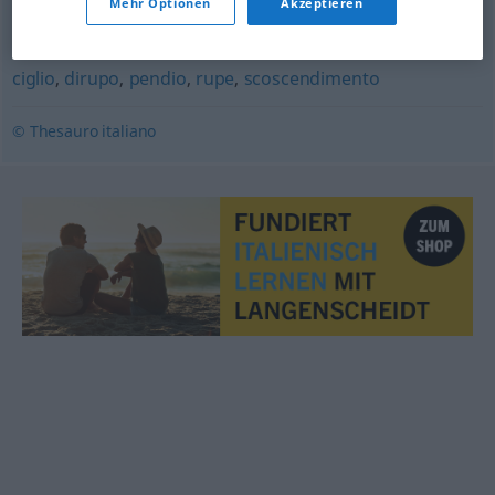
Mehr Optionen
Akzeptieren
bordo
,
frangia
,
frappa
,
guarnizione
,
orlo
ciglio
,
dirupo
,
pendio
,
rupe
,
scoscendimento
© Thesauro italiano