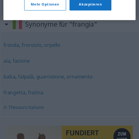
Flügel
m
frangia
gruppuscolo
Mehr Optionen
Akzeptieren
Synonyme für "frangia"
fronda
,
fronzolo
,
orpello
ala
,
fazione
balza
,
falpalà
,
guarnizione
,
ornamento
frangetta
,
fratina
© Thesauro italiano