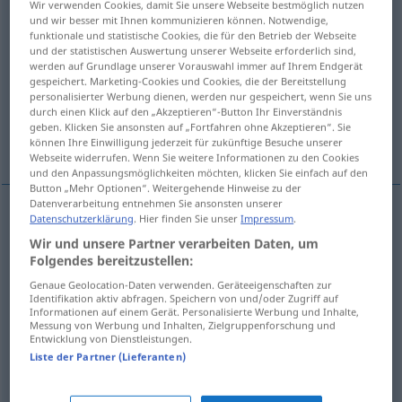
Wir verwenden Cookies, damit Sie unsere Webseite bestmöglich nutzen
und wir besser mit Ihnen kommunizieren können. Notwendige,
Übersicht aller Übersetzungen
funktionale und statistische Cookies, die für den Betrieb der Webseite
und der statistischen Auswertung unserer Webseite erforderlich sind,
(Für mehr Details die Übersetzung anklicken/antippen)
werden auf Grundlage unserer Vorauswahl immer auf Ihrem Endgerät
gespeichert. Marketing-Cookies und Cookies, die der Bereitstellung
Franse
Ponyfrisur
personalisierter Werbung dienen, werden nur gespeichert, wenn Sie uns
durch einen Klick auf den „Akzeptieren“-Button Ihr Einverständnis
geben. Klicken Sie ansonsten auf „Fortfahren ohne Akzeptieren“. Sie
Splittergruppe, Flügel
können Ihre Einwilligung jederzeit für zukünftige Besuche unserer
Webseite widerrufen. Wenn Sie weitere Informationen zu den Cookies
und den Anpassungsmöglichkeiten möchten, klicken Sie einfach auf den
Button „Mehr Optionen“. Weitergehende Hinweise zu der
Datenverarbeitung entnehmen Sie ansonsten unserer
Datenschutzerklärung
. Hier finden Sie unser
Impressum
.
Franse
f
frangia
Wir und unsere Partner verarbeiten Daten, um
Folgendes bereitzustellen:
Genaue Geolocation-Daten verwenden. Geräteeigenschaften zur
Ponyfrisur
f
frangia
pettinatura
Identifikation aktiv abfragen. Speichern von und/oder Zugriff auf
Informationen auf einem Gerät. Personalisierte Werbung und Inhalte,
Messung von Werbung und Inhalten, Zielgruppenforschung und
Entwicklung von Dienstleistungen.
Liste der Partner (Lieferanten)
Splittergruppe
f
frangia
gruppuscolo