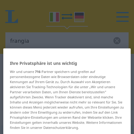
Ihre Privatsphäre ist uns wichtig
Italienisch-Deutsch Wörterbuch
frangia
Italienisch-Deutsch Übersetzung
Wir und unsere
716
-Partner speichern und greifen auf
personenbezogene Daten wie Browserdaten oder eindeutige
für "frangia"
Kennungen auf Ihrem Gerät zu. Durch Auswahl von Akzeptieren
aktivieren Sie Tracking-Technologien für die unter „Wir und unsere
Partner verarbeiten Daten, um Ihnen Dienste bereitzustellen“
aufgeführten Zwecke. Wenn Tracker deaktiviert sind, sind manche
"frangia" Deutsch Übersetzung
Inhalte und Anzeigen möglicherweise nicht mehr so relevant für Sie. Sie
können dieses Menü jederzeit wieder aufrufen, um Ihre Einstellungen zu
ändern oder Ihre Einwilligung zu widerrufen, indem Sie auf den Link
„frangia“
: femminile
Privatsphäre-Einstellungen am unteren Rand der Webseite klicken. Ihre
Einstellungen gelten innerhalb unseres Website. Weitere Informationen
finden Sie in unserer Datenschutzerklärung.
frangia
[ˈfranʤa]
f
<
pl
frange
>