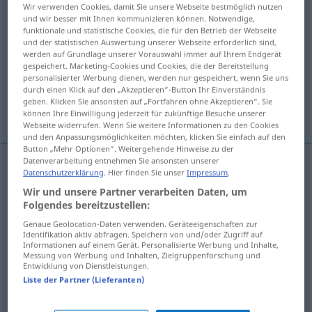
Wir verwenden Cookies, damit Sie unsere Webseite bestmöglich nutzen
und wir besser mit Ihnen kommunizieren können. Notwendige,
Übersicht aller Übersetzungen
funktionale und statistische Cookies, die für den Betrieb der Webseite
(Für mehr Details die Übersetzung anklicken/antippen)
und der statistischen Auswertung unserer Webseite erforderlich sind,
werden auf Grundlage unserer Vorauswahl immer auf Ihrem Endgerät
gespeichert. Marketing-Cookies und Cookies, die der Bereitstellung
Verzierung, Besatz
Garnierung
personalisierter Werbung dienen, werden nur gespeichert, wenn Sie uns
durch einen Klick auf den „Akzeptieren“-Button Ihr Einverständnis
geben. Klicken Sie ansonsten auf „Fortfahren ohne Akzeptieren“. Sie
Dichtung
BremsBelag
können Ihre Einwilligung jederzeit für zukünftige Besuche unserer
Webseite widerrufen. Wenn Sie weitere Informationen zu den Cookies
und den Anpassungsmöglichkeiten möchten, klicken Sie einfach auf den
Button „Mehr Optionen“. Weitergehende Hinweise zu der
Datenverarbeitung entnehmen Sie ansonsten unserer
Datenschutzerklärung
. Hier finden Sie unser
Impressum
.
Verzierung
f
guarnizione
rifinitura
Wir und unsere Partner verarbeiten Daten, um
Folgendes bereitzustellen:
Besatz
m
guarnizione
rifinitura
Genaue Geolocation-Daten verwenden. Geräteeigenschaften zur
Identifikation aktiv abfragen. Speichern von und/oder Zugriff auf
Informationen auf einem Gerät. Personalisierte Werbung und Inhalte,
Messung von Werbung und Inhalten, Zielgruppenforschung und
Garnierung
f
guarnizione
Entwicklung von Dienstleistungen.
GASTR
Liste der Partner (Lieferanten)