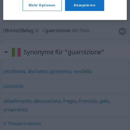
Dichtung
f
guarnizione
in motoristica
TECH
Mehr Optionen
Akzeptieren
(Brems)Belag
m
guarnizione
dei freni
Synonyme für "guarnizione"
cerchietto
,
dischetto
,
gommino
,
rondella
contorno
abbellimento
,
decorazione
,
fregio
,
fronzolo
,
gala
,
ornamento
© Thesauro italiano