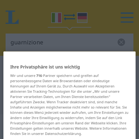
Italienisch-Deutsch Wörterbuch
guarnizione
Ihre Privatsphäre ist uns wichtig
Italienisch-Deutsch Übersetzung
Wir und unsere
716
-Partner speichern und greifen auf
personenbezogene Daten wie Browserdaten oder eindeutige
für "guarnizione"
Kennungen auf Ihrem Gerät zu. Durch Auswahl von Akzeptieren
aktivieren Sie Tracking-Technologien für die unter „Wir und unsere
Partner verarbeiten Daten, um Ihnen Dienste bereitzustellen“
aufgeführten Zwecke. Wenn Tracker deaktiviert sind, sind manche
"guarnizione" Deutsch Übersetzung
Inhalte und Anzeigen möglicherweise nicht mehr so relevant für Sie. Sie
können dieses Menü jederzeit wieder aufrufen, um Ihre Einstellungen zu
ändern oder Ihre Einwilligung zu widerrufen, indem Sie auf den Link
„guarnizione“
: femminile
Privatsphäre-Einstellungen am unteren Rand der Webseite klicken. Ihre
Einstellungen gelten innerhalb unseres Website. Weitere Informationen
finden Sie in unserer Datenschutzerklärung.
guarnizione
[guarniˈtsjoːne]
f