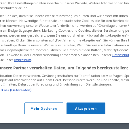
cken. Ihre Einstellungen gelten innerhalb unseres Website. Weitere Informationen fin
enschutzerklärung.
en Cookies, damit Sie unsere Webseite bestmöglich nutzen und wir besser mit Ihnen
en können. Notwendige, funktionale und statistische Cookies, die für den Betrieb d
tippen)
ischen Auswertung unserer Webseite erforderlich sind, werden auf Grundlage unserer
hrem Endgerät gespeichert. Marketing-Cookies und Cookies, die der Bereitstellung per
nen, werden nur gespeichert, wenn Sie uns durch einen Klick auf den „Akzeptieren“-
nis geben. Klicken Sie ansonsten auf „Fortfahren ohne Akzeptieren“. Sie können Ihre 
ür zukünftige Besuche unserer Webseite widerrufen. Wenn Sie weitere Informationen 
assungsmöglichkeiten möchten, klicken Sie einfach auf den Button „Mehr Optionen“
de Hinweise zu der Datenverarbeitung entnehmen Sie ansonsten unserer
Datenschut
 Sie unser
Impressum
.
fregio
ARCH
unsere Partner verarbeiten Daten, um Folgendes bereitzustellen:
ocation-Daten verwenden. Geräteeigenschaften zur Identifikation aktiv abfragen. Sp
fregio
decorazione
griff auf Informationen auf einem Gerät. Personalisierte Werbung und Inhalte, Mes
 Inhalten, Zielgruppenforschung und Entwicklung von Dienstleistungen.
artner (Lieferanten)
Mehr Optionen
Akzeptieren