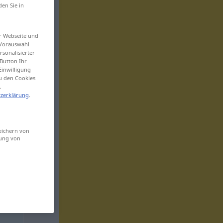
den Sie in
er Webseite und
 Vorauswahl
sonalisierter
Button Ihr
Einwilligung
zu den Cookies
.
zerklärung
.
eichern von
sung von