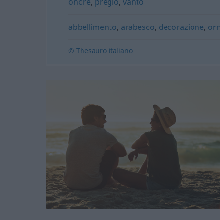
onore
,
pregio
,
vanto
abbellimento
,
arabesco
,
decorazione
,
or
© Thesauro italiano