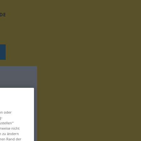
DE
en oder
g-
ustellen“
rweise nicht
en zu ändern
eren Rand der