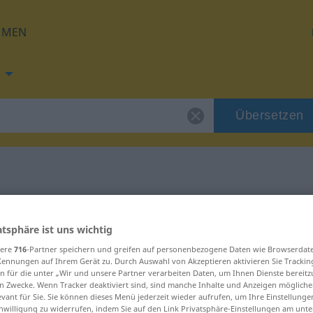
HMEN
Übersetzen
g für "fregio"
atsphäre ist uns wichtig
sere
716
-Partner speichern und greifen auf personenbezogene Daten wie Browserdat
Kennungen auf Ihrem Gerät zu. Durch Auswahl von Akzeptieren aktivieren Sie Trackin
n für die unter „Wir und unsere Partner verarbeiten Daten, um Ihnen Dienste bereitz
n Zwecke. Wenn Tracker deaktiviert sind, sind manche Inhalte und Anzeigen mögliche
evant für Sie. Sie können dieses Menü jederzeit wieder aufrufen, um Ihre Einstellung
inwilligung zu widerrufen, indem Sie auf den Link Privatsphäre-Einstellungen am unt