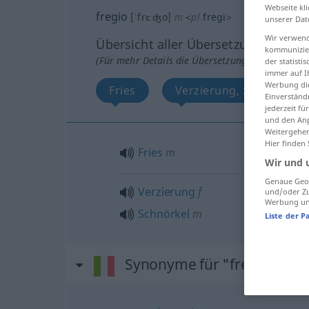
Webseite kli
fregio
[ˈfrɛːʤo]
m
<
pl
fregi
>
unserer Dat
Wir verwend
Übersicht aller Übersetzungen
kommunizier
(Für mehr Details die Übersetzung anklicken/an
der statist
immer auf I
Werbung die
Fries
Verzierung, Schnörkel
Einverständ
jederzeit f
und den Anp
Weitergehen
Hier finden
Fries
m
Wir und 
Genaue Geol
Verzierung
f
und/oder Zu
Werbung und
Schnörkel
m
Liste der P
Synonyme für "fregio"