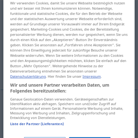
Wir verwenden Cookies, damit Sie unsere Webseite bestmöglich nutzen
und wir besser mit Ihnen kommunizieren können. Notwendige,
decorazione
[dekoraˈtsjoːne]
f
funktionale und statistische Cookies, die für den Betrieb der Webseite
und der statistischen Auswertung unserer Webseite erforderlich sind,
Übersicht aller Übersetzungen
werden auf Grundlage unserer Vorauswahl immer auf Ihrem Endgerät
(Für mehr Details die Übersetzung anklicken/antippen)
gespeichert. Marketing-Cookies und Cookies, die der Bereitstellung
personalisierter Werbung dienen, werden nur gespeichert, wenn Sie uns
durch einen Klick auf den „Akzeptieren“-Button Ihr Einverständnis
Verzierung, Zierrat
geben. Klicken Sie ansonsten auf „Fortfahren ohne Akzeptieren“. Sie
können Ihre Einwilligung jederzeit für zukünftige Besuche unserer
Webseite widerrufen. Wenn Sie weitere Informationen zu den Cookies
Schmuck, Dekoration
und den Anpassungsmöglichkeiten möchten, klicken Sie einfach auf den
Button „Mehr Optionen“. Weitergehende Hinweise zu der
Datenverarbeitung entnehmen Sie ansonsten unserer
Orden, Ehrenzeichen
Datenschutzerklärung
. Hier finden Sie unser
Impressum
.
Wir und unsere Partner verarbeiten Daten, um
Folgendes bereitzustellen:
Genaue Geolocation-Daten verwenden. Geräteeigenschaften zur
Identifikation aktiv abfragen. Speichern von und/oder Zugriff auf
Verzierung
f
decorazione
Informationen auf einem Gerät. Personalisierte Werbung und Inhalte,
Messung von Werbung und Inhalten, Zielgruppenforschung und
Entwicklung von Dienstleistungen.
Zierrat
m
decorazione
ARCH
Liste der Partner (Lieferanten)