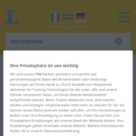
Italienisch-Deutsch Wörterbuch
decorazione
Ihre Privatsphäre ist uns wichtig
Italienisch-Deutsch Übersetzung
Wir und unsere
716
-Partner speichern und greifen auf
personenbezogene Daten wie Browserdaten oder eindeutige
für "decorazione"
Kennungen auf Ihrem Gerät zu. Durch Auswahl von Akzeptieren
aktivieren Sie Tracking-Technologien für die unter „Wir und unsere
Partner verarbeiten Daten, um Ihnen Dienste bereitzustellen“
aufgeführten Zwecke. Wenn Tracker deaktiviert sind, sind manche
"decorazione" Deutsch
Inhalte und Anzeigen möglicherweise nicht mehr so relevant für Sie. Sie
Übersetzung
können dieses Menü jederzeit wieder aufrufen, um Ihre Einstellungen zu
ändern oder Ihre Einwilligung zu widerrufen, indem Sie auf den Link
Privatsphäre-Einstellungen am unteren Rand der Webseite klicken. Ihre
Einstellungen gelten innerhalb unseres Website. Weitere Informationen
„decorazione“
: femminile
finden Sie in unserer Datenschutzerklärung.