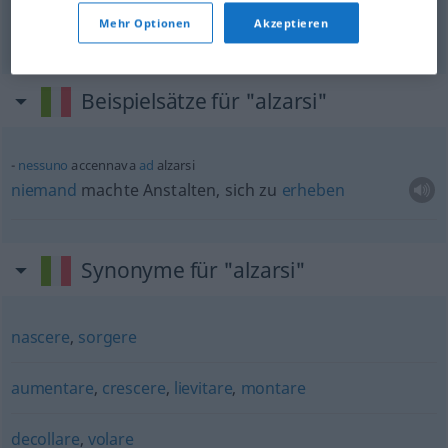
Mehr Optionen
Akzeptieren
steigen
alzarsi
temperatura
Beispielsätze für "alzarsi"
nessuno
accennava
ad
alzarsi
niemand
machte Anstalten, sich zu
erheben
Synonyme für "alzarsi"
nascere
,
sorgere
aumentare
,
crescere
,
lievitare
,
montare
decollare
,
volare