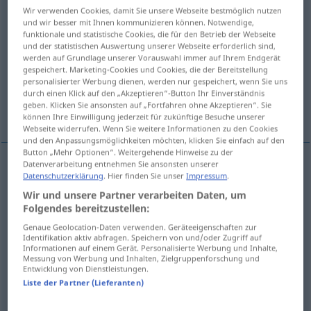
Wir verwenden Cookies, damit Sie unsere Webseite bestmöglich nutzen
und wir besser mit Ihnen kommunizieren können. Notwendige,
Übersicht aller Übersetzungen
funktionale und statistische Cookies, die für den Betrieb der Webseite
(Für mehr Details die Übersetzung anklicken/antippen)
und der statistischen Auswertung unserer Webseite erforderlich sind,
werden auf Grundlage unserer Vorauswahl immer auf Ihrem Endgerät
gespeichert. Marketing-Cookies und Cookies, die der Bereitstellung
sich erheben
aufstehen
personalisierter Werbung dienen, werden nur gespeichert, wenn Sie uns
durch einen Klick auf den „Akzeptieren“-Button Ihr Einverständnis
geben. Klicken Sie ansonsten auf „Fortfahren ohne Akzeptieren“. Sie
sich erhöhen
steigen
können Ihre Einwilligung jederzeit für zukünftige Besuche unserer
Webseite widerrufen. Wenn Sie weitere Informationen zu den Cookies
und den Anpassungsmöglichkeiten möchten, klicken Sie einfach auf den
Button „Mehr Optionen“. Weitergehende Hinweise zu der
Datenverarbeitung entnehmen Sie ansonsten unserer
Datenschutzerklärung
. Hier finden Sie unser
Impressum
.
sich (er)heben
alzarsi
Wir und unsere Partner verarbeiten Daten, um
Folgendes bereitzustellen:
Genaue Geolocation-Daten verwenden. Geräteeigenschaften zur
aufstehen
alzarsi
dal letto
Identifikation aktiv abfragen. Speichern von und/oder Zugriff auf
Informationen auf einem Gerät. Personalisierte Werbung und Inhalte,
Messung von Werbung und Inhalten, Zielgruppenforschung und
Entwicklung von Dienstleistungen.
sich
erhöhen
alzarsi
aumentare
Liste der Partner (Lieferanten)