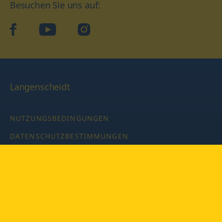
Besuchen Sie uns auf:
facebook
YouTube
Instagram
Langenscheidt
NUTZUNGSBEDINGUNGEN
DATENSCHUTZBESTIMMUNGEN
IMPRESSUM
PRIVATSPHÄRE-EINSTELLUNGEN
LATEINWÖRTERBUCH MIT CODE
Copyright © 2026 PONS Langenscheidt GmbH, Alle Rechte