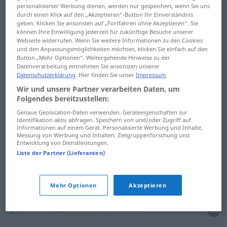
personalisierter Werbung dienen, werden nur gespeichert, wenn Sie uns
firm
bestimmt
Stimme, Worte etc
durch einen Klick auf den „Akzeptieren“-Button Ihr Einverständnis
geben. Klicken Sie ansonsten auf „Fortfahren ohne Akzeptieren“. Sie
können Ihre Einwilligung jederzeit für zukünftige Besuche unserer
resolute
bestimmt
Stimme, Worte etc
Webseite widerrufen. Wenn Sie weitere Informationen zu den Cookies
und den Anpassungsmöglichkeiten möchten, klicken Sie einfach auf den
Button „Mehr Optionen“. Weitergehende Hinweise zu der
Datenverarbeitung entnehmen Sie ansonsten unserer
Datenschutzerklärung
. Hier finden Sie unser
Impressum
.
certain
bestimmt
Anzahl, Stunde etc
Wir und unsere Partner verarbeiten Daten, um
Folgendes bereitzustellen:
given
bestimmt
Anzahl, Stunde etc
Genaue Geolocation-Daten verwenden. Geräteeigenschaften zur
Identifikation aktiv abfragen. Speichern von und/oder Zugriff auf
Informationen auf einem Gerät. Personalisierte Werbung und Inhalte,
Messung von Werbung und Inhalten, Zielgruppenforschung und
Entwicklung von Dienstleistungen.
Liste der Partner (Lieferanten)
special
bestimmt
Absicht, Plan etc
particular
bestimmt
Absicht, Plan etc
Mehr Optionen
Akzeptieren
specific
bestimmt
Absicht, Plan etc