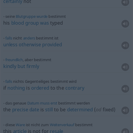
certainly
not
seine
Blutgruppe
wurde
bestimmt
his
blood
group
was
typed
falls
nicht
anders
bestimmt ist
unless
otherwise
provided
freundlich
, aber bestimmt
kindly
but
firmly
falls
nichts Gegenteiliges bestimmt wird
if
nothing
is
ordered
to the
contrary
das genaue
Datum
muss
erst
bestimmt werden
the
precise
date
is
still
to be
determined
(
od
fixed)
diese
Ware
ist nicht zum
Weiterverkauf
bestimmt
this
article
is not for
resale