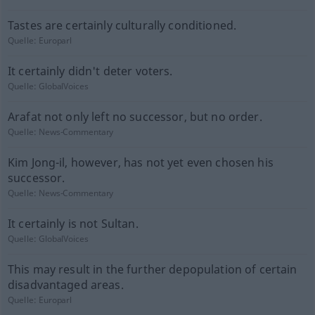
Tastes are certainly culturally conditioned.
Quelle:
Europarl
It certainly didn't deter voters.
Quelle:
GlobalVoices
Arafat not only left no successor, but no order.
Quelle:
News-Commentary
Kim Jong-il, however, has not yet even chosen his
successor.
Quelle:
News-Commentary
It certainly is not Sultan.
Quelle:
GlobalVoices
This may result in the further depopulation of certain
disadvantaged areas.
Quelle:
Europarl