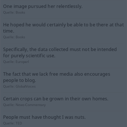
One image pursued her relentlessly.
Quelle:
Books
He hoped he would certainly be able to be there at that
time.
Quelle:
Books
Specifically, the data collected must not be intended
for purely scientific use.
Quelle:
Europarl
The fact that we lack free media also encourages
people to blog.
Quelle:
GlobalVoices
Certain crops can be grown in their own homes.
Quelle:
News-Commentary
People must have thought I was nuts.
Quelle:
TED