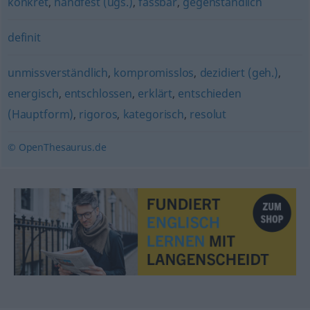
konkret
,
handfest (ugs.)
,
fassbar
,
gegenständlich
definit
unmissverständlich
,
kompromisslos
,
dezidiert (geh.)
,
energisch
,
entschlossen
,
erklärt
,
entschieden
(Hauptform)
,
rigoros
,
kategorisch
,
resolut
© OpenThesaurus.de