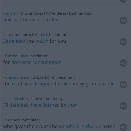
od
sofern
nichts anderes (
Anderes) bestimmt ist
unless
otherwise
decided
die
Uhr
habe ich für
dich
bestimmt
I
intended
the
watch
for you
für das
Inland
bestimmt
for
domestic
consumption
die
Straße
war für Lastfuhren bestimmt
the
road
was
designed
to
take
heavy-goods
traffic
bis
dahin
bin ich bestimmt
fertig
I’ll
definitely
have
finished
by
then
wer
bestimmt hier?
who gives the orders here?
who’s
in
charge
here?