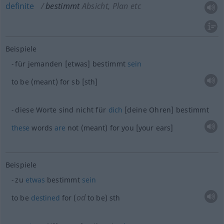
definite
bestimmt
Absicht, Plan etc
Beispiele
für jemanden [etwas] bestimmt
sein
to be (meant) for
sb
[sth]
diese Worte sind nicht für
dich
[deine Ohren] bestimmt
these
words
are
not (meant) for you [your ears]
Beispiele
zu
etwas
bestimmt
sein
od
to be
destined
for (
to be)
sth