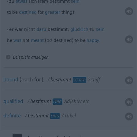
zu
etwas
Höherem bestimmt
sein
to be
destined
for
greater
things
er war nicht
dazu
bestimmt,
glücklich
zu
sein
od
he
was
not
meant
(
destined) to be
happy
Beispiele anzeigen
bound
(
nach
for
)
bestimmt
Schiff
SCHIFF
qualified
bestimmt
Adjektiv etc
LING
definite
bestimmt
Artikel
LING