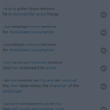
er ist zu großen Dingen bestimmt
he is
destined
for
great
things
zum alsbaldigen
Verzehr
bestimmt
for
immediate
consumption
zum baldigen
Verbrauch
bestimmt
for
immediate
consumption
Gott
hat ihn zum
Priesteramt
bestimmt
God
has
ordained him
priest
der
Fluss
bestimmt den
Charakter
der
Landschaft
the
river
determines the
character
of the
landscape
aus
denen
wird bestimmt
bald
ein
Paar
they
will
surely
get
together
soon