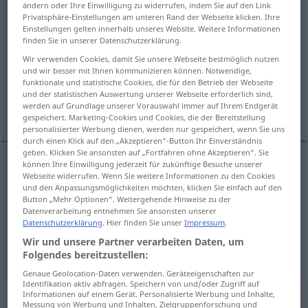
ändern oder Ihre Einwilligung zu widerrufen, indem Sie auf den Link
Privatsphäre-Einstellungen am unteren Rand der Webseite klicken. Ihre
Übersicht aller Übersetzungen
Einstellungen gelten innerhalb unseres Website. Weitere Informationen
finden Sie in unserer Datenschutzerklärung.
(Für mehr Details die Übersetzung anklicken/antippen)
Wir verwenden Cookies, damit Sie unsere Webseite bestmöglich nutzen
entschlossen, entschieden
und wir besser mit Ihnen kommunizieren können. Notwendige,
funktionale und statistische Cookies, die für den Betrieb der Webseite
und der statistischen Auswertung unserer Webseite erforderlich sind,
werden auf Grundlage unserer Vorauswahl immer auf Ihrem Endgerät
bestimmt, festgelegt
gespeichert. Marketing-Cookies und Cookies, die der Bereitstellung
personalisierter Werbung dienen, werden nur gespeichert, wenn Sie uns
durch einen Klick auf den „Akzeptieren“-Button Ihr Einverständnis
geben. Klicken Sie ansonsten auf „Fortfahren ohne Akzeptieren“. Sie
können Ihre Einwilligung jederzeit für zukünftige Besuche unserer
Webseite widerrufen. Wenn Sie weitere Informationen zu den Cookies
entschlossen
,
entschieden
determined
resolute
und den Anpassungsmöglichkeiten möchten, klicken Sie einfach auf den
Button „Mehr Optionen“. Weitergehende Hinweise zu der
Datenverarbeitung entnehmen Sie ansonsten unserer
Datenschutzerklärung
. Hier finden Sie unser
Impressum
.
Wir und unsere Partner verarbeiten Daten, um
bestimmt
,
festgelegt
determined
established
Folgendes bereitzustellen:
Genaue Geolocation-Daten verwenden. Geräteeigenschaften zur
Identifikation aktiv abfragen. Speichern von und/oder Zugriff auf
Informationen auf einem Gerät. Personalisierte Werbung und Inhalte,
Beispielsätze für "determined"
Messung von Werbung und Inhalten, Zielgruppenforschung und