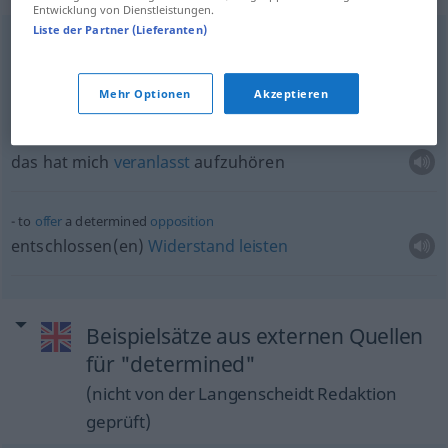
Entwicklung von Dienstleistungen.
Liste der Partner (Lieferanten)
oft
bound
and determined
entschlossen
Mehr Optionen
Akzeptieren
it determined me to
stop
das hat mich
veranlasst
aufzuhören
to
offer
a determined
opposition
entschlossen(en)
Widerstand
leisten
Beispielsätze aus externen Quellen
für "determined"
(nicht von der Langenscheidt Redaktion
geprüft)