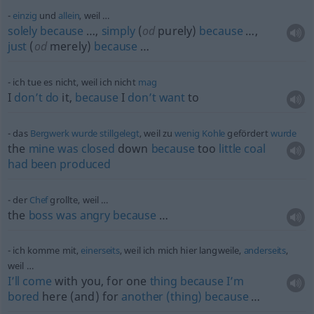
einzig
und
allein
, weil …
solely
because
…,
simply
(
od
purely)
because
…,
just
(
od
merely)
because
…
ich tue es nicht, weil ich nicht
mag
I
don’t
do
it,
because
I
don’t
want
to
das
Bergwerk
wurde
stillgelegt
, weil zu
wenig
Kohle
gefördert
wurde
the
mine
was
closed
down
because
too
little
coal
had
been
produced
der
Chef
grollte, weil …
the
boss
was
angry
because
…
ich komme mit,
einerseits
, weil ich mich hier langweile,
anderseits
,
weil …
I’ll
come
with you, for one
thing
because
I’m
bored
here (and) for
another
(thing)
because
…