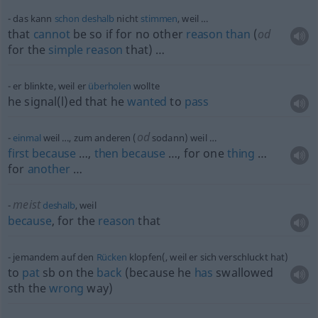
das kann
schon
deshalb
nicht
stimmen
, weil …
that
cannot
be so if for no other
reason
than
(
od
for the
simple
reason
that) …
er blinkte, weil er
überholen
wollte
he signal(l)ed that he
wanted
to
pass
od
einmal
weil …, zum anderen (
sodann) weil …
first
because
…,
then
because
…, for one
thing
…
for
another
…
meist
deshalb
, weil
because
, for the
reason
that
jemandem auf den
Rücken
klopfen(, weil er sich verschluckt hat)
to
pat
sb
on the
back
(because he
has
swallowed
sth
the
wrong
way)