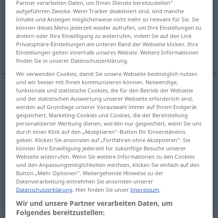
Partner verarbeiten Daten, um Ihnen Dienste bereitzustellen“
aufgeführten Zwecke. Wenn Tracker deaktiviert sind, sind manche
Übersicht aller Übersetzungen
Inhalte und Anzeigen möglicherweise nicht mehr so relevant für Sie. Sie
können dieses Menü jederzeit wieder aufrufen, um Ihre Einstellungen zu
(Für mehr Details die Übersetzung anklicken/antippen)
ändern oder Ihre Einwilligung zu widerrufen, indem Sie auf den Link
Privatsphäre-Einstellungen am unteren Rand der Webseite klicken. Ihre
because
since, as
Einstellungen gelten innerhalb unseres Website. Weitere Informationen
finden Sie in unserer Datenschutzerklärung.
Wir verwenden Cookies, damit Sie unsere Webseite bestmöglich nutzen
und wir besser mit Ihnen kommunizieren können. Notwendige,
funktionale und statistische Cookies, die für den Betrieb der Webseite
und der statistischen Auswertung unserer Webseite erforderlich sind,
because
weil
Grund angebend
werden auf Grundlage unserer Vorauswahl immer auf Ihrem Endgerät
gespeichert. Marketing-Cookies und Cookies, die der Bereitstellung
personalisierter Werbung dienen, werden nur gespeichert, wenn Sie uns
durch einen Klick auf den „Akzeptieren“-Button Ihr Einverständnis
geben. Klicken Sie ansonsten auf „Fortfahren ohne Akzeptieren“. Sie
können Ihre Einwilligung jederzeit für zukünftige Besuche unserer
since
weil
da
Webseite widerrufen. Wenn Sie weitere Informationen zu den Cookies
und den Anpassungsmöglichkeiten möchten, klicken Sie einfach auf den
as
weil
da
Button „Mehr Optionen“. Weitergehende Hinweise zu der
Datenverarbeitung entnehmen Sie ansonsten unserer
Datenschutzerklärung
. Hier finden Sie unser
Impressum
.
Wir und unsere Partner verarbeiten Daten, um
Folgendes bereitzustellen: