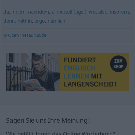
da
,
indem
,
nachdem
,
alldieweil (ugs.)
,
wo
,
also
,
insofern
,
denn
,
mithin
,
ergo
,
nämlich
© OpenThesaurus.de
Sagen Sie uns Ihre Meinung!
Wie gefällt Ihnen das Online Wörterbuch?