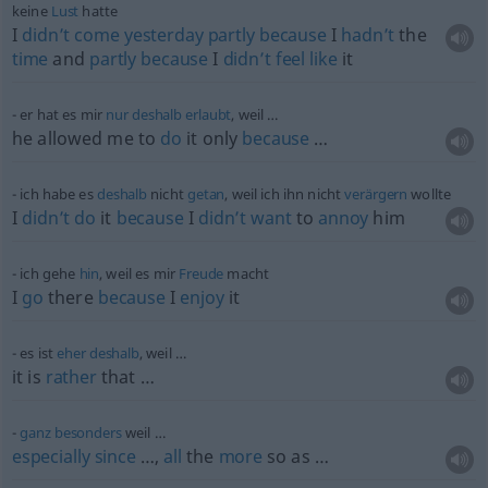
keine
Lust
hatte
I
didn’t
come
yesterday
partly
because
I
hadn’t
the
time
and
partly
because
I
didn’t
feel
like
it
er hat es mir
nur
deshalb
erlaubt
, weil …
he allowed me to
do
it only
because
…
ich habe es
deshalb
nicht
getan
, weil ich ihn nicht
verärgern
wollte
I
didn’t
do
it
because
I
didn’t
want
to
annoy
him
ich gehe
hin
, weil es mir
Freude
macht
I
go
there
because
I
enjoy
it
es ist
eher
deshalb
, weil …
it is
rather
that …
ganz
besonders
weil …
especially
since
…,
all
the
more
so as …