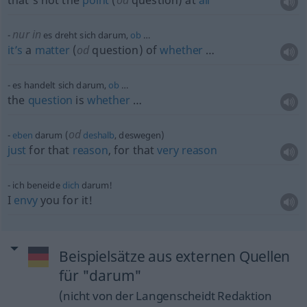
that’s not the
point
(
od
question) at
all
nur in
es dreht sich darum,
ob
…
it’s
a
matter
(
od
question) of
whether
…
es handelt sich darum,
ob
…
the
question
is
whether
…
od
eben
darum (
deshalb
, deswegen)
just
for that
reason
, for that
very
reason
ich beneide
dich
darum!
I
envy
you for it!
Beispielsätze aus externen Quellen
für "darum"
(nicht von der Langenscheidt Redaktion