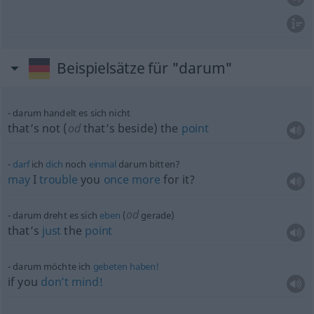
Beispielsätze für "darum"
darum handelt es sich nicht
that’s not (
od
that’s beside) the
point
darf
ich
dich
noch
einmal
darum bitten?
may
I
trouble
you
once
more
for it?
od
darum dreht es sich
eben
(
gerade)
that’s
just
the
point
darum möchte ich
gebeten
haben!
if you
don’t
mind!