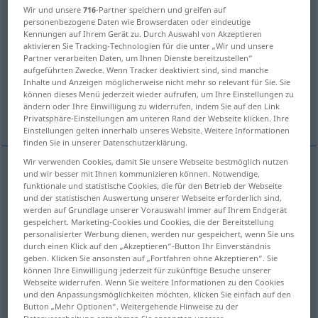
Wir und unsere
716
-Partner speichern und greifen auf
personenbezogene Daten wie Browserdaten oder eindeutige
Übersicht aller Übersetzungen
Kennungen auf Ihrem Gerät zu. Durch Auswahl von Akzeptieren
(Für mehr Details die Übersetzung anklicken/antippen)
aktivieren Sie Tracking-Technologien für die unter „Wir und unsere
Partner verarbeiten Daten, um Ihnen Dienste bereitzustellen“
aufgeführten Zwecke. Wenn Tracker deaktiviert sind, sind manche
around it (, around there
about it
Inhalte und Anzeigen möglicherweise nicht mehr so relevant für Sie. Sie
können dieses Menü jederzeit wieder aufrufen, um Ihre Einstellungen zu
ändern oder Ihre Einwilligung zu widerrufen, indem Sie auf den Link
because of it
Weitere Beispiele...
Privatsphäre-Einstellungen am unteren Rand der Webseite klicken. Ihre
Einstellungen gelten innerhalb unseres Website. Weitere Informationen
finden Sie in unserer Datenschutzerklärung.
Wir verwenden Cookies, damit Sie unsere Webseite bestmöglich nutzen
und wir besser mit Ihnen kommunizieren können. Notwendige,
(a)round it (
od
that, them)
darum
räumlich
funktionale und statistische Cookies, die für den Betrieb der Webseite
und der statistischen Auswertung unserer Webseite erforderlich sind,
werden auf Grundlage unserer Vorauswahl immer auf Ihrem Endgerät
a.
(a)round there
darum
betont
gespeichert. Marketing-Cookies und Cookies, die der Bereitstellung
personalisierter Werbung dienen, werden nur gespeichert, wenn Sie uns
durch einen Klick auf den „Akzeptieren“-Button Ihr Einverständnis
geben. Klicken Sie ansonsten auf „Fortfahren ohne Akzeptieren“. Sie
können Ihre Einwilligung jederzeit für zukünftige Besuche unserer
Webseite widerrufen. Wenn Sie weitere Informationen zu den Cookies
about it (
od
that, them)
darum
FIG
und den Anpassungsmöglichkeiten möchten, klicken Sie einfach auf den
Button „Mehr Optionen“. Weitergehende Hinweise zu der