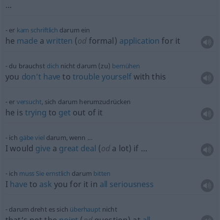
…
er
kam
schriftlich
darum ein
he
made
a
written
(
od
formal)
application
for it
du brauchst
dich
nicht darum (zu)
bemühen
you
don’t
have
to
trouble
yourself
with this
er
versucht
, sich darum herumzudrücken
he is
trying
to
get
out of it
ich
gäbe
viel
darum, wenn …
I would
give
a
great
deal
(
od
a lot) if …
ich
muss
Sie
ernstlich
darum
bitten
I
have
to
ask
you for it in
all
seriousness
darum dreht es sich
überhaupt
nicht