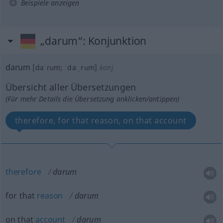
Beispiele anzeigen
„darum“
: Konjunktion
darum
[daˈrʊm; ˈdaːˌrʊm]
konj
Übersicht aller Übersetzungen
(Für mehr Details die Übersetzung anklicken/antippen)
therefore, for that reason, on that account
therefore
darum
for that
reason
darum
on that
account
darum