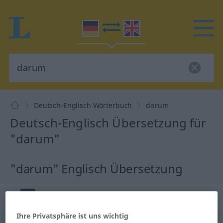
Deutsch-Englisch Wörterbuch
darum
Deutsch-Englisch Übersetzung für
"darum"
"darum" Englisch Übersetzung
„darum“
: Adverb
Ihre Privatsphäre ist uns wichtig
darum
[daˈrʊm; ˈdaːˌrʊm]
adv