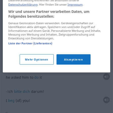
Datenverarbeitung entnehmen Sie ansonsten unserer
Datenschutzerklärung
. Hier finden Sie unser
Impressum
.
Wir und unsere Partner verarbeiten Daten, um
because
of it (
od
that)
darum
deswegen
Folgendes bereitzustellen:
Genaue Geolocation-Daten verwenden. Geräteeigenschaften zur
Identifikation aktiv abfragen. Speichern von und/oder Zugriff auf
Informationen auf einem Gerät. Personalisierte Werbung und Inhalte,
Messung von Werbung und Inhalten, Zielgruppenforschung und
Beispiele
Entwicklung von Dienstleistungen.
Liste der Partner (Lieferanten)
er
bat
ihn darum
in Wendungen wie
, um Sache
he asked him for it
Mehr Optionen
Akzeptieren
er
bat
ihn darum
in Wendungen wie
,
bat
ihn, es zu tun
he asked him to
do
it
ich
bitte
dich
darum!
I
beg
(of) you!