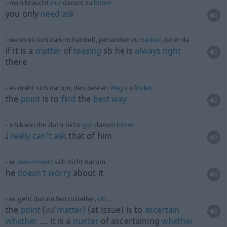
man braucht
nur
darum zu
bitten
you only
need
ask
wenn es sich darum handelt, jemanden zu
necken
, ist er da
if it is a
matter
of
teasing
sb
he is
always
right
there
es dreht sich darum, den besten
Weg
zu
finden
the
point
is to
find
the
best
way
ich kann ihn doch nicht
gut
darum
bitten
I
really
can’t
ask
that of him
er
bekümmert
sich nicht darum
he
doesn’t
worry
about it
es geht darum festzustellen,
ob
…
the
point
(
od
matter)
(at issue) is to
ascertain
whether
…, it is a
matter
of ascertaining
whether