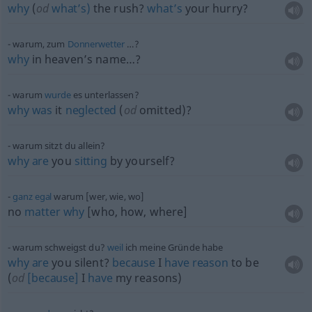
why
(
od
what’s)
the rush?
what’s
your hurry?
warum, zum
Donnerwetter
…?
why
in heaven’s name…?
warum
wurde
es unterlassen?
why
was
it
neglected
(
od
omitted)?
warum sitzt du allein?
why
are
you
sitting
by yourself?
ganz
egal
warum [wer, wie, wo]
no
matter
why
[who, how, where]
warum schweigst du?
weil
ich meine Gründe habe
why
are
you silent?
because
I
have
reason
to be
(
od
[because]
I
have
my reasons)