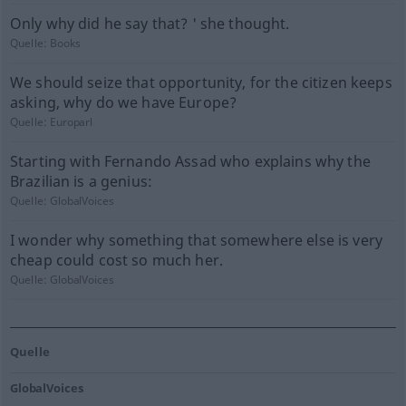
Only why did he say that? ' she thought.
Quelle:
Books
We should seize that opportunity, for the citizen keeps
asking, why do we have Europe?
Quelle:
Europarl
Starting with Fernando Assad who explains why the
Brazilian is a genius:
Quelle:
GlobalVoices
I wonder why something that somewhere else is very
cheap could cost so much her.
Quelle:
GlobalVoices
Quelle
GlobalVoices