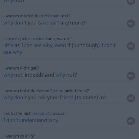
why
not?
warum machst du nicht
mehr
mit?
why
don’t
you
take
part
any more?
sowenig
ich
einsehen
kann, warum
little
as I
can
see
why
,
even
if (
od
though) I
can’t
see
why
warum nicht gar?
why
not, indeed? and
why
not?
warum holst du deinen
Freund
nicht herein?
why
don’t
you
ask
your
friend
(to come) in?
es ist mir nicht
erklärlich
, warum
I
don’t
understand
why
warum so eilig?