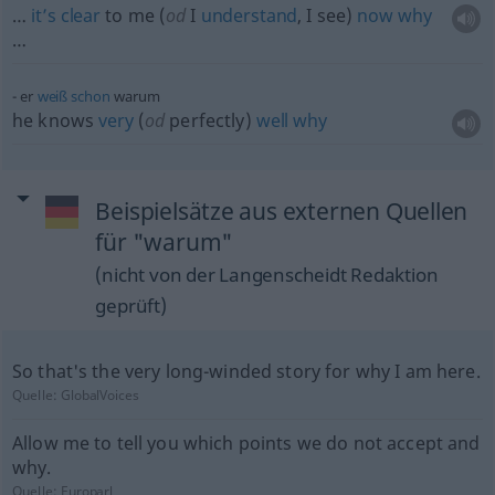
…
it’s
clear
to me (
od
I
understand
, I see)
now
why
…
er
weiß
schon
warum
he knows
very
(
od
perfectly)
well
why
Beispielsätze aus externen Quellen
für "warum"
(nicht von der Langenscheidt Redaktion
geprüft)
So that's the very long-winded story for why I am here.
Quelle:
GlobalVoices
Allow me to tell you which points we do not accept and
why.
Quelle:
Europarl