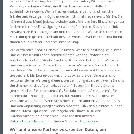
aktivieren Sie Tracking-Technologien für die unter „Wir und unsere
Partner verarbeiten Daten, um Ihnen Dienste bereitzustellen“
Übersicht aller Übersetzungen
aufgeführten Zwecke. Wenn Tracker deaktiviert sind, sind manche
Inhalte und Anzeigen möglicherweise nicht mehr so relevant für Sie. Sie
(Für mehr Details die Übersetzung anklicken/antippen)
können dieses Menü jederzeit wieder aufrufen, um Ihre Einstellungen zu
ändern oder Ihre Einwilligung zu widerrufen, indem Sie auf den Link
why
Privatsphäre-Einstellungen am unteren Rand der Webseite klicken. Ihre
Einstellungen gelten innerhalb unseres Website. Weitere Informationen
finden Sie in unserer Datenschutzerklärung.
Wir verwenden Cookies, damit Sie unsere Webseite bestmöglich nutzen
und wir besser mit Ihnen kommunizieren können. Notwendige,
funktionale und statistische Cookies, die für den Betrieb der Webseite
why
warum
und der statistischen Auswertung unserer Webseite erforderlich sind,
werden auf Grundlage unserer Vorauswahl immer auf Ihrem Endgerät
gespeichert. Marketing-Cookies und Cookies, die der Bereitstellung
personalisierter Werbung dienen, werden nur gespeichert, wenn Sie uns
durch einen Klick auf den „Akzeptieren“-Button Ihr Einverständnis
geben. Klicken Sie ansonsten auf „Fortfahren ohne Akzeptieren“. Sie
„Wa'rum“
: Neutrum
können Ihre Einwilligung jederzeit für zukünftige Besuche unserer
Webseite widerrufen. Wenn Sie weitere Informationen zu den Cookies
und den Anpassungsmöglichkeiten möchten, klicken Sie einfach auf den
warum
n
<
Warums
;
kein
pl
>
Button „Mehr Optionen“. Weitergehende Hinweise zu der
Datenverarbeitung entnehmen Sie ansonsten unserer
Übersicht aller Übersetzungen
Datenschutzerklärung
. Hier finden Sie unser
Impressum
.
(Für mehr Details die Übersetzung anklicken/antippen)
Wir und unsere Partner verarbeiten Daten, um