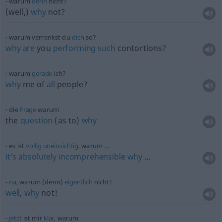
warum
denn
nicht?
(well,)
why
not?
warum verrenkst du
dich
so?
why
are
you
performing
such
contortions?
warum
gerade
ich?
why
me of
all
people?
die
Frage
warum
the
question
(as to)
why
es ist
völlig
uneinsichtig
, warum …
it’s
absolutely
incomprehensible
why
…
na
, warum (denn)
eigentlich
nicht!
well
,
why
not!
jetzt
ist mir
klar
, warum