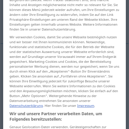
Inhalte und Anzeigen möglicherweise nicht mehr so relevant für Sie. Sie
Übersicht aller Übersetzungen
können dieses Menü jederzeit wieder aufrufen, um Ihre Einstellungen zu
ändern oder Ihre Einwilligung zu widerrufen, indem Sie auf den Link
(Für mehr Details die Übersetzung anklicken/antippen)
Privatsphäre-Einstellungen am unteren Rand der Webseite klicken. Ihre
Einstellungen gelten innerhalb unseres Website. Weitere Informationen
forced
Weitere Beispiele...
finden Sie in unserer Datenschutzerklärung.
Wir verwenden Cookies, damit Sie unsere Webseite bestmöglich nutzen
und wir besser mit Ihnen kommunizieren können. Notwendige,
funktionale und statistische Cookies, die für den Betrieb der Webseite
und der statistischen Auswertung unserer Webseite erforderlich sind,
werden auf Grundlage unserer Vorauswahl immer auf Ihrem Endgerät
forced
bemüht
gezwungen
gespeichert. Marketing-Cookies und Cookies, die der Bereitstellung
personalisierter Werbung dienen, werden nur gespeichert, wenn Sie uns
durch einen Klick auf den „Akzeptieren“-Button Ihr Einverständnis
Beispiele
geben. Klicken Sie ansonsten auf „Fortfahren ohne Akzeptieren“. Sie
können Ihre Einwilligung jederzeit für zukünftige Besuche unserer
bemüht
sein
,
etwas
zu
tun
Webseite widerrufen. Wenn Sie weitere Informationen zu den Cookies
und den Anpassungsmöglichkeiten möchten, klicken Sie einfach auf den
od
to endeavo(u)r (
take
pains, strive) to
do
sth
Button „Mehr Optionen“. Weitergehende Hinweise zu der
Datenverarbeitung entnehmen Sie ansonsten unserer
Datenschutzerklärung
. Hier finden Sie unser
Impressum
.
Wir und unsere Partner verarbeiten Daten, um
Beispiele
Folgendes bereitzustellen:
um jemanden bemüht
sein
Genaue Geolocation-Daten verwenden. Geräteeigenschaften zur