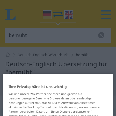
Deutsch-Englisch Wörterbuch
bemüht
Deutsch-Englisch Übersetzung für
"bemüht"
"bemüht" Englisch Übersetzung
Ihre Privatsphäre ist uns wichtig
Wir und unsere
716
-Partner speichern und greifen auf
personenbezogene Daten wie Browserdaten oder eindeutige
„bemüht“
: Adjektiv
Kennungen auf Ihrem Gerät zu. Durch Auswahl von Akzeptieren
aktivieren Sie Tracking-Technologien für die unter „Wir und unsere
Partner verarbeiten Daten, um Ihnen Dienste bereitzustellen“
bemüht
adj
aufgeführten Zwecke. Wenn Tracker deaktiviert sind, sind manche