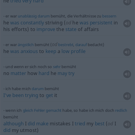
he
tried
very
hard
er war
unablässig
darum
bemüht, die Verhältnisse zu
bessern
he
was
constantly
striving (
od
he
was
persistent
in
his efforts) to
improve
the
state
of affairs
od
er war
ängstlich
bemüht (
bestrebt
,
darauf
bedacht)
he
was
anxious
to
keep
a
low
profile
und wenn er sich noch so
sehr
bemüht
no
matter
how
hard
he
may
try
ich habe mich
darum
bemüht
I’ve
been
trying
to
get
it
wenn ich
gleich
Fehler
gemacht
habe, so habe ich mich doch
redlich
bemüht
although
I
did
make
mistakes I
tried
my
best
(
od
I
did
my utmost)