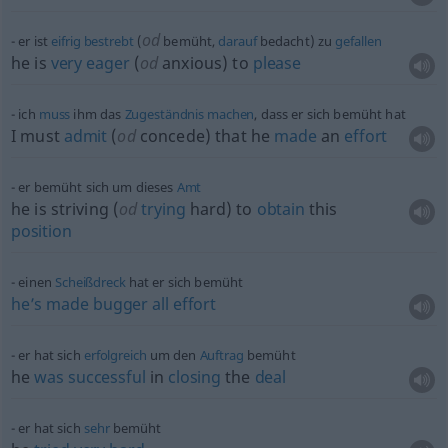
od
er ist
eifrig
bestrebt
(
bemüht,
darauf
bedacht) zu
gefallen
he is
very
eager
(
od
anxious) to
please
ich
muss
ihm das
Zugeständnis
machen
, dass er sich bemüht hat
I must
admit
(
od
concede) that he
made
an
effort
er bemüht sich um dieses
Amt
he is striving (
od
trying
hard) to
obtain
this
position
einen
Scheißdreck
hat er sich bemüht
he’s
made
bugger
all
effort
er hat sich
erfolgreich
um den
Auftrag
bemüht
he
was
successful
in
closing
the
deal
er hat sich
sehr
bemüht