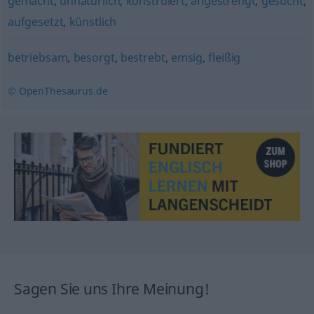
gemacht
,
unnatürlich
,
konstruiert
,
angestrengt
,
gesucht
,
aufgesetzt
,
künstlich
betriebsam
,
besorgt
,
bestrebt
,
emsig
,
fleißig
© OpenThesaurus.de
Sagen Sie uns Ihre Meinung!