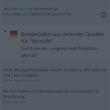
die
Stelle
,
worum
er sich bemüht hat
selten
the
post
(which) he
applied
for
Beispielsätze aus externen Quellen
für "bemüht"
(nicht von der Langenscheidt Redaktion
geprüft)
Here, the psychoanalyst resorts to theory, and tells me
that I am mistaken.
Quelle:
News-Commentary
We are anxious to see improved air connections to
Strasbourg.
Quelle:
Europarl