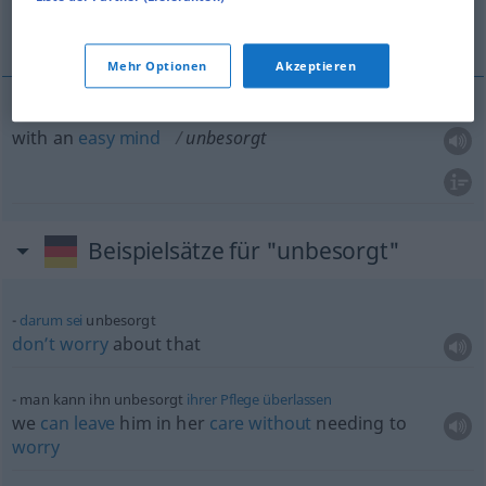
with an easy mind
Mehr Optionen
Akzeptieren
with an
easy
mind
unbesorgt
Beispielsätze für "unbesorgt"
darum
sei
unbesorgt
don’t
worry
about that
man kann ihn unbesorgt
ihrer
Pflege
überlassen
we
can
leave
him in her
care
without
needing to
worry