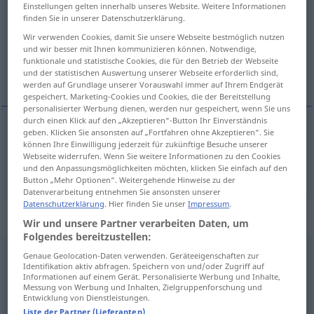
Einstellungen gelten innerhalb unseres Website. Weitere Informationen
finden Sie in unserer Datenschutzerklärung.
Übersicht aller Übersetzungen
Wir verwenden Cookies, damit Sie unsere Webseite bestmöglich nutzen
(Für mehr Details die Übersetzung anklicken/antippen)
und wir besser mit Ihnen kommunizieren können. Notwendige,
funktionale und statistische Cookies, die für den Betrieb der Webseite
unconcerned
und der statistischen Auswertung unserer Webseite erforderlich sind,
werden auf Grundlage unserer Vorauswahl immer auf Ihrem Endgerät
gespeichert. Marketing-Cookies und Cookies, die der Bereitstellung
personalisierter Werbung dienen, werden nur gespeichert, wenn Sie uns
durch einen Klick auf den „Akzeptieren“-Button Ihr Einverständnis
geben. Klicken Sie ansonsten auf „Fortfahren ohne Akzeptieren“. Sie
unconcerned
unbesorgt
können Ihre Einwilligung jederzeit für zukünftige Besuche unserer
Webseite widerrufen. Wenn Sie weitere Informationen zu den Cookies
und den Anpassungsmöglichkeiten möchten, klicken Sie einfach auf den
Button „Mehr Optionen“. Weitergehende Hinweise zu der
Datenverarbeitung entnehmen Sie ansonsten unserer
Datenschutzerklärung
. Hier finden Sie unser
Impressum
.
„unbesorgt“
: Adverb
Wir und unsere Partner verarbeiten Daten, um
Folgendes bereitzustellen:
unbesorgt
[ˈʊnbəˌzɔrkt; ˌʊnbeˈzɔrkt]
adv
Genaue Geolocation-Daten verwenden. Geräteeigenschaften zur
Identifikation aktiv abfragen. Speichern von und/oder Zugriff auf
Informationen auf einem Gerät. Personalisierte Werbung und Inhalte,
Übersicht aller Übersetzungen
Messung von Werbung und Inhalten, Zielgruppenforschung und
Entwicklung von Dienstleistungen.
(Für mehr Details die Übersetzung anklicken/antippen)
Liste der Partner (Lieferanten)