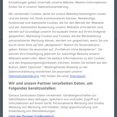
Einstellungen gelten innerhalb unseres Website. Weitere Informationen
finden Sie in unserer Datenschutzerklärung.
Übersicht aller Übersetzungen
Wir verwenden Cookies, damit Sie unsere Webseite bestmöglich nutzen
(Für mehr Details die Übersetzung anklicken/antippen)
und wir besser mit Ihnen kommunizieren können. Notwendige,
funktionale und statistische Cookies, die für den Betrieb der Webseite
gelangweilt
und der statistischen Auswertung unserer Webseite erforderlich sind,
werden auf Grundlage unserer Vorauswahl immer auf Ihrem Endgerät
gespeichert. Marketing-Cookies und Cookies, die der Bereitstellung
personalisierter Werbung dienen, werden nur gespeichert, wenn Sie uns
durch einen Klick auf den „Akzeptieren“-Button Ihr Einverständnis
geben. Klicken Sie ansonsten auf „Fortfahren ohne Akzeptieren“. Sie
gelangweilt
bored
können Ihre Einwilligung jederzeit für zukünftige Besuche unserer
Webseite widerrufen. Wenn Sie weitere Informationen zu den Cookies
und den Anpassungsmöglichkeiten möchten, klicken Sie einfach auf den
Button „Mehr Optionen“. Weitergehende Hinweise zu der
Datenverarbeitung entnehmen Sie ansonsten unserer
Datenschutzerklärung
. Hier finden Sie unser
Impressum
.
Beispielsätze für "bored"
Wir und unsere Partner verarbeiten Daten, um
Folgendes bereitzustellen:
Genaue Geolocation-Daten verwenden. Geräteeigenschaften zur
bored
stiff
Identifikation aktiv abfragen. Speichern von und/oder Zugriff auf
Informationen auf einem Gerät. Personalisierte Werbung und Inhalte,
zu Tode
gelangweilt
Messung von Werbung und Inhalten, Zielgruppenforschung und
Entwicklung von Dienstleistungen.
Liste der Partner (Lieferanten)