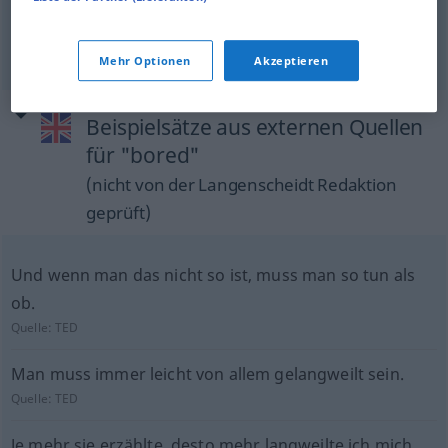
only that you would be bored, I
should
wenn es
Sie
nicht langweilte, würde ich
Mehr Optionen
Akzeptieren
Beispielsätze aus externen Quellen
für "bored"
(nicht von der Langenscheidt Redaktion
geprüft)
Und wenn man das nicht so ist, muss man so tun als
ob.
Quelle:
TED
Man muss immer leicht von allem gelangweilt sein.
Quelle:
TED
Je mehr sie erzählte, desto mehr langweilte ich mich.