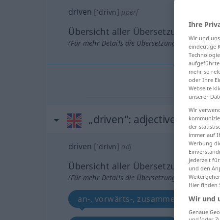
driven
[ˈdrivn]
pperf
Ihre Priv
Übersicht aller Übersetzungen
Wir und un
(Für mehr Details die Übersetzung anklicken/an
eindeutige 
Technologie
aufgeführte
mehr so rel
oder Ihre E
Webseite kli
unserer Dat
Wir verwend
„driven“
: adjective
kommunizier
der statist
immer auf I
Werbung die
driven
[ˈdrivn]
adj
Einverständ
jederzeit f
Übersicht aller Übersetzungen
und den Anp
(Für mehr Details die Übersetzung anklicken/an
Weitergehen
Hier finden
an-, vorwärts-, zusammengetrieben
Wir und 
Genaue Geol
und/oder Zu