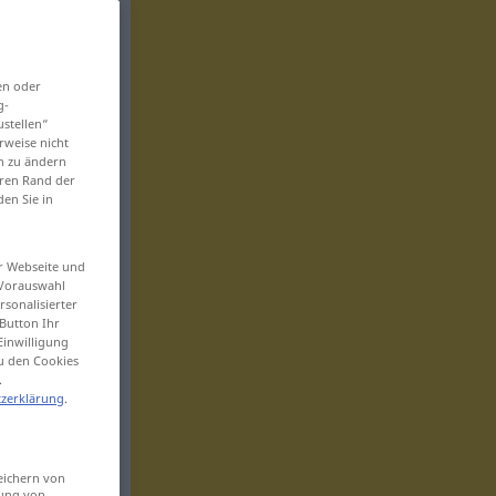
en oder
g-
ustellen“
rweise nicht
en zu ändern
eren Rand der
den Sie in
er Webseite und
 Vorauswahl
sonalisierter
Button Ihr
Einwilligung
zu den Cookies
.
zerklärung
.
eichern von
sung von