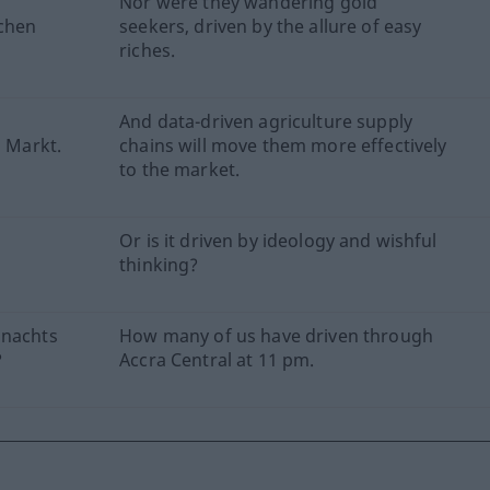
,
Nor were they wandering gold
achen
seekers, driven by the allure of easy
riches.
And data-driven agriculture supply
n Markt.
chains will move them more effectively
to the market.
Or is it driven by ideology and wishful
thinking?
 nachts
How many of us have driven through
?
Accra Central at 11 pm.