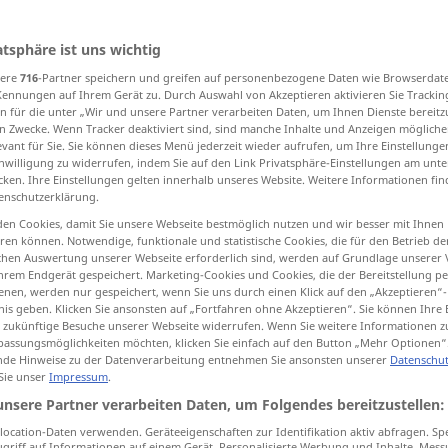
atsphäre ist uns wichtig
sere
716
-Partner speichern und greifen auf personenbezogene Daten wie Browserdat
tippen)
Kennungen auf Ihrem Gerät zu. Durch Auswahl von Akzeptieren aktivieren Sie Trackin
n für die unter „Wir und unsere Partner verarbeiten Daten, um Ihnen Dienste bereitz
n Zwecke. Wenn Tracker deaktiviert sind, sind manche Inhalte und Anzeigen mögliche
evant für Sie. Sie können dieses Menü jederzeit wieder aufrufen, um Ihre Einstellung
inwilligung zu widerrufen, indem Sie auf den Link Privatsphäre-Einstellungen am unt
drive
driven → siehe „
“
cken. Ihre Einstellungen gelten innerhalb unseres Website. Weitere Informationen fin
enschutzerklärung.
en Cookies, damit Sie unsere Webseite bestmöglich nutzen und wir besser mit Ihnen
en können. Notwendige, funktionale und statistische Cookies, die für den Betrieb d
ischen Auswertung unserer Webseite erforderlich sind, werden auf Grundlage unserer
hrem Endgerät gespeichert. Marketing-Cookies und Cookies, die der Bereitstellung per
nen, werden nur gespeichert, wenn Sie uns durch einen Klick auf den „Akzeptieren“-
nis geben. Klicken Sie ansonsten auf „Fortfahren ohne Akzeptieren“. Sie können Ihre 
ür zukünftige Besuche unserer Webseite widerrufen. Wenn Sie weitere Informationen 
assungsmöglichkeiten möchten, klicken Sie einfach auf den Button „Mehr Optionen“
tippen)
de Hinweise zu der Datenverarbeitung entnehmen Sie ansonsten unserer
Datenschut
 Sie unser
Impressum
.
hineingetrieben, hineingebohrt
unsere Partner verarbeiten Daten, um Folgendes bereitzustellen:
ocation-Daten verwenden. Geräteeigenschaften zur Identifikation aktiv abfragen. Sp
griff auf Informationen auf einem Gerät. Personalisierte Werbung und Inhalte, Mes