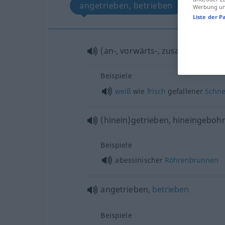
angetrieben, betrieben
Werbung und
Liste der P
(an-, vorwärts-, zusammen)getr
Beispiele
weiß
wie
frisch
gefallener
Schn
(hinein)getrieben, hineingebohr
Beispiele
abessinischer
Röhrenbrunnen
angetrieben,
betrieben
Beispiele