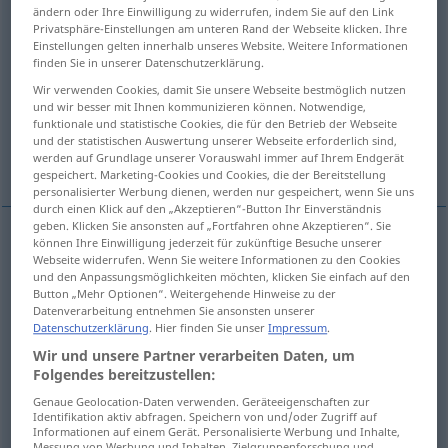
ändern oder Ihre Einwilligung zu widerrufen, indem Sie auf den Link
Privatsphäre-Einstellungen am unteren Rand der Webseite klicken. Ihre
Übersicht aller Übersetzungen
Einstellungen gelten innerhalb unseres Website. Weitere Informationen
(Für mehr Details die Übersetzung anklicken/antippen)
finden Sie in unserer Datenschutzerklärung.
Wir verwenden Cookies, damit Sie unsere Webseite bestmöglich nutzen
consumption
expenditure
und wir besser mit Ihnen kommunizieren können. Notwendige,
funktionale und statistische Cookies, die für den Betrieb der Webseite
und der statistischen Auswertung unserer Webseite erforderlich sind,
exhaustion, depletion
werden auf Grundlage unserer Vorauswahl immer auf Ihrem Endgerät
gespeichert. Marketing-Cookies und Cookies, die der Bereitstellung
personalisierter Werbung dienen, werden nur gespeichert, wenn Sie uns
durch einen Klick auf den „Akzeptieren“-Button Ihr Einverständnis
geben. Klicken Sie ansonsten auf „Fortfahren ohne Akzeptieren“. Sie
können Ihre Einwilligung jederzeit für zukünftige Besuche unserer
consumption
Verbrauch
eines Materials, von
Webseite widerrufen. Wenn Sie weitere Informationen zu den Cookies
und den Anpassungsmöglichkeiten möchten, klicken Sie einfach auf den
Energie etc
Button „Mehr Optionen“. Weitergehende Hinweise zu der
Datenverarbeitung entnehmen Sie ansonsten unserer
Datenschutzerklärung
. Hier finden Sie unser
Impressum
.
Wir und unsere Partner verarbeiten Daten, um
Folgendes bereitzustellen:
expenditure
Verbrauch
eines Geldbetrags, Etats
Genaue Geolocation-Daten verwenden. Geräteeigenschaften zur
Identifikation aktiv abfragen. Speichern von und/oder Zugriff auf
etc
Informationen auf einem Gerät. Personalisierte Werbung und Inhalte,
Messung von Werbung und Inhalten, Zielgruppenforschung und