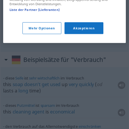
Entwicklung von Dienstleistungen.
Liste der Partner (Lieferanten)
exhaustion
Verbrauch
der Körperkräfte etc
Mehr Optionen
Akzeptieren
depletion
Verbrauch
der Körperkräfte etc
Beispielsätze für "Verbrauch"
diese
Seife
ist
sehr
wirtschaftlich
im Verbrauch
this
soap
doesn’t
get
used
up
very
quickly
(
od
lasts a
long
time)
dieses
Putzmittel
ist
sparsam
im Verbrauch
this
cleaning
agent
is
economical
den Verbrauch auf das Allernotwendigste
einschränken