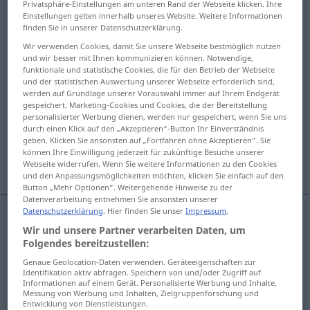
Privatsphäre-Einstellungen am unteren Rand der Webseite klicken. Ihre
Einstellungen gelten innerhalb unseres Website. Weitere Informationen
Übersicht aller Übersetzungen
finden Sie in unserer Datenschutzerklärung.
(Für mehr Details die Übersetzung anklicken/antippen)
Wir verwenden Cookies, damit Sie unsere Webseite bestmöglich nutzen
und wir besser mit Ihnen kommunizieren können. Notwendige,
funktionale und statistische Cookies, die für den Betrieb der Webseite
Entleerung
Erschöpfung, Ausbeutung
und der statistischen Auswertung unserer Webseite erforderlich sind,
werden auf Grundlage unserer Vorauswahl immer auf Ihrem Endgerät
gespeichert. Marketing-Cookies und Cookies, die der Bereitstellung
Flüssigkeitsentzug, Flüssigkeitsarmut,
personalisierter Werbung dienen, werden nur gespeichert, wenn Sie uns
Kräfteverfall
durch einen Klick auf den „Akzeptieren“-Button Ihr Einverständnis
geben. Klicken Sie ansonsten auf „Fortfahren ohne Akzeptieren“. Sie
können Ihre Einwilligung jederzeit für zukünftige Besuche unserer
Erschöpfungszustand
Webseite widerrufen. Wenn Sie weitere Informationen zu den Cookies
und den Anpassungsmöglichkeiten möchten, klicken Sie einfach auf den
Button „Mehr Optionen“. Weitergehende Hinweise zu der
Datenverarbeitung entnehmen Sie ansonsten unserer
Datenschutzerklärung
. Hier finden Sie unser
Impressum
.
Wir und unsere Partner verarbeiten Daten, um
Entleerung
f
depletion
emptying
Folgendes bereitzustellen:
Genaue Geolocation-Daten verwenden. Geräteeigenschaften zur
Identifikation aktiv abfragen. Speichern von und/oder Zugriff auf
Erschöpfung
f
depletion
of energy, supplies
etc
Informationen auf einem Gerät. Personalisierte Werbung und Inhalte,
Messung von Werbung und Inhalten, Zielgruppenforschung und
Entwicklung von Dienstleistungen.
FIG