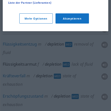
Liste der Partner (Lieferanten)
Ausbeutung
f
depletion
of energy, supplies
etc
Mehr Optionen
Akzeptieren
FIG
Flüssigkeitsentzug
m
depletion
removal of
MED
fluid
Flüssigkeitsarmut
f
depletion
lack of fluid
MED
Kräfteverfall
m
depletion
state of
MED
exhaustion
Erschöpfungszustand
m
depletion
state of
MED
exhaustion