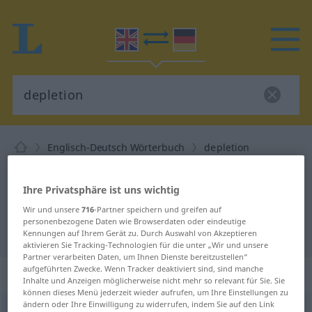
Englisch-Deutsch Wörterbuch
depletion
Englisch-Deutsch Übersetzung für
"depletion"
Ihre Privatsphäre ist uns wichtig
Wir und unsere
716
-Partner speichern und greifen auf
personenbezogene Daten wie Browserdaten oder eindeutige
"depletion" Deutsch Übersetzung
Kennungen auf Ihrem Gerät zu. Durch Auswahl von Akzeptieren
aktivieren Sie Tracking-Technologien für die unter „Wir und unsere
Partner verarbeiten Daten, um Ihnen Dienste bereitzustellen“
aufgeführten Zwecke. Wenn Tracker deaktiviert sind, sind manche
„depletion“
: noun
Inhalte und Anzeigen möglicherweise nicht mehr so relevant für Sie. Sie
können dieses Menü jederzeit wieder aufrufen, um Ihre Einstellungen zu
ändern oder Ihre Einwilligung zu widerrufen, indem Sie auf den Link
depletion
[-ʃən]
s