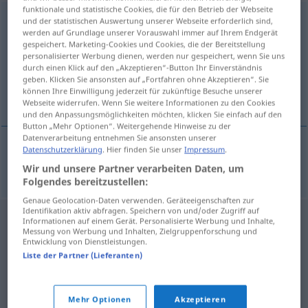
funktionale und statistische Cookies, die für den Betrieb der Webseite
Flüssigkeitsentzug
m
und der statistischen Auswertung unserer Webseite erforderlich sind,
werden auf Grundlage unserer Vorauswahl immer auf Ihrem Endgerät
gespeichert. Marketing-Cookies und Cookies, die der Bereitstellung
Übersicht aller Übersetzungen
personalisierter Werbung dienen, werden nur gespeichert, wenn Sie uns
(Für mehr Details die Übersetzung anklicken/antippen)
durch einen Klick auf den „Akzeptieren“-Button Ihr Einverständnis
geben. Klicken Sie ansonsten auf „Fortfahren ohne Akzeptieren“. Sie
können Ihre Einwilligung jederzeit für zukünftige Besuche unserer
fluid withdrawal
Webseite widerrufen. Wenn Sie weitere Informationen zu den Cookies
und den Anpassungsmöglichkeiten möchten, klicken Sie einfach auf den
Button „Mehr Optionen“. Weitergehende Hinweise zu der
Datenverarbeitung entnehmen Sie ansonsten unserer
Datenschutzerklärung
. Hier finden Sie unser
Impressum
.
fluid
withdrawal
Flüssigkeitsentzug
Wir und unsere Partner verarbeiten Daten, um
Folgendes bereitzustellen:
Genaue Geolocation-Daten verwenden. Geräteeigenschaften zur
Identifikation aktiv abfragen. Speichern von und/oder Zugriff auf
Informationen auf einem Gerät. Personalisierte Werbung und Inhalte,
Messung von Werbung und Inhalten, Zielgruppenforschung und
Entwicklung von Dienstleistungen.
Liste der Partner (Lieferanten)
Mehr Optionen
Akzeptieren