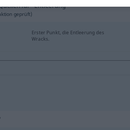
Quellen für "Entleerung"
ktion geprüft)
Erster Punkt, die Entleerung des
Wracks.
"