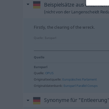
Beispielsätze aus externen 
(nicht von der Langenscheidt Reda
Firstly, the clearing of the wreck.
Quelle:
Europarl
Quelle
Europarl
Quelle:
OPUS
Originaltextquelle:
Europäisches Parlament
Originaldatenbank:
Europarl Parallel Corups
Synonyme für "Entleerung