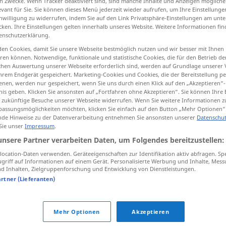
n Zwecke. Wenn Tracker deaktiviert sind, sind manche Inhalte und Anzeigen mögliche
evant für Sie. Sie können dieses Menü jederzeit wieder aufrufen, um Ihre Einstellung
inwilligung zu widerrufen, indem Sie auf den Link Privatsphäre-Einstellungen am unt
cken. Ihre Einstellungen gelten innerhalb unseres Website. Weitere Informationen fin
enschutzerklärung.
tippen)
en Cookies, damit Sie unsere Webseite bestmöglich nutzen und wir besser mit Ihnen
en können. Notwendige, funktionale und statistische Cookies, die für den Betrieb d
cuation, drainage
ischen Auswertung unserer Webseite erforderlich sind, werden auf Grundlage unserer
hrem Endgerät gespeichert. Marketing-Cookies und Cookies, die der Bereitstellung per
nen, werden nur gespeichert, wenn Sie uns durch einen Klick auf den „Akzeptieren“-
nis geben. Klicken Sie ansonsten auf „Fortfahren ohne Akzeptieren“. Sie können Ihre 
ür zukünftige Besuche unserer Webseite widerrufen. Wenn Sie weitere Informationen 
assungsmöglichkeiten möchten, klicken Sie einfach auf den Button „Mehr Optionen“
Entleerung
eines Tanks etc
de Hinweise zu der Datenverarbeitung entnehmen Sie ansonsten unserer
Datenschut
 Sie unser
Impressum
.
Entleerung
eines Ballons
unsere Partner verarbeiten Daten, um Folgendes bereitzustellen:
ocation-Daten verwenden. Geräteeigenschaften zur Identifikation aktiv abfragen. Sp
griff auf Informationen auf einem Gerät. Personalisierte Werbung und Inhalte, Mes
Entleerung
des Darms
MED
 Inhalten, Zielgruppenforschung und Entwicklung von Dienstleistungen.
artner (Lieferanten)
Entleerung
von Eiter
MED
Mehr Optionen
Akzeptieren