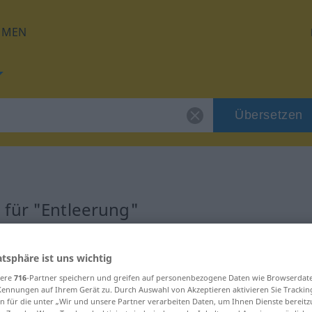
HMEN
Übersetzen
 für "Entleerung"
zung
atsphäre ist uns wichtig
sere
716
-Partner speichern und greifen auf personenbezogene Daten wie Browserdat
Kennungen auf Ihrem Gerät zu. Durch Auswahl von Akzeptieren aktivieren Sie Trackin
n für die unter „Wir und unsere Partner verarbeiten Daten, um Ihnen Dienste bereitz