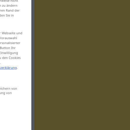
rweise nicht
en zu ändern
eren Rand der
den Sie in
er Webseite und
 Vorauswahl
sonalisierter
Button Ihr
Einwilligung
zu den Cookies
.
zerklärung
.
eichern von
sung von