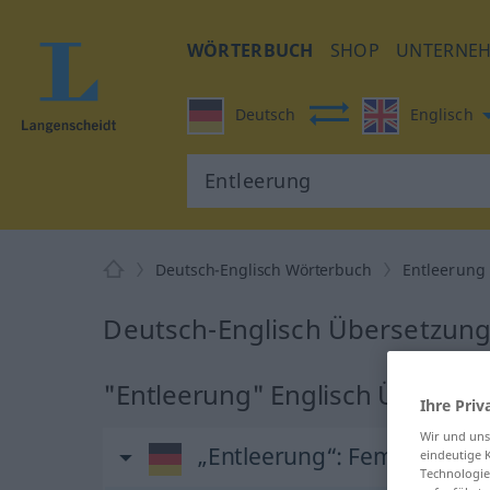
WÖRTERBUCH
SHOP
UNTERNE
Deutsch
Englisch
Deutsch-Englisch Wörterbuch
Entleerung
Deutsch-Englisch Übersetzung
"Entleerung" Englisch Überset
Ihre Priv
Wir und un
„Entleerung“
: Femininum
eindeutige 
Technologie