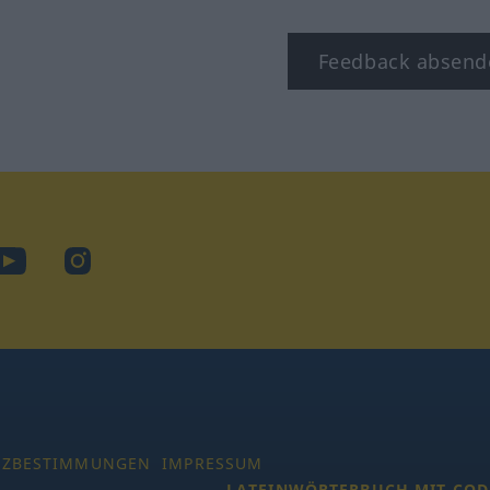
Feedback absend
ook
YouTube
Instagram
TZBESTIMMUNGEN
IMPRESSUM
LATEINWÖRTERBUCH MIT COD