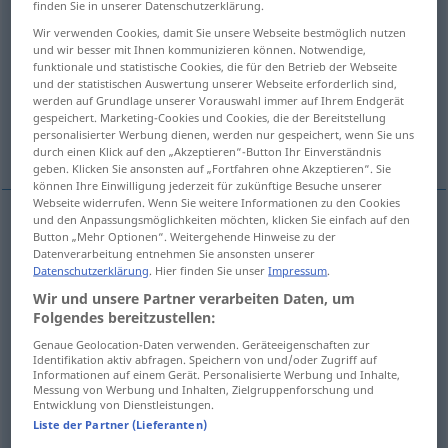
finden Sie in unserer Datenschutzerklärung.
hitzig, heftig, erregt
Wir verwenden Cookies, damit Sie unsere Webseite bestmöglich nutzen
und wir besser mit Ihnen kommunizieren können. Notwendige,
funktionale und statistische Cookies, die für den Betrieb der Webseite
und der statistischen Auswertung unserer Webseite erforderlich sind,
erhitzt, ärgerlich, gereizt, reizbar
werden auf Grundlage unserer Vorauswahl immer auf Ihrem Endgerät
gespeichert. Marketing-Cookies und Cookies, die der Bereitstellung
personalisierter Werbung dienen, werden nur gespeichert, wenn Sie uns
Weitere Übersetzungen...
durch einen Klick auf den „Akzeptieren“-Button Ihr Einverständnis
geben. Klicken Sie ansonsten auf „Fortfahren ohne Akzeptieren“. Sie
können Ihre Einwilligung jederzeit für zukünftige Besuche unserer
Webseite widerrufen. Wenn Sie weitere Informationen zu den Cookies
und den Anpassungsmöglichkeiten möchten, klicken Sie einfach auf den
Button „Mehr Optionen“. Weitergehende Hinweise zu der
(lau)warm
warm
Datenverarbeitung entnehmen Sie ansonsten unserer
Datenschutzerklärung
. Hier finden Sie unser
Impressum
.
Wir und unsere Partner verarbeiten Daten, um
Folgendes bereitzustellen:
erhitzt
,
heiß
,
glühend
,
gerötet
warm
warmed
Genaue Geolocation-Daten verwenden. Geräteeigenschaften zur
Identifikation aktiv abfragen. Speichern von und/oder Zugriff auf
Informationen auf einem Gerät. Personalisierte Werbung und Inhalte,
up, glowing
Messung von Werbung und Inhalten, Zielgruppenforschung und
Entwicklung von Dienstleistungen.
Liste der Partner (Lieferanten)