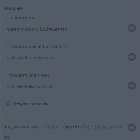
Beispiele
a.
warm up
warm
machen
, (auf)wärmen
to warm oneself at the
fire
sich am
Feuer
wärmen
to warm
one’s
feet
sich die Füße
wärmen
Beispiele anzeigen
an-,
vorwärmen
,
heizen
warm
plate, glass, room
etc