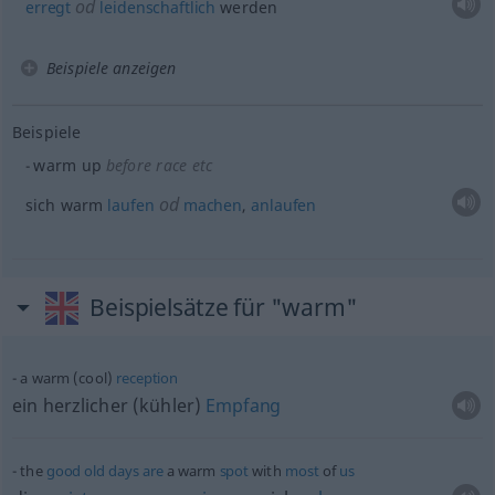
od
erregt
leidenschaftlich
werden
Beispiele anzeigen
Beispiele
warm up
before race
etc
od
sich warm
laufen
machen
,
anlaufen
Beispielsätze für "warm"
a warm (cool)
reception
ein herzlicher (kühler)
Empfang
the
good
old
days
are
a warm
spot
with
most
of
us