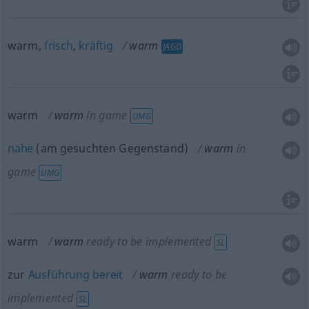
warm,
frisch
,
kräftig
warm
JAGD
warm
warm
in game
UMG
nahe
(am gesuchten Gegenstand)
warm
in
game
UMG
warm
warm
ready to be implemented
SL
zur
Ausführung
bereit
warm
ready to be
implemented
SL