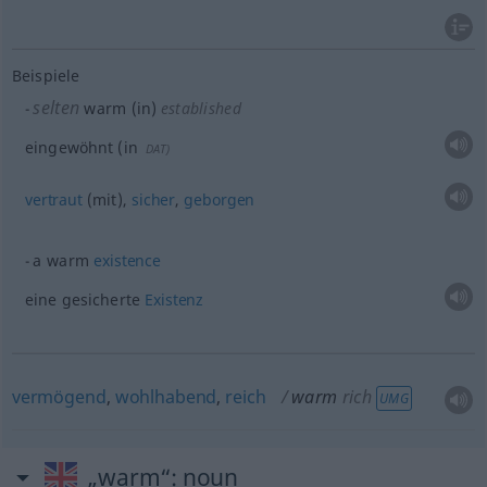
Beispiele
selten
warm (in)
established
eingewöhnt (in
DAT
)
vertraut
(mit),
sicher
,
geborgen
a warm
existence
eine gesicherte
Existenz
vermögend
,
wohlhabend
,
reich
warm
rich
UMG
„warm“
: noun