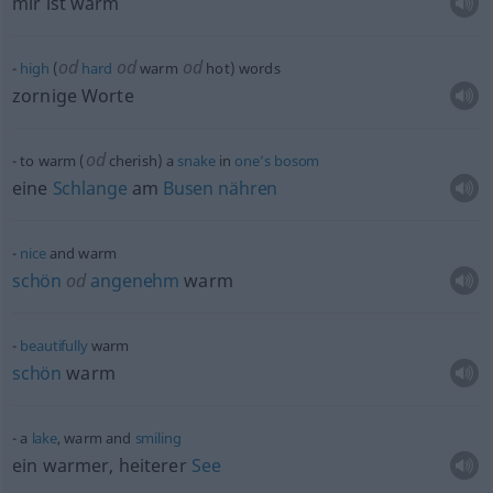
mir ist warm
od
od
od
high
(
hard
warm
hot) words
zornige Worte
od
to warm (
cherish) a
snake
in
one’s
bosom
eine
Schlange
am
Busen
nähren
nice
and warm
schön
od
angenehm
warm
beautifully
warm
schön
warm
a
lake
, warm and
smiling
ein warmer, heiterer
See