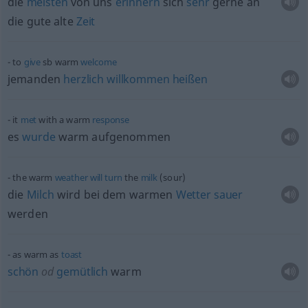
die
meisten
von uns
erinnern
sich
sehr
gerne an
die gute alte
Zeit
to
give
sb
warm
welcome
jemanden
herzlich
willkommen
heißen
it
met
with a warm
response
es
wurde
warm aufgenommen
the warm
weather
will
turn
the
milk
(sour)
die
Milch
wird bei dem warmen
Wetter
sauer
werden
as warm as
toast
schön
od
gemütlich
warm