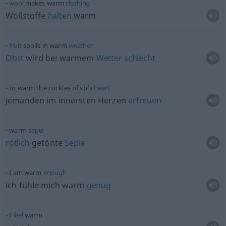
wool
makes warm
clothing
Wollstoffe
halten
warm
fruit
spoils in warm
weather
Obst
wird bei warmem
Wetter
schlecht
to warm the cockles of sb’s
heart
jemanden im innersten Herzen
erfreuen
warm
sepia
rötlich
getönte
Sepia
I am warm
enough
ich fühle mich warm
genug
I
feel
warm