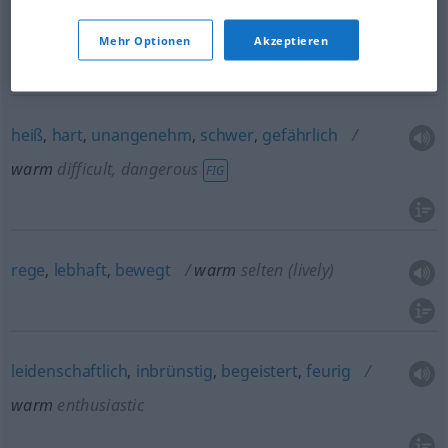
freundlich
, warm,
herzlich
,
innig
warm
friendly
Mehr Optionen
Akzeptieren
heiß
,
hart
,
unangenehm
,
schwer
,
gefährlich
warm
difficult, dangerous
FIG
rege
,
lebhaft
,
bewegt
warm
selten
(lively)
leidenschaftlich
,
inbrünstig
,
begeistert
,
feurig
warm
enthusiastic