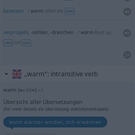
besetzen
warm
chair
etc
UMG
verprügeln
, -sohlen
, -dreschen
warm
beat up
od
UMG
DIAL
„warm“
: intransitive verb
warm
[wɔː(r)m]
v/i
Übersicht aller Übersetzungen
(Für mehr Details die Übersetzung anklicken/antippen)
warm wärmer werden, sich erwärmen