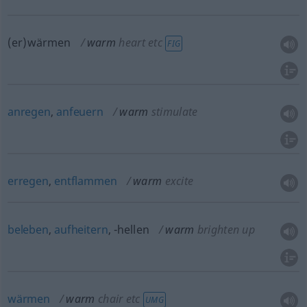
(er)wärmen
warm
heart
etc
FIG
anregen
,
anfeuern
warm
stimulate
erregen
,
entflammen
warm
excite
beleben
,
aufheitern
, -hellen
warm
brighten up
wärmen
warm
chair
etc
UMG