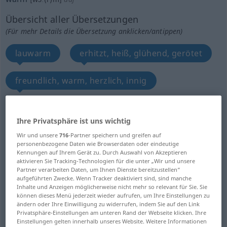
Übersicht aller Übersetzungen
(Für mehr Details die Übersetzung anklicken/antippen)
lauwarm
erhitzt, heiß, glühend, gerötet
freundlich, warm, herzlich, innig
heiß, hart, unangenehm, schwer, gefährlich
Ihre Privatsphäre ist uns wichtig
rege, lebhaft, bewegt
Wir und unsere
716
-Partner speichern und greifen auf
personenbezogene Daten wie Browserdaten oder eindeutige
Kennungen auf Ihrem Gerät zu. Durch Auswahl von Akzeptieren
aktivieren Sie Tracking-Technologien für die unter „Wir und unsere
leidenschaftlich, inbrünstig, begeistert, feurig
Partner verarbeiten Daten, um Ihnen Dienste bereitzustellen“
aufgeführten Zwecke. Wenn Tracker deaktiviert sind, sind manche
Inhalte und Anzeigen möglicherweise nicht mehr so relevant für Sie. Sie
heiß, leidenschaftlich, sinnlich
können dieses Menü jederzeit wieder aufrufen, um Ihre Einstellungen zu
ändern oder Ihre Einwilligung zu widerrufen, indem Sie auf den Link
Privatsphäre-Einstellungen am unteren Rand der Webseite klicken. Ihre
schlüpfrig, unanständig
Einstellungen gelten innerhalb unseres Website. Weitere Informationen