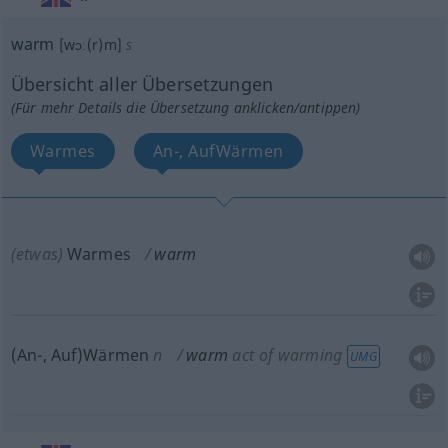
warm
[wɔː(r)m]
s
Übersicht aller Übersetzungen
(Für mehr Details die Übersetzung anklicken/antippen)
Warmes
An-, AufWärmen
(etwas)
Warmes
warm
(An-, Auf)Wärmen
n
warm
act of warming
UMG