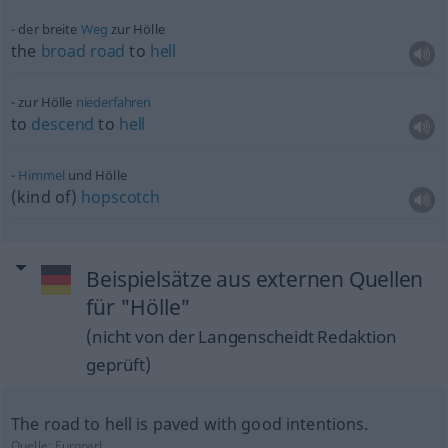
der breite
Weg
zur Hölle
the
broad
road
to
hell
zur Hölle
niederfahren
to
descend
to
hell
Himmel
und Hölle
(kind of)
hopscotch
Beispielsätze aus externen Quellen
für "Hölle"
(nicht von der Langenscheidt Redaktion
geprüft)
The road to hell is paved with good intentions.
Quelle:
Europarl