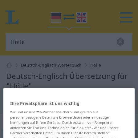
Deutsch-Englisch Wörterbuch
Hölle
Deutsch-Englisch Übersetzung für
"Hölle"
"Hölle" Englisch Übersetzung
Ihre Privatsphäre ist uns wichtig
Wir und unsere
716
-Partner speichern und greifen auf
personenbezogene Daten wie Browserdaten oder eindeutige
„Hölle“
: Femininum
Kennungen auf Ihrem Gerät zu. Durch Auswahl von Akzeptieren
aktivieren Sie Tracking-Technologien für die unter „Wir und unsere
Partner verarbeiten Daten, um Ihnen Dienste bereitzustellen“
Hölle
[ˈhœlə]
f
<
Hölle
;
selten
Höllen
>
aufgeführten Zwecke. Wenn Tracker deaktiviert sind, sind manche