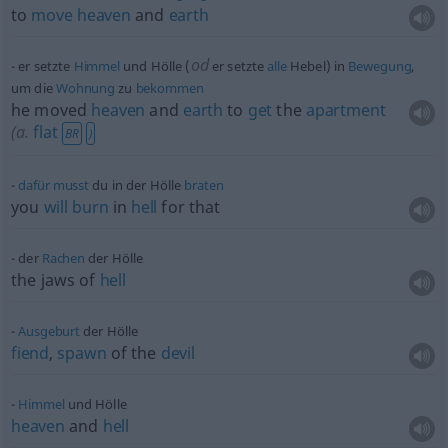
to
move
heaven
and
earth
od
er setzte
Himmel
und Hölle (
er setzte
alle
Hebel) in
Bewegung
,
um die
Wohnung
zu
bekommen
he moved
heaven
and
earth
to
get
the
apartment
(
a.
flat
BR
)
dafür
musst
du in der Hölle
braten
you
will
burn
in
hell
for that
der
Rachen
der Hölle
the jaws of
hell
Ausgeburt
der Hölle
fiend
,
spawn
of the
devil
Himmel
und Hölle
heaven
and
hell