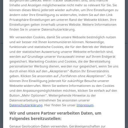
Inhalte und Anzeigen möglicherweise nicht mehr so relevant für Sie. Sie
Übersicht aller Übersetzungen
können dieses Menü jederzeit wieder aufrufen, um Ihre Einstellungen zu
ändern oder Ihre Einwilligung zu widerrufen, indem Sie auf den Link
(Für mehr Details die Übersetzung anklicken/antippen)
Privatsphäre-Einstellungen am unteren Rand der Webseite klicken. Ihre
Einstellungen gelten innerhalb unseres Website. Weitere Informationen
hell, inferno, hades
finden Sie in unserer Datenschutzerklärung.
Wir verwenden Cookies, damit Sie unsere Webseite bestmöglich nutzen
und wir besser mit Ihnen kommunizieren können. Notwendige,
funktionale und statistische Cookies, die für den Betrieb der Webseite
und der statistischen Auswertung unserer Webseite erforderlich sind,
werden auf Grundlage unserer Vorauswahl immer auf Ihrem Endgerät
hell
Hölle
gespeichert. Marketing-Cookies und Cookies, die der Bereitstellung
personalisierter Werbung dienen, werden nur gespeichert, wenn Sie uns
durch einen Klick auf den „Akzeptieren“-Button Ihr Einverständnis
inferno
Hölle
geben. Klicken Sie ansonsten auf „Fortfahren ohne Akzeptieren“. Sie
können Ihre Einwilligung jederzeit für zukünftige Besuche unserer
Webseite widerrufen. Wenn Sie weitere Informationen zu den Cookies
hades
Hölle
und den Anpassungsmöglichkeiten möchten, klicken Sie einfach auf den
Button „Mehr Optionen“. Weitergehende Hinweise zu der
Himmel
Hölle → siehe „
“
Datenverarbeitung entnehmen Sie ansonsten unserer
Datenschutzerklärung
. Hier finden Sie unser
Impressum
.
Wir und unsere Partner verarbeiten Daten, um
Folgendes bereitzustellen:
Genaue Geolocation-Daten verwenden. Geräteeigenschaften zur