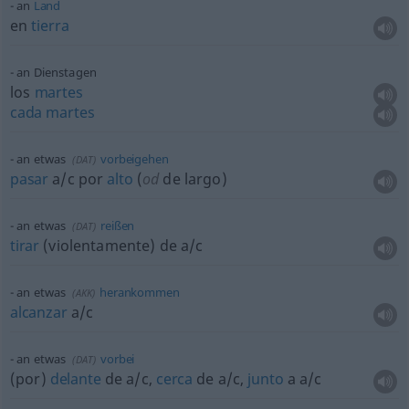
an
Land
en
tierra
an Dienstagen
los
martes
cada
martes
an
etwas
vorbeigehen
(
DAT
)
pasar
a/c
por
alto
(
od
de largo)
an
etwas
reißen
(
DAT
)
tirar
(violentamente) de
a/c
an
etwas
herankommen
(
AKK
)
alcanzar
a/c
an
etwas
vorbei
(
DAT
)
(por)
delante
de
a/c
,
cerca
de
a/c
,
junto
a
a/c