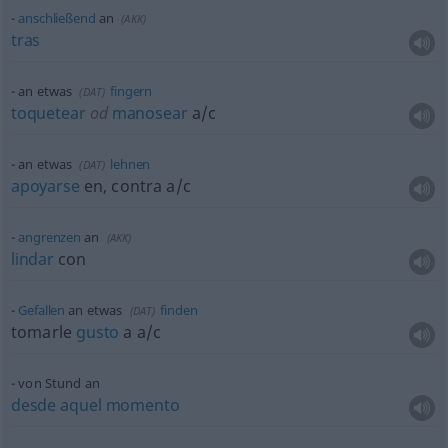
anschließend
an
(
AKK
)
tras
an
etwas
fingern
(
DAT
)
toquetear
od
manosear
a/c
an
etwas
lehnen
(
DAT
)
apoyarse
en, contra
a/c
angrenzen
an
(
AKK
)
lindar
con
Gefallen
an
etwas
finden
(
DAT
)
tomarle
gusto
a
a/c
von Stund an
desde
aquel
momento