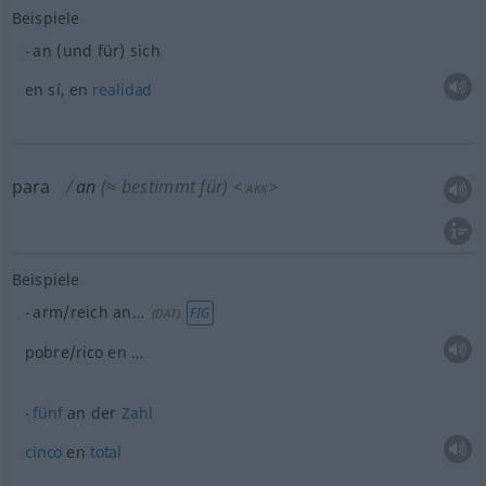
Beispiele
an (und für) sich
en sí, en
realidad
para
an
(≈ bestimmt für)
<
>
AKK
Beispiele
arm/reich an…
FIG
(
DAT
)
pobre/rico en …
fünf
an der
Zahl
cinco
en
total