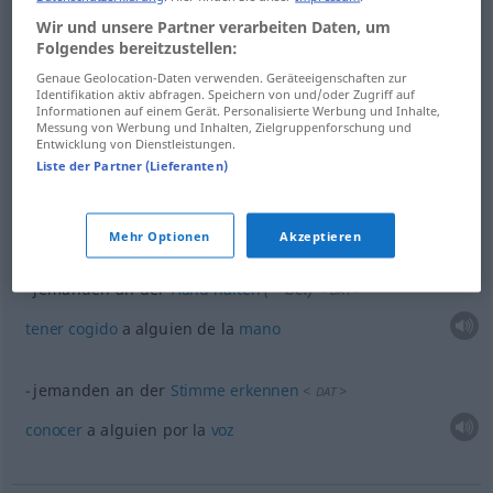
Beispiele
Wir und unsere Partner verarbeiten Daten, um
Frankfurt
am
Main
in Ortsnamen
Folgendes bereitzustellen:
Francfort del
Meno
Genaue Geolocation-Daten verwenden. Geräteeigenschaften zur
Identifikation aktiv abfragen. Speichern von und/oder Zugriff auf
Informationen auf einem Gerät. Personalisierte Werbung und Inhalte,
Messung von Werbung und Inhalten, Zielgruppenforschung und
an der Spree
Entwicklung von Dienstleistungen.
Liste der Partner (Lieferanten)
a orillas del Spree
Mehr Optionen
Akzeptieren
Beispiele
(≈ bei)
jemanden an der
Hand
halten
<
>
DAT
tener
cogido
a
alguien
de la
mano
jemanden an der
Stimme
erkennen
<
>
DAT
conocer
a
alguien
por la
voz