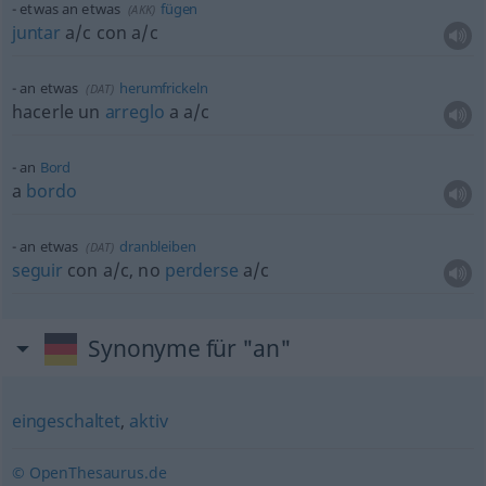
etwas
an
etwas
fügen
(
AKK
)
juntar
a/c
con
a/c
an
etwas
herumfrickeln
(
DAT
)
hacerle un
arreglo
a
a/c
an
Bord
a
bordo
an
etwas
dranbleiben
(
DAT
)
seguir
con
a/c
, no
perderse
a/c
Synonyme für "an"
eingeschaltet
,
aktiv
© OpenThesaurus.de