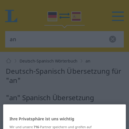
Deutsch-Spanisch Wörterbuch
an
Deutsch-Spanisch Übersetzung für
"an"
"an" Spanisch Übersetzung
„an“
: Präposition, Verhältniswort
Ihre Privatsphäre ist uns wichtig
Wir und unsere
716
-Partner speichern und greifen auf
an
[an]
präp