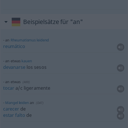
Beispielsätze für "an"
an
Rheumatismus
leidend
reumático
an
etwas
kauen
devanarse
los sesos
an
etwas
(
AKK
)
tocar
a/c
ligeramente
Mangel
leiden
an
(
DAT
)
carecer
de
estar
falto
de