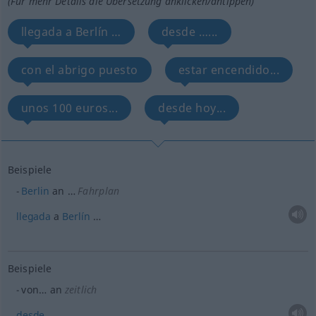
(Für mehr Details die Übersetzung anklicken/antippen)
llegada a Berlín …
desde …...
con el abrigo puesto
estar encendido...
unos 100 euros...
desde hoy...
Beispiele
Berlin
an …
Fahrplan
llegada
a
Berlín
…
Beispiele
von… an
zeitlich
desde
…