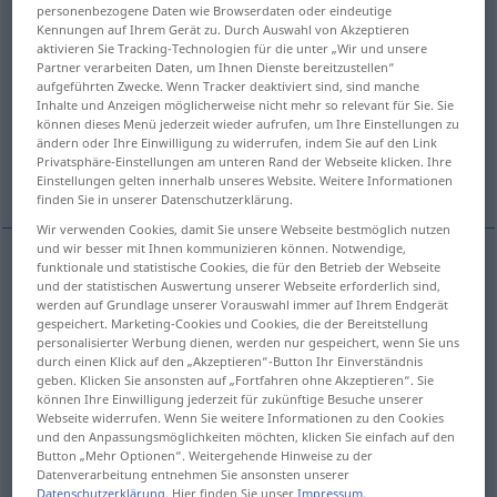
personenbezogene Daten wie Browserdaten oder eindeutige
Kennungen auf Ihrem Gerät zu. Durch Auswahl von Akzeptieren
Übersicht aller Übersetzungen
aktivieren Sie Tracking-Technologien für die unter „Wir und unsere
(Für mehr Details die Übersetzung anklicken/antippen)
Partner verarbeiten Daten, um Ihnen Dienste bereitzustellen“
aufgeführten Zwecke. Wenn Tracker deaktiviert sind, sind manche
Inhalte und Anzeigen möglicherweise nicht mehr so relevant für Sie. Sie
a, en, contra
en
para
können dieses Menü jederzeit wieder aufrufen, um Ihre Einstellungen zu
ändern oder Ihre Einwilligung zu widerrufen, indem Sie auf den Link
Privatsphäre-Einstellungen am unteren Rand der Webseite klicken. Ihre
Weitere Beispiele...
Einstellungen gelten innerhalb unseres Website. Weitere Informationen
finden Sie in unserer Datenschutzerklärung.
Wir verwenden Cookies, damit Sie unsere Webseite bestmöglich nutzen
und wir besser mit Ihnen kommunizieren können. Notwendige,
funktionale und statistische Cookies, die für den Betrieb der Webseite
und der statistischen Auswertung unserer Webseite erforderlich sind,
a, en, contra
an
LAGE:
RICHTUNG:
<
;
>
DAT
AKK
werden auf Grundlage unserer Vorauswahl immer auf Ihrem Endgerät
gespeichert. Marketing-Cookies und Cookies, die der Bereitstellung
personalisierter Werbung dienen, werden nur gespeichert, wenn Sie uns
durch einen Klick auf den „Akzeptieren“-Button Ihr Einverständnis
geben. Klicken Sie ansonsten auf „Fortfahren ohne Akzeptieren“. Sie
können Ihre Einwilligung jederzeit für zukünftige Besuche unserer
en
an
zeitlich
<
>
DAT
Webseite widerrufen. Wenn Sie weitere Informationen zu den Cookies
und den Anpassungsmöglichkeiten möchten, klicken Sie einfach auf den
Button „Mehr Optionen“. Weitergehende Hinweise zu der
Datenverarbeitung entnehmen Sie ansonsten unserer
Datenschutzerklärung
. Hier finden Sie unser
Impressum
.