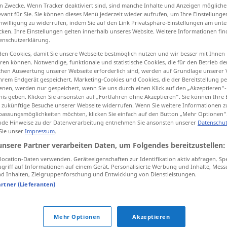
n Zwecke. Wenn Tracker deaktiviert sind, sind manche Inhalte und Anzeigen mögliche
evant für Sie. Sie können dieses Menü jederzeit wieder aufrufen, um Ihre Einstellung
inwilligung zu widerrufen, indem Sie auf den Link Privatsphäre-Einstellungen am unt
cken. Ihre Einstellungen gelten innerhalb unseres Website. Weitere Informationen fin
enschutzerklärung.
tippen)
en Cookies, damit Sie unsere Webseite bestmöglich nutzen und wir besser mit Ihnen
en können. Notwendige, funktionale und statistische Cookies, die für den Betrieb d
ischen Auswertung unserer Webseite erforderlich sind, werden auf Grundlage unserer
hrem Endgerät gespeichert. Marketing-Cookies und Cookies, die der Bereitstellung per
nen, werden nur gespeichert, wenn Sie uns durch einen Klick auf den „Akzeptieren“-
nis geben. Klicken Sie ansonsten auf „Fortfahren ohne Akzeptieren“. Sie können Ihre 
ür zukünftige Besuche unserer Webseite widerrufen. Wenn Sie weitere Informationen 
adelante
assungsmöglichkeiten möchten, klicken Sie einfach auf den Button „Mehr Optionen“
de Hinweise zu der Datenverarbeitung entnehmen Sie ansonsten unserer
Datenschut
 Sie unser
Impressum
.
unsere Partner verarbeiten Daten, um Folgendes bereitzustellen:
¡adelante!
ocation-Daten verwenden. Geräteeigenschaften zur Identifikation aktiv abfragen. Sp
griff auf Informationen auf einem Gerät. Personalisierte Werbung und Inhalte, Mes
¡adelante!
 Inhalten, Zielgruppenforschung und Entwicklung von Dienstleistungen.
artner (Lieferanten)
¡adelante!
en la oficina,
etc
Mehr Optionen
Akzeptieren