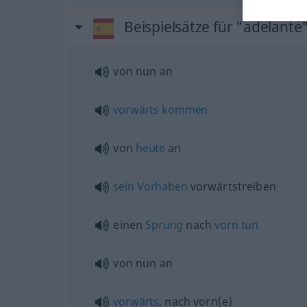
Beispielsätze für "adelante
von nun an
vorwärts
kommen
von
heute
an
sein
Vorhaben
vorwärtstreiben
einen
Sprung
nach
vorn
tun
von nun an
vorwärts
, nach vorn(e)