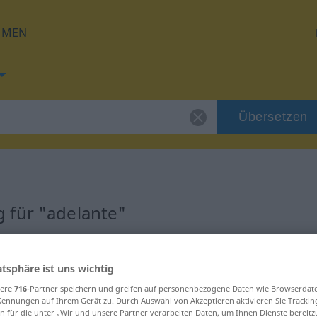
HMEN
Übersetzen
 für "adelante"
ng
atsphäre ist uns wichtig
sere
716
-Partner speichern und greifen auf personenbezogene Daten wie Browserdat
Kennungen auf Ihrem Gerät zu. Durch Auswahl von Akzeptieren aktivieren Sie Trackin
n für die unter „Wir und unsere Partner verarbeiten Daten, um Ihnen Dienste bereitz