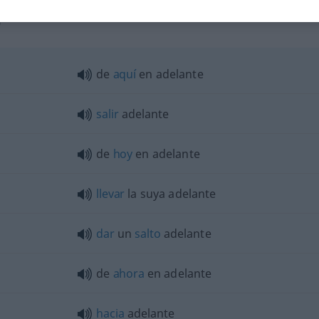
"
de
aquí
en adelante
salir
adelante
de
hoy
en adelante
llevar
la suya adelante
dar
un
salto
adelante
de
ahora
en adelante
hacia
adelante