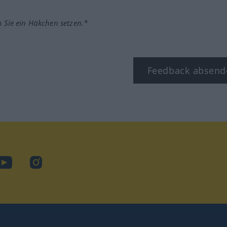
m Sie ein Häkchen setzen.*
Feedback absend
ook
YouTube
Instagram