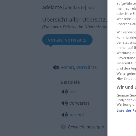
aufgeführte
adelante
[aðeˈlante]
adv
mehr so rel
oder Ihre E
Übersicht aller Übersetzungen
Webseite kli
unserer Dat
(Für mehr Details die Übersetzung anklicken/an
Wir verwend
kommunizier
voran, vorwärts
der statist
immer auf I
Werbung die
Einverständ
jederzeit f
voran
,
vorwärts
und den Anp
Weitergehen
Hier finden
Beispiele
Wir und 
los!
Genaue Geol
und/oder Zu
vorwärts!
Werbung und
Liste der P
herein!
Beispiele anzeigen