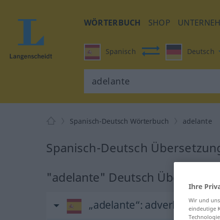
WÖRTERBUCH
SHOP
UNTERNE
Spanisch
Deutsch
Spanisch-Deutsch Wörterbuch
adelante
Spanisch-Deutsch Übersetzung
"adelante" Deutsch Übersetzu
Ihre Priv
Wir und un
„adelante“
: adverbio
eindeutige 
Technologie