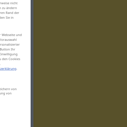
rweise nicht
en zu ändern
eren Rand der
den Sie in
er Webseite und
 Vorauswahl
sonalisierter
Button Ihr
Einwilligung
zu den Cookies
.
zerklärung
.
eichern von
sung von