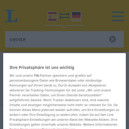
Spanisch-Deutsch Wörterbuch
veinte
Ihre Privatsphäre ist uns wichtig
Spanisch-Deutsch Übersetzung für
Wir und unsere
716
-Partner speichern und greifen auf
"veinte"
personenbezogene Daten wie Browserdaten oder eindeutige
Kennungen auf Ihrem Gerät zu. Durch Auswahl von Akzeptieren
aktivieren Sie Tracking-Technologien für die unter „Wir und unsere
"veinte" Deutsch Übersetzung
Partner verarbeiten Daten, um Ihnen Dienste bereitzustellen“
aufgeführten Zwecke. Wenn Tracker deaktiviert sind, sind manche
Inhalte und Anzeigen möglicherweise nicht mehr so relevant für Sie. Sie
können dieses Menü jederzeit wieder aufrufen, um Ihre Einstellungen zu
„veinte“
: numeral
ändern oder Ihre Einwilligung zu widerrufen, indem Sie auf den Link
Privatsphäre-Einstellungen am unteren Rand der Webseite klicken. Ihre
Einstellungen gelten innerhalb unseres Website. Weitere Informationen
veinte
[ˈbɛĭnte]
num