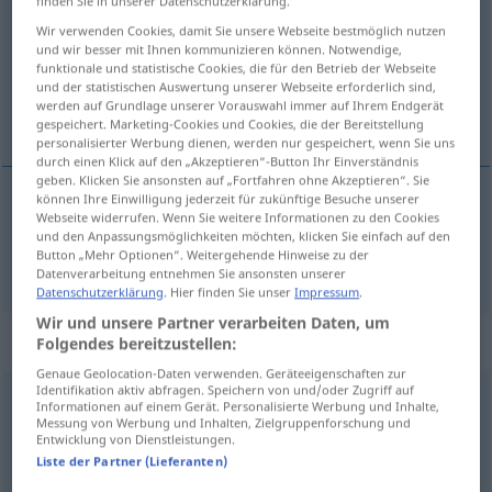
finden Sie in unserer Datenschutzerklärung.
Wir verwenden Cookies, damit Sie unsere Webseite bestmöglich nutzen
Übersicht aller Übersetzungen
und wir besser mit Ihnen kommunizieren können. Notwendige,
(Für mehr Details die Übersetzung anklicken/antippen)
funktionale und statistische Cookies, die für den Betrieb der Webseite
und der statistischen Auswertung unserer Webseite erforderlich sind,
werden auf Grundlage unserer Vorauswahl immer auf Ihrem Endgerät
zwanzig
gespeichert. Marketing-Cookies und Cookies, die der Bereitstellung
personalisierter Werbung dienen, werden nur gespeichert, wenn Sie uns
durch einen Klick auf den „Akzeptieren“-Button Ihr Einverständnis
geben. Klicken Sie ansonsten auf „Fortfahren ohne Akzeptieren“. Sie
können Ihre Einwilligung jederzeit für zukünftige Besuche unserer
Webseite widerrufen. Wenn Sie weitere Informationen zu den Cookies
zwanzig
veinte
und den Anpassungsmöglichkeiten möchten, klicken Sie einfach auf den
Button „Mehr Optionen“. Weitergehende Hinweise zu der
Datenverarbeitung entnehmen Sie ansonsten unserer
Datenschutzerklärung
. Hier finden Sie unser
Impressum
.
Wir und unsere Partner verarbeiten Daten, um
Beispielsätze für "veinte"
Folgendes bereitzustellen:
Genaue Geolocation-Daten verwenden. Geräteeigenschaften zur
Identifikation aktiv abfragen. Speichern von und/oder Zugriff auf
Informationen auf einem Gerät. Personalisierte Werbung und Inhalte,
hoy
hago veinte años
Messung von Werbung und Inhalten, Zielgruppenforschung und
heute
werde ich
zwanzig
(Jahre)
Entwicklung von Dienstleistungen.
Liste der Partner (Lieferanten)