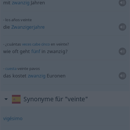
mit
zwanzig
Jahren
los años veinte
die
Zwanzigerjahre
¿cuántas
veces
cabe
cinco
en veinte?
wie
oft
geht
fünf
in zwanzig?
cuesta
veinte pavos
das kostet
zwanzig
Euronen
Synonyme für "veinte"
vigésimo