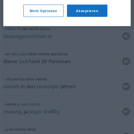
ciento
veinte
hundertzwanzig
Mehr Optionen
Akzeptieren
m
billete
de veinte euros
Zwanzigeuroschein
m
en
esta
sala
caben veinte personas
dieser
Saal
fasst 20 Personen
allá
por los años veinte
damals
in den
zwanziger
Jahren
veinte y
aun
treinta
zwanzig
, ja
sogar
dreißig
a los veinte años