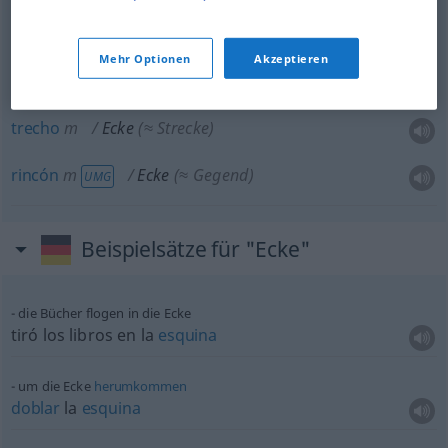
córner
m
Ecke
SPORT
Mehr Optionen
Akzeptieren
pico
m
Ecke
(≈ Stückchen)
UMG
trecho
m
Ecke
(≈ Strecke)
rincón
m
Ecke
(≈ Gegend)
UMG
Beispielsätze für "Ecke"
die Bücher flogen in die Ecke
tiró los libros en la
esquina
um die Ecke
herumkommen
doblar
la
esquina