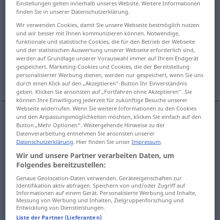
Einstellungen gelten innerhalb unseres Website. Weitere Informationen
finden Sie in unserer Datenschutzerklärung.
Übersicht aller Übersetzungen
Wir verwenden Cookies, damit Sie unsere Webseite bestmöglich nutzen
(Für mehr Details die Übersetzung anklicken/antippen)
und wir besser mit Ihnen kommunizieren können. Notwendige,
funktionale und statistische Cookies, die für den Betrieb der Webseite
und der statistischen Auswertung unserer Webseite erforderlich sind,
rincón, esquina
esquina, córner
werden auf Grundlage unserer Vorauswahl immer auf Ihrem Endgerät
gespeichert. Marketing-Cookies und Cookies, die der Bereitstellung
personalisierter Werbung dienen, werden nur gespeichert, wenn Sie uns
pico, trecho, rincón
durch einen Klick auf den „Akzeptieren“-Button Ihr Einverständnis
geben. Klicken Sie ansonsten auf „Fortfahren ohne Akzeptieren“. Sie
können Ihre Einwilligung jederzeit für zukünftige Besuche unserer
Webseite widerrufen. Wenn Sie weitere Informationen zu den Cookies
und den Anpassungsmöglichkeiten möchten, klicken Sie einfach auf den
Button „Mehr Optionen“. Weitergehende Hinweise zu der
rincón
m
Ecke
innen
Datenverarbeitung entnehmen Sie ansonsten unserer
Datenschutzerklärung
. Hier finden Sie unser
Impressum
.
esquina
f
Ecke
außen
(≈ Kante, Straßenecke)
Wir und unsere Partner verarbeiten Daten, um
Folgendes bereitzustellen:
Genaue Geolocation-Daten verwenden. Geräteeigenschaften zur
Identifikation aktiv abfragen. Speichern von und/oder Zugriff auf
Informationen auf einem Gerät. Personalisierte Werbung und Inhalte,
esquina
f
Ecke
Messung von Werbung und Inhalten, Zielgruppenforschung und
SPORT
Entwicklung von Dienstleistungen.
Liste der Partner (Lieferanten)