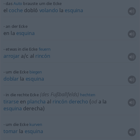
das
Auto
brauste um die Ecke
el
coche
dobló
volando
la
esquina
an der Ecke
en la
esquina
etwas
in die Ecke
feuern
arrojar
a/c
al
rincón
um die Ecke
biegen
doblar
la
esquina
(des Fußballfelds)
in die rechte Ecke
hechten
tirarse
en
plancha
al
rincón
derecho
(
od
a la
esquina
derecha)
um die Ecke
kurven
tomar
la
esquina