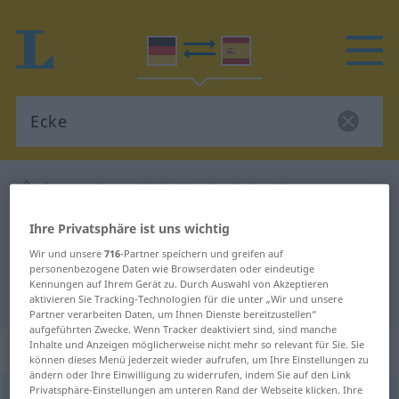
Deutsch-Spanisch Wörterbuch
Ecke
Deutsch-Spanisch Übersetzung für
Ihre Privatsphäre ist uns wichtig
"Ecke"
Wir und unsere
716
-Partner speichern und greifen auf
personenbezogene Daten wie Browserdaten oder eindeutige
Kennungen auf Ihrem Gerät zu. Durch Auswahl von Akzeptieren
"Ecke" Spanisch Übersetzung
aktivieren Sie Tracking-Technologien für die unter „Wir und unsere
Partner verarbeiten Daten, um Ihnen Dienste bereitzustellen“
aufgeführten Zwecke. Wenn Tracker deaktiviert sind, sind manche
Inhalte und Anzeigen möglicherweise nicht mehr so relevant für Sie. Sie
„Ecke“
: Femininum
können dieses Menü jederzeit wieder aufrufen, um Ihre Einstellungen zu
ändern oder Ihre Einwilligung zu widerrufen, indem Sie auf den Link
Privatsphäre-Einstellungen am unteren Rand der Webseite klicken. Ihre
Ecke
[ˈɛkə]
f
<
Ecke
;
Ecken
>