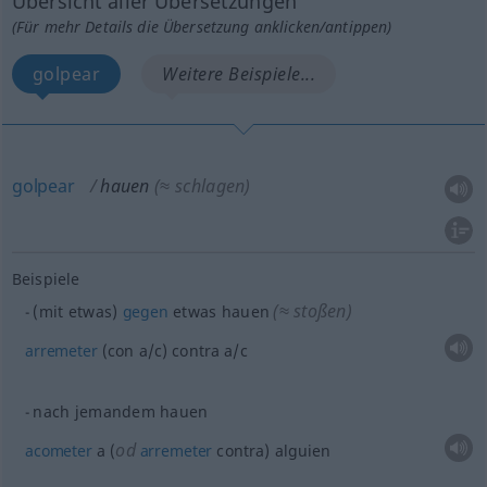
Übersicht aller Übersetzungen
(Für mehr Details die Übersetzung anklicken/antippen)
golpear
Weitere Beispiele...
golpear
hauen
(≈ schlagen)
Beispiele
(≈ stoßen)
(mit
etwas
)
gegen
etwas
hauen
arremeter
(con
a/c
) contra
a/c
nach jemandem hauen
od
acometer
a (
arremeter
contra)
alguien