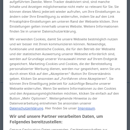
aufgeführten Zwecke. Wenn Tracker deaktiviert sind, sind manche
gehaut
>
Inhalte und Anzeigen möglicherweise nicht mehr so relevant für Sie. Sie
können dieses Menü jederzeit wieder aufrufen, um Ihre Einstellungen zu
ändern oder Ihre Einwilligung zu widerrufen, indem Sie auf den Link
Übersicht aller Übersetzungen
Privatsphäre-Einstellungen am unteren Rand der Webseite klicken. Ihre
(Für mehr Details die Übersetzung anklicken/antippen)
Einstellungen gelten innerhalb unseres Website. Weitere Informationen
finden Sie in unserer Datenschutzerklärung.
golpear, batir, pegar, golpear
Wir verwenden Cookies, damit Sie unsere Webseite bestmöglich nutzen
und wir besser mit Ihnen kommunizieren können. Notwendige,
funktionale und statistische Cookies, die für den Betrieb der Webseite
cortar, talar
pegar, golpear
und der statistischen Auswertung unserer Webseite erforderlich sind,
werden auf Grundlage unserer Vorauswahl immer auf Ihrem Endgerät
gespeichert. Marketing-Cookies und Cookies, die der Bereitstellung
Weitere Beispiele...
personalisierter Werbung dienen, werden nur gespeichert, wenn Sie uns
durch einen Klick auf den „Akzeptieren“-Button Ihr Einverständnis
geben. Klicken Sie ansonsten auf „Fortfahren ohne Akzeptieren“. Sie
können Ihre Einwilligung jederzeit für zukünftige Besuche unserer
Webseite widerrufen. Wenn Sie weitere Informationen zu den Cookies
und den Anpassungsmöglichkeiten möchten, klicken Sie einfach auf den
golpear
hauen
schlagen
Button „Mehr Optionen“. Weitergehende Hinweise zu der
Datenverarbeitung entnehmen Sie ansonsten unserer
Datenschutzerklärung
. Hier finden Sie unser
Impressum
.
batir
hauen
Wir und unsere Partner verarbeiten Daten, um
Folgendes bereitzustellen:
pegar
,
golpear
hauen
prügeln
Genaue Geolocation-Daten verwenden. Geräteeigenschaften zur