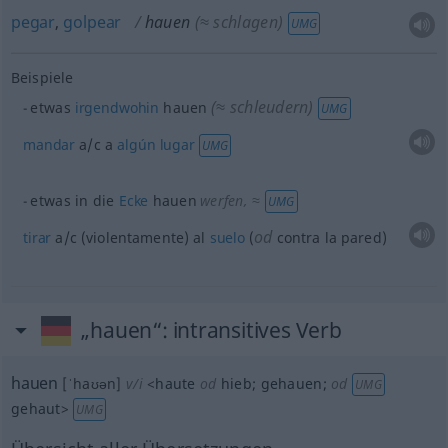
pegar
,
golpear
hauen
(≈ schlagen)
UMG
Beispiele
(≈ schleudern)
etwas
irgendwohin
hauen
UMG
mandar
a/c
a
algún
lugar
UMG
etwas
in die
Ecke
hauen
werfen
, ≈
UMG
od
tirar
a/c
(violentamente) al
suelo
(
contra la pared)
„hauen“
: intransitives Verb
hauen
[ˈhaʊən]
v/i
<
haute
od
hieb
;
gehauen
;
od
UMG
gehaut
>
UMG