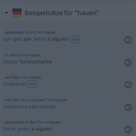
Beispielsätze für "hauen"
jemanden
übers
Ohr
hauen
dar
gato
por
liebre
a
alguien
UMG
in die
Tasten
hauen
teclear
furiosamente
auf den
Putz
hauen
chulearse
UMG
mit der
Faust
auf den
Tisch
hauen
imponerse
con
energía
jemanden in die
Pfanne
hauen
hacer
polvo
a
alguien