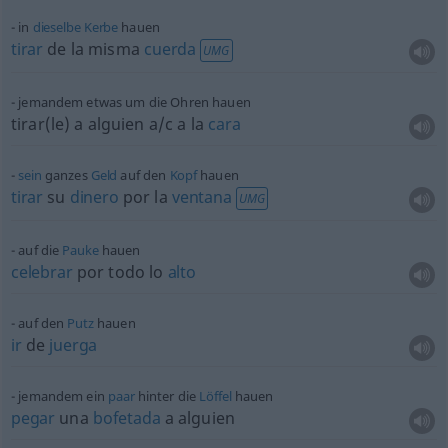
in
dieselbe
Kerbe
hauen
tirar
de la misma
cuerda
UMG
jemandem
etwas
um die Ohren hauen
tirar(le) a
alguien
a/c
a la
cara
sein
ganzes
Geld
auf den
Kopf
hauen
tirar
su
dinero
por la
ventana
UMG
auf die
Pauke
hauen
celebrar
por todo lo
alto
auf den
Putz
hauen
ir
de
juerga
jemandem ein
paar
hinter die
Löffel
hauen
pegar
una
bofetada
a
alguien