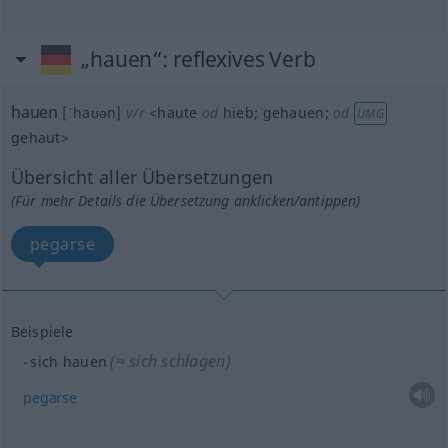
„hauen“
: reflexives Verb
hauen
[ˈhaʊən]
v/r
<
haute
od
hieb
;
gehauen
;
od
UMG
gehaut
>
Übersicht aller Übersetzungen
(Für mehr Details die Übersetzung anklicken/antippen)
pegarse
Beispiele
(≈ sich schlagen)
sich hauen
pegarse