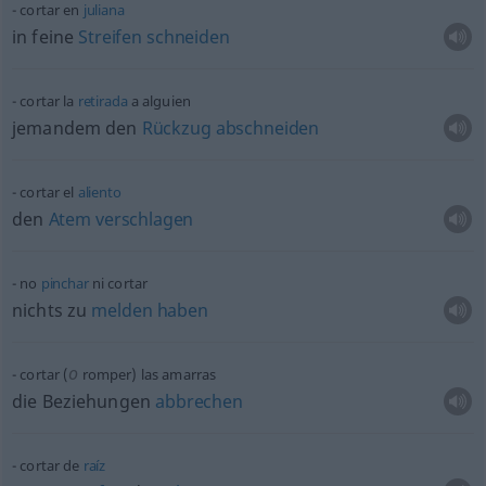
cortar en
juliana
in feine
Streifen
schneiden
cortar la
retirada
a
alguien
jemandem den
Rückzug
abschneiden
cortar el
aliento
den
Atem
verschlagen
no
pinchar
ni cortar
nichts zu
melden
haben
o
cortar (
romper) las amarras
die Beziehungen
abbrechen
cortar de
raíz