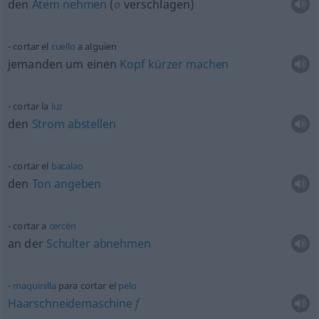
den
Atem
nehmen
(
o
verschlagen)
cortar el
cuello
a
alguien
jemanden um einen
Kopf
kürzer
machen
cortar la
luz
den
Strom
abstellen
cortar el
bacalao
den
Ton
angeben
cortar a
cercén
an der
Schulter
abnehmen
maquinilla
para cortar el
pelo
Haarschneidemaschine
f