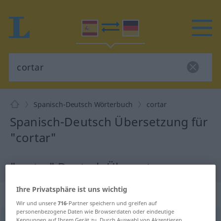
Spanisch-Deutsch Wörterbuch
cortar
Spanisch-Deutsch Übersetzung für
"cortar"
"cortar" Deutsch Übersetzung
Ihre Privatsphäre ist uns wichtig
„cortar“
: verbo transitivo
Wir und unsere
716
-Partner speichern und greifen auf
personenbezogene Daten wie Browserdaten oder eindeutige
cortar
[kɔrˈtar]
v/t
Kennungen auf Ihrem Gerät zu. Durch Auswahl von Akzeptieren