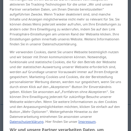
aktivieren Sie Tracking-Technologien für die unter „Wir und unsere
Partner verarbeiten Daten, um Ihnen Dienste bereitzustellen“
Übersicht aller Übersetzungen
aufgeführten Zwecke. Wenn Tracker deaktiviert sind, sind manche
(Für mehr Details die Übersetzung anklicken/antippen)
Inhalte und Anzeigen möglicherweise nicht mehr so relevant für Sie. Sie
können dieses Menü jederzeit wieder aufrufen, um Ihre Einstellungen zu
ändern oder Ihre Einwilligung zu widerrufen, indem Sie auf den Link
schneiden, ausschneiden, beschneiden,
Privatsphäre-Einstellungen am unteren Rand der Webseite klicken. Ihre
durchschneiden
Einstellungen gelten innerhalb unseres Website. Weitere Informationen
finden Sie in unserer Datenschutzerklärung.
Wir verwenden Cookies, damit Sie unsere Webseite bestmöglich nutzen
abbrechen, unterbrechen
und wir besser mit Ihnen kommunizieren können. Notwendige,
funktionale und statistische Cookies, die für den Betrieb der Webseite
und der statistischen Auswertung unserer Webseite erforderlich sind,
absperren, abstellen
schneiden
werden auf Grundlage unserer Vorauswahl immer auf Ihrem Endgerät
gespeichert. Marketing-Cookies und Cookies, die der Bereitstellung
personalisierter Werbung dienen, werden nur gespeichert, wenn Sie uns
zerschneiden, fällen, abschneiden,
durch einen Klick auf den „Akzeptieren“-Button Ihr Einverständnis
zuschneiden, kürzen
geben. Klicken Sie ansonsten auf „Fortfahren ohne Akzeptieren“. Sie
können Ihre Einwilligung jederzeit für zukünftige Besuche unserer
Webseite widerrufen. Wenn Sie weitere Informationen zu den Cookies
und den Anpassungsmöglichkeiten möchten, klicken Sie einfach auf den
Button „Mehr Optionen“. Weitergehende Hinweise zu der
Datenverarbeitung entnehmen Sie ansonsten unserer
schneiden
cortar
Datenschutzerklärung
. Hier finden Sie unser
Impressum
.
Wir und unsere Partner verarbeiten Daten, um