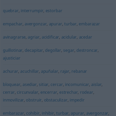
quebrar
,
interrumpir
,
estorbar
empachar
,
avergonzar
,
apurar
,
turbar
,
embarazar
avinagrarse
,
agriar
,
acidificar
,
acidular
,
acedar
guillotinar
,
decapitar
,
degollar
,
segar
,
destroncar
,
ajusticiar
achurar
,
acuchillar
,
apuñalar
,
rajar
,
rebanar
bloquear
,
asediar
,
sitiar
,
cercar
,
incomunicar
,
aislar
,
cerrar
,
circunvalar
,
encerrar
,
estrechar
,
rodear
,
inmovilizar
,
obstruir
,
obstaculizar
,
impedir
embarazar
,
cohibir
,
inhibir
,
turbar
,
apurar
,
avergonzar
,