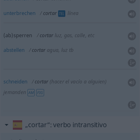
unterbrechen
cortar
línea
TEL
(ab)sperren
cortar
luz, gas, calle,
etc
abstellen
cortar
agua, luz
tb
schneiden
cortar
(hacer el vacío a
alguien
)
jemanden
AM
FIG
„cortar“
: verbo intransitivo