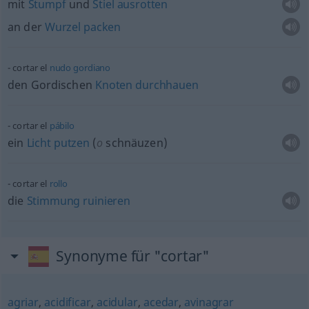
mit
Stumpf
und
Stiel
ausrotten
an der
Wurzel
packen
cortar el
nudo
gordiano
den Gordischen
Knoten
durchhauen
cortar el
pábilo
ein
Licht
putzen
(
o
schnäuzen)
cortar el
rollo
die
Stimmung
ruinieren
Synonyme für "cortar"
agriar
,
acidificar
,
acidular
,
acedar
,
avinagrar