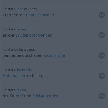
cortar el
pelo
en -ones
Treppen ins
Haar
schneiden
cortar a
cercén
an der
Wurzel
abschneiden
cortar levitas a
alguien
jemanden durch den
Kakao
ziehen
o
cortar
hacer
leña
Holz
machen
(
o
fällen)
cortar a
cercén
mit
Stumpf
und
Stiel
ausrotten