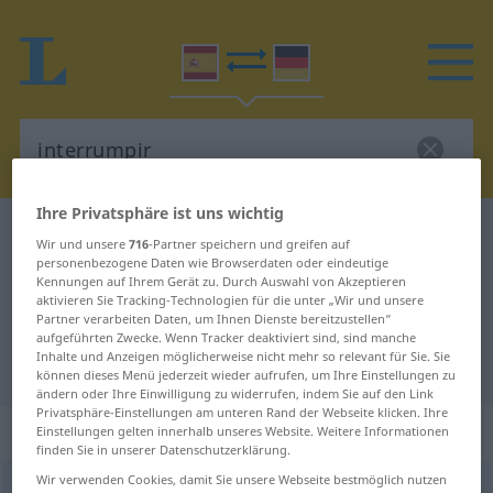
Ihre Privatsphäre ist uns wichtig
Spanisch-Deutsch Wörterbuch
interrumpir
Wir und unsere
716
-Partner speichern und greifen auf
Spanisch-Deutsch Übersetzung für
personenbezogene Daten wie Browserdaten oder eindeutige
Kennungen auf Ihrem Gerät zu. Durch Auswahl von Akzeptieren
"interrumpir"
aktivieren Sie Tracking-Technologien für die unter „Wir und unsere
Partner verarbeiten Daten, um Ihnen Dienste bereitzustellen“
aufgeführten Zwecke. Wenn Tracker deaktiviert sind, sind manche
Inhalte und Anzeigen möglicherweise nicht mehr so relevant für Sie. Sie
"interrumpir" Deutsch Übersetzung
können dieses Menü jederzeit wieder aufrufen, um Ihre Einstellungen zu
ändern oder Ihre Einwilligung zu widerrufen, indem Sie auf den Link
Privatsphäre-Einstellungen am unteren Rand der Webseite klicken. Ihre
„interrumpir“
: verbo transitivo
Einstellungen gelten innerhalb unseres Website. Weitere Informationen
finden Sie in unserer Datenschutzerklärung.
Wir verwenden Cookies, damit Sie unsere Webseite bestmöglich nutzen
interrumpir
[intɛrrumˈpir]
v/t