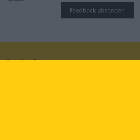
Feedback absenden
Besuchen Sie uns auf:
facebook
YouTube
Instagram
Langenscheidt
NUTZUNGSBEDINGUNGEN