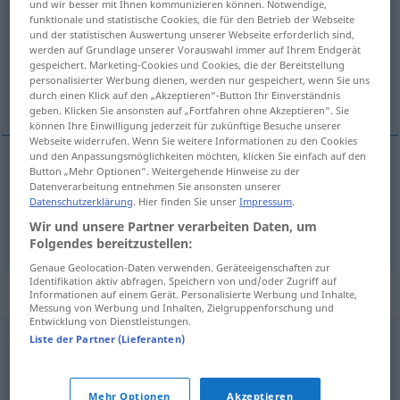
und wir besser mit Ihnen kommunizieren können. Notwendige,
funktionale und statistische Cookies, die für den Betrieb der Webseite
Übersicht aller Übersetzungen
und der statistischen Auswertung unserer Webseite erforderlich sind,
werden auf Grundlage unserer Vorauswahl immer auf Ihrem Endgerät
(Für mehr Details die Übersetzung anklicken/antippen)
gespeichert. Marketing-Cookies und Cookies, die der Bereitstellung
personalisierter Werbung dienen, werden nur gespeichert, wenn Sie uns
unterbrechen, abbrechen
durch einen Klick auf den „Akzeptieren“-Button Ihr Einverständnis
geben. Klicken Sie ansonsten auf „Fortfahren ohne Akzeptieren“. Sie
können Ihre Einwilligung jederzeit für zukünftige Besuche unserer
Webseite widerrufen. Wenn Sie weitere Informationen zu den Cookies
und den Anpassungsmöglichkeiten möchten, klicken Sie einfach auf den
Button „Mehr Optionen“. Weitergehende Hinweise zu der
unterbrechen
interrumpir
Datenverarbeitung entnehmen Sie ansonsten unserer
Datenschutzerklärung
. Hier finden Sie unser
Impressum
.
abbrechen
Wir und unsere Partner verarbeiten Daten, um
interrumpir
viaje
Folgendes bereitzustellen:
Genaue Geolocation-Daten verwenden. Geräteeigenschaften zur
Identifikation aktiv abfragen. Speichern von und/oder Zugriff auf
Synonyme für "interrumpir"
Informationen auf einem Gerät. Personalisierte Werbung und Inhalte,
Messung von Werbung und Inhalten, Zielgruppenforschung und
Entwicklung von Dienstleistungen.
Liste der Partner (Lieferanten)
quebrar
,
cortar
,
estorbar
atajar
,
detener
,
parar
,
contener
,
impedir
,
frenar
Mehr Optionen
Akzeptieren