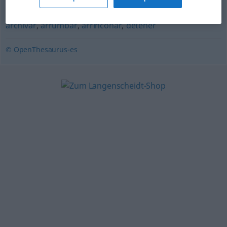
archivar
,
arrumbar
,
arrinconar
,
detener
© OpenThesaurus-es