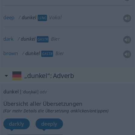
deep
dunkel
Vokal
LING
dark
dunkel
Bier
GASTR
brown
dunkel
Bier
GASTR
„dunkel“
: Adverb
dunkel
[ˈdʊŋkəl]
adv
Übersicht aller Übersetzungen
(Für mehr Details die Übersetzung anklicken/antippen)
darkly
deeply