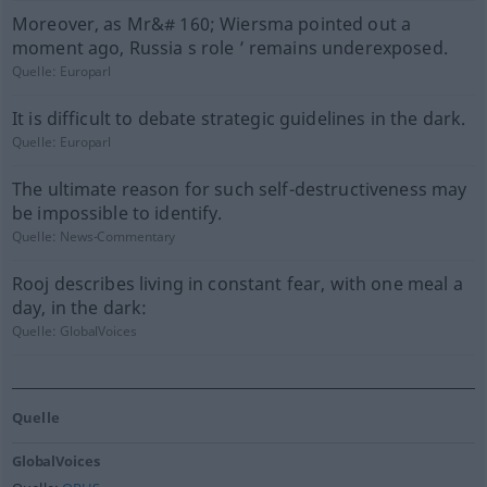
Moreover, as Mr&# 160; Wiersma pointed out a
moment ago, Russia s role ’ remains underexposed.
Quelle:
Europarl
It is difficult to debate strategic guidelines in the dark.
Quelle:
Europarl
The ultimate reason for such self-destructiveness may
be impossible to identify.
Quelle:
News-Commentary
Rooj describes living in constant fear, with one meal a
day, in the dark:
Quelle:
GlobalVoices
Quelle
GlobalVoices