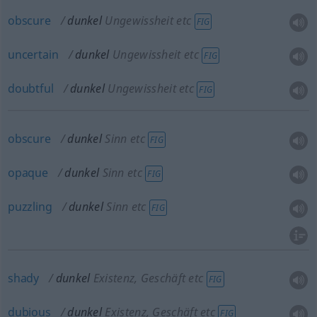
obscure
dunkel
Ungewissheit etc
FIG
uncertain
dunkel
Ungewissheit etc
FIG
doubtful
dunkel
Ungewissheit etc
FIG
obscure
dunkel
Sinn etc
FIG
opaque
dunkel
Sinn etc
FIG
puzzling
dunkel
Sinn etc
FIG
shady
dunkel
Existenz, Geschäft etc
FIG
dubious
dunkel
Existenz, Geschäft etc
FIG