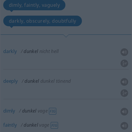
dimly, faintly, vaguely
darkly, obscurely, doubtfully
darkly
dunkel
nicht hell
deeply
dunkel
dunkel tönend
dimly
dunkel
vage
FIG
faintly
dunkel
vage
FIG