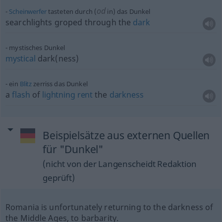
od
Scheinwerfer
tasteten durch (
in) das Dunkel
searchlights groped through the
dark
mystisches Dunkel
mystical
dark(ness)
ein
Blitz
zerriss das Dunkel
a
flash
of
lightning
rent
the
darkness
Beispielsätze aus externen Quellen
für "Dunkel"
(nicht von der Langenscheidt Redaktion
geprüft)
Romania is unfortunately returning to the darkness of
the Middle Ages, to barbarity.