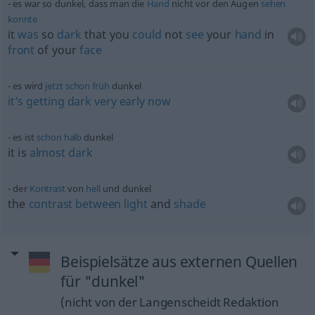
es war so dunkel, dass man die
Hand
nicht vor den Augen
sehen
konnte
it
was
so
dark
that you
could
not
see
your
hand
in
front
of your
face
es wird
jetzt
schon
früh
dunkel
it’s
getting
dark
very
early
now
es ist
schon
halb
dunkel
it is
almost
dark
der
Kontrast
von
hell
und dunkel
the
contrast
between
light
and
shade
Beispielsätze aus externen Quellen
für "dunkel"
(nicht von der Langenscheidt Redaktion