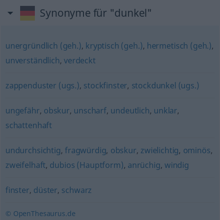
Synonyme für "dunkel"
unergründlich (geh.)
,
kryptisch (geh.)
,
hermetisch (geh.)
,
unverständlich
,
verdeckt
zappenduster (ugs.)
,
stockfinster
,
stockdunkel (ugs.)
ungefähr
,
obskur
,
unscharf
,
undeutlich
,
unklar
,
schattenhaft
undurchsichtig
,
fragwürdig
,
obskur
,
zwielichtig
,
ominös
,
zweifelhaft
,
dubios (Hauptform)
,
anrüchig
,
windig
finster
,
düster
,
schwarz
© OpenThesaurus.de