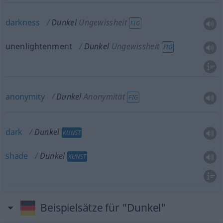
darkness
Dunkel
Ungewissheit
FIG
unenlightenment
Dunkel
Ungewissheit
FIG
anonymity
Dunkel
Anonymität
FIG
dark
Dunkel
KUNST
shade
Dunkel
KUNST
Beispielsätze für "Dunkel"