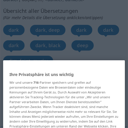
Übersicht aller Übersetzungen
(Für mehr Details die Übersetzung anklicken/antippen)
dark
dark, deep
dark
dark
dark
dark, black
deep
dim, faint, murky
Ihre Privatsphäre ist uns wichtig
dark, gloomy, dim, dusky
Wir und unsere
716
-Partner speichern und greifen auf
personenbezogene Daten wie Browserdaten oder eindeutige
dark, somber, black, sombre, gloomy, sad,
Kennungen auf Ihrem Gerät zu. Durch Auswahl von Akzeptieren
aktivieren Sie Tracking-Technologien für die unter „Wir und unsere
dismal
Partner verarbeiten Daten, um Ihnen Dienste bereitzustellen“
aufgeführten Zwecke. Wenn Tracker deaktiviert sind, sind manche
Inhalte und Anzeigen möglicherweise nicht mehr so relevant für Sie. Sie
Weitere Übersetzungen...
können dieses Menü jederzeit wieder aufrufen, um Ihre Einstellungen zu
ändern oder Ihre Einwilligung zu widerrufen, indem Sie auf den Link
Privatsphäre-Einstellungen am unteren Rand der Webseite klicken. Ihre