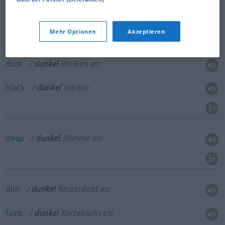
dark
dunkel
Hautfarbe etc
Mehr Optionen
Akzeptieren
dark
dunkel
Wolken etc
black
dunkel
stärker
deep
dunkel
Stimme etc
dim
dunkel
Kerzenlicht etc
faint
dunkel
Kerzenlicht etc