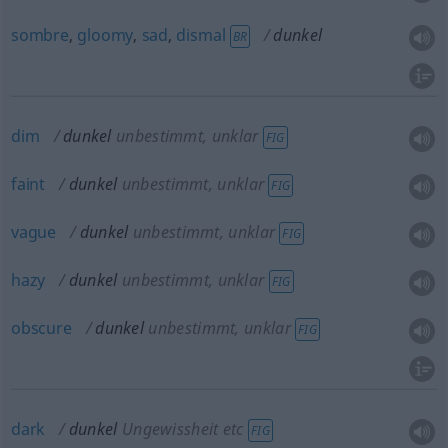
sombre
,
gloomy
,
sad
,
dismal
dunkel
BR
dim
dunkel
unbestimmt, unklar
FIG
faint
dunkel
unbestimmt, unklar
FIG
vague
dunkel
unbestimmt, unklar
FIG
hazy
dunkel
unbestimmt, unklar
FIG
obscure
dunkel
unbestimmt, unklar
FIG
dark
dunkel
Ungewissheit etc
FIG