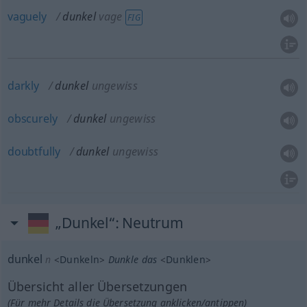
vaguely
dunkel
vage
FIG
darkly
dunkel
ungewiss
obscurely
dunkel
ungewiss
doubtfully
dunkel
ungewiss
„Dunkel“
: Neutrum
dunkel
n
<
Dunkeln
>
Dunkle
das
<
Dunklen
>
Übersicht aller Übersetzungen
(Für mehr Details die Übersetzung anklicken/antippen)