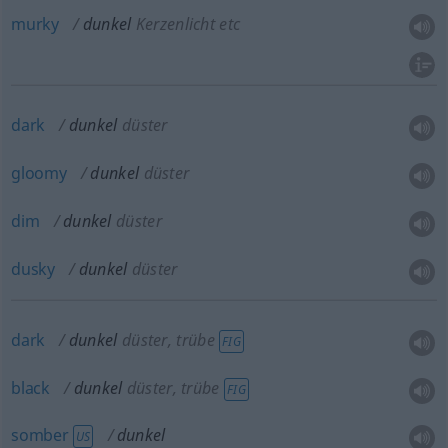
murky
dunkel
Kerzenlicht etc
dark
dunkel
düster
gloomy
dunkel
düster
dim
dunkel
düster
dusky
dunkel
düster
dark
dunkel
düster, trübe
FIG
black
dunkel
düster, trübe
FIG
somber
dunkel
US