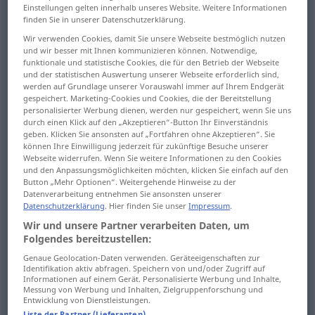
Einstellungen gelten innerhalb unseres Website. Weitere Informationen
finden Sie in unserer Datenschutzerklärung.
dark
dunkel
Raum etc
Wir verwenden Cookies, damit Sie unsere Webseite bestmöglich nutzen
und wir besser mit Ihnen kommunizieren können. Notwendige,
funktionale und statistische Cookies, die für den Betrieb der Webseite
und der statistischen Auswertung unserer Webseite erforderlich sind,
werden auf Grundlage unserer Vorauswahl immer auf Ihrem Endgerät
gespeichert. Marketing-Cookies und Cookies, die der Bereitstellung
dark
dunkel
Farbe etc
personalisierter Werbung dienen, werden nur gespeichert, wenn Sie uns
durch einen Klick auf den „Akzeptieren“-Button Ihr Einverständnis
geben. Klicken Sie ansonsten auf „Fortfahren ohne Akzeptieren“. Sie
deep
dunkel
Farbe etc
können Ihre Einwilligung jederzeit für zukünftige Besuche unserer
Webseite widerrufen. Wenn Sie weitere Informationen zu den Cookies
und den Anpassungsmöglichkeiten möchten, klicken Sie einfach auf den
Button „Mehr Optionen“. Weitergehende Hinweise zu der
Datenverarbeitung entnehmen Sie ansonsten unserer
Datenschutzerklärung
. Hier finden Sie unser
Impressum
.
dark
dunkel
Anzug etc
Wir und unsere Partner verarbeiten Daten, um
Folgendes bereitzustellen:
Genaue Geolocation-Daten verwenden. Geräteeigenschaften zur
dark
dunkel
Haar etc
Identifikation aktiv abfragen. Speichern von und/oder Zugriff auf
Informationen auf einem Gerät. Personalisierte Werbung und Inhalte,
Messung von Werbung und Inhalten, Zielgruppenforschung und
Entwicklung von Dienstleistungen.
Liste der Partner (Lieferanten)