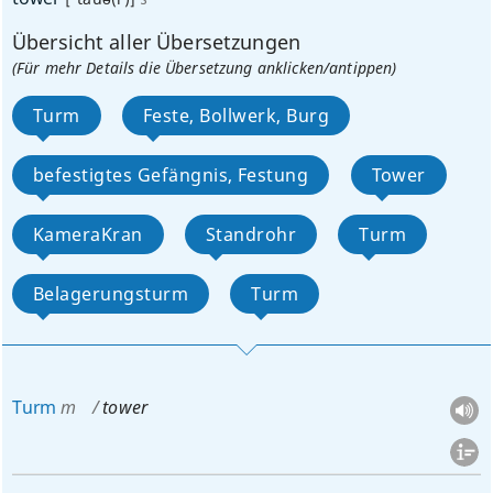
Übersicht aller Übersetzungen
(Für mehr Details die Übersetzung anklicken/antippen)
Turm
Feste, Bollwerk, Burg
befestigtes Gefängnis, Festung
Tower
KameraKran
Standrohr
Turm
Belagerungsturm
Turm
Turm
m
tower