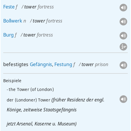
Feste
f
tower
fortress
Bollwerk
n
tower
fortress
Burg
f
tower
fortress
befestigtes
Gefängnis
,
Festung
f
tower
prison
Beispiele
the Tower (of London)
(früher Residenz der engl.
der (Londoner) Tower
Könige, zeitweise Staatsgefängnis
jetzt Arsenal, Kaserne
u.
Museum)