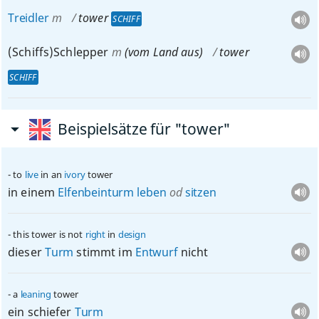
Treidler
m
tower
SCHIFF
(Schiffs)Schlepper
m
(vom Land aus)
tower
SCHIFF
Beispielsätze für "tower"
to
live
in an
ivory
tower
in einem
Elfenbeinturm
leben
od
sitzen
this tower is not
right
in
design
dieser
Turm
stimmt im
Entwurf
nicht
a
leaning
tower
ein schiefer
Turm