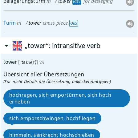
Belagerungsturm
m
tower
for besieging
HIST
Turm
m
tower
chess piece
OBS
„tower“
: intransitive verb
tower
[ˈtauə(r)]
v/i
Übersicht aller Übersetzungen
(Für mehr Details die Übersetzung anklicken/antippen)
hochragen, sich emportürmen, sich hoch
erheben
sich emporschwingen, hochfliegen
himmeln, senkrecht hochschießen