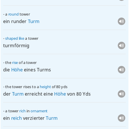
a
round
tower
ein runder
Turm
shaped
like
a tower
turmförmig
the
rise
of a tower
die
Höhe
eines Turms
the tower rises to a
height
of 80 yds
der
Turm
erreicht eine
Höhe
von 80 Yds
a tower
rich
in
ornament
ein
reich
verzierter
Turm