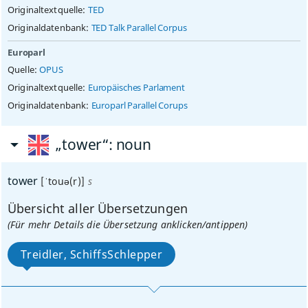
Originaltextquelle:
TED
Originaldatenbank:
TED Talk Parallel Corpus
Europarl
Quelle:
OPUS
Originaltextquelle:
Europäisches Parlament
Originaldatenbank:
Europarl Parallel Corups
„tower“
: noun
tower
[ˈtouə(r)]
s
Übersicht aller Übersetzungen
(Für mehr Details die Übersetzung anklicken/antippen)
Treidler, SchiffsSchlepper