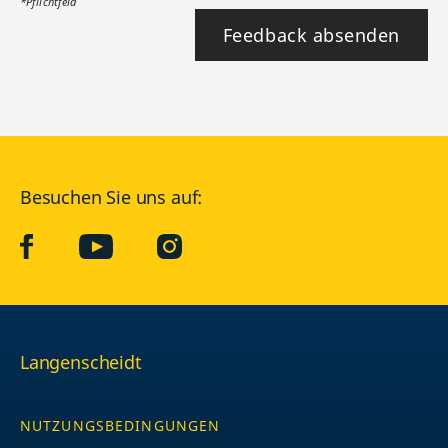
*Pflichtfeld
Feedback absenden
Besuchen Sie uns auf:
facebook
YouTube
Instagram
Langenscheidt
NUTZUNGSBEDINGUNGEN