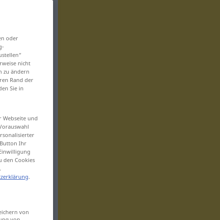
en oder
g-
ustellen“
rweise nicht
en zu ändern
eren Rand der
den Sie in
er Webseite und
 Vorauswahl
sonalisierter
Button Ihr
Einwilligung
zu den Cookies
.
zerklärung
.
eichern von
sung von