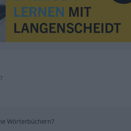
h?
ine Wörterbüchern?