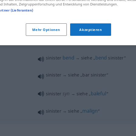
 Inhalten, Zielgruppenforschung und Entwicklung von Dienstleistungen.
artner (Lieferanten)
sinister
selten
(left-hand)
eld
sinister
Mehr Optionen
Akzeptieren
HERALDIK
bend
bend
sinister
→ siehe „
sinister
“
sinister → siehe „
bar sinister
“
syn
baleful
sinister
→ siehe „
“
malign
sinister → siehe „
“