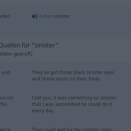
ichen
baton
sinister
uellen für "sinister"
ktion geprüft)
n und
They've got those black sinister eyes
and those spots on their body.
ss ich
I tell you, it was something so sinister
fte.
that I was astonished he could do it
every day.
garre
That could well be the sinister cigar-