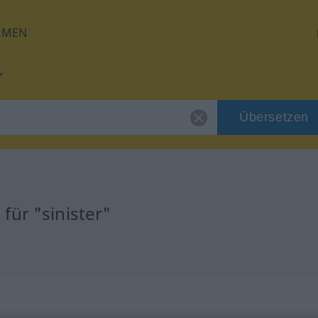
HMEN
Übersetzen
für "sinister"
g