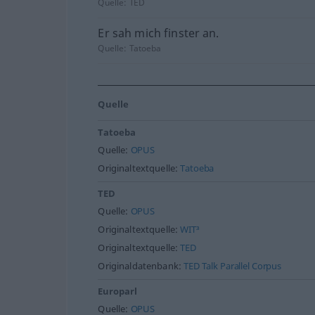
Quelle:
TED
Er sah mich finster an.
Quelle:
Tatoeba
Quelle
Tatoeba
Quelle:
OPUS
Originaltextquelle:
Tatoeba
TED
Quelle:
OPUS
Originaltextquelle:
WIT³
Originaltextquelle:
TED
Originaldatenbank:
TED Talk Parallel Corpus
Europarl
Quelle:
OPUS