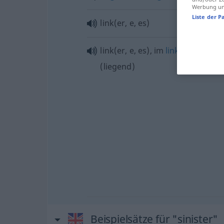
Werbung und
Liste der P
link(er, e, es)
link(er, e, es), im
linken
Wappenf
(liegend)
Beispielsätze für "sinister"