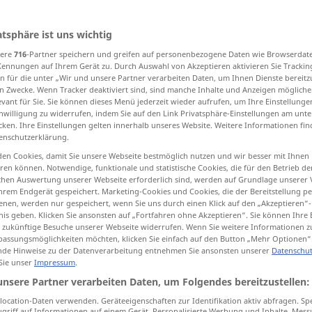
atsphäre ist uns wichtig
sere
716
-Partner speichern und greifen auf personenbezogene Daten wie Browserdat
tippen)
Kennungen auf Ihrem Gerät zu. Durch Auswahl von Akzeptieren aktivieren Sie Trackin
n für die unter „Wir und unsere Partner verarbeiten Daten, um Ihnen Dienste bereitz
, schlimm
finster, düster, unheimlich
n Zwecke. Wenn Tracker deaktiviert sind, sind manche Inhalte und Anzeigen mögliche
evant für Sie. Sie können dieses Menü jederzeit wieder aufrufen, um Ihre Einstellung
inwilligung zu widerrufen, indem Sie auf den Link Privatsphäre-Einstellungen am unt
cken. Ihre Einstellungen gelten innerhalb unseres Website. Weitere Informationen fin
linker, e, es
enschutzerklärung.
en Cookies, damit Sie unsere Webseite bestmöglich nutzen und wir besser mit Ihnen
en können. Notwendige, funktionale und statistische Cookies, die für den Betrieb d
ischen Auswertung unserer Webseite erforderlich sind, werden auf Grundlage unserer
hrem Endgerät gespeichert. Marketing-Cookies und Cookies, die der Bereitstellung per
nen, werden nur gespeichert, wenn Sie uns durch einen Klick auf den „Akzeptieren“-
nis geben. Klicken Sie ansonsten auf „Fortfahren ohne Akzeptieren“. Sie können Ihre 
ür zukünftige Besuche unserer Webseite widerrufen. Wenn Sie weitere Informationen 
ht
,
schlimm
sinister
assungsmöglichkeiten möchten, klicken Sie einfach auf den Button „Mehr Optionen“
de Hinweise zu der Datenverarbeitung entnehmen Sie ansonsten unserer
Datenschut
 Sie unser
Impressum
.
sinister
look
etc
unsere Partner verarbeiten Daten, um Folgendes bereitzustellen:
ocation-Daten verwenden. Geräteeigenschaften zur Identifikation aktiv abfragen. Sp
g
(
to
für
)
sinister
unfavourable
griff auf Informationen auf einem Gerät. Personalisierte Werbung und Inhalte, Mes