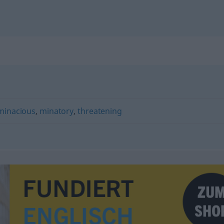
minacious
,
minatory
,
threatening