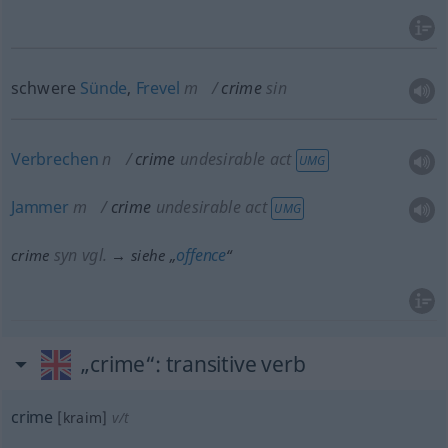
schwere
Sünde
,
Frevel
m
crime
sin
Verbrechen
n
crime
undesirable act
UMG
Jammer
m
crime
undesirable act
UMG
syn vgl.
offence
crime
→ siehe „
“
„crime“
: transitive verb
crime
[kraim]
v/t