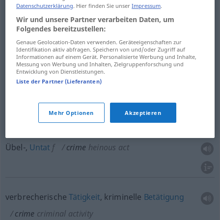
Datenschutzerklärung
. Hier finden Sie unser
Impressum
.
Wir und unsere Partner verarbeiten Daten, um
Straftat
f
crime
JUR
Folgendes bereitzustellen:
Genaue Geolocation-Daten verwenden. Geräteeigenschaften zur
Identifikation aktiv abfragen. Speichern von und/oder Zugriff auf
Informationen auf einem Gerät. Personalisierte Werbung und Inhalte,
Messung von Werbung und Inhalten, Zielgruppenforschung und
strafbare
Handlung
(
meist
schwerer Art)
crime
Entwicklung von Dienstleistungen.
Liste der Partner (Lieferanten)
punishable offence
JUR
Mehr Optionen
Akzeptieren
Frevel
m
crime
heinous act
Übel-,
Untat
f
crime
heinous act
verbrecherische
Tätigkeit
, kriminelle
Betätigung
crime
criminal activity