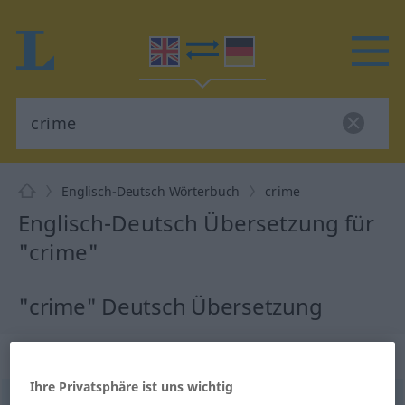
Englisch-Deutsch Wörterbuch
crime
Englisch-Deutsch Übersetzung für
"crime"
"crime" Deutsch Übersetzung
„crime“
: noun
Ihre Privatsphäre ist uns wichtig
crime
[kraim]
s