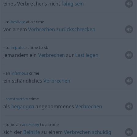
eines Verbrechens nicht
fähig
sein
to
hesitate
at a crime
vor einem
Verbrechen
zurückschrecken
to
impute
a crime to
sb
jemandem ein
Verbrechen
zur
Last
legen
an
infamous
crime
ein schändliches
Verbrechen
constructive
crime
als
begangen
angenommenes
Verbrechen
to be an
accessory
to a crime
sich der
Beihilfe
zu einem
Verbrechen
schuldig