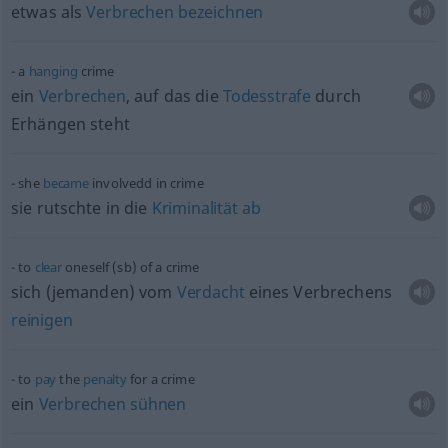
etwas
als
Verbrechen
bezeichnen
a
hanging
crime
ein
Verbrechen
, auf das die
Todesstrafe
durch
Erhängen steht
she
became
involvedd in crime
sie rutschte in die
Kriminalität
ab
to
clear
oneself (
sb
) of a crime
sich (jemanden) vom
Verdacht
eines Verbrechens
reinigen
to
pay
the
penalty
for a crime
ein
Verbrechen
sühnen