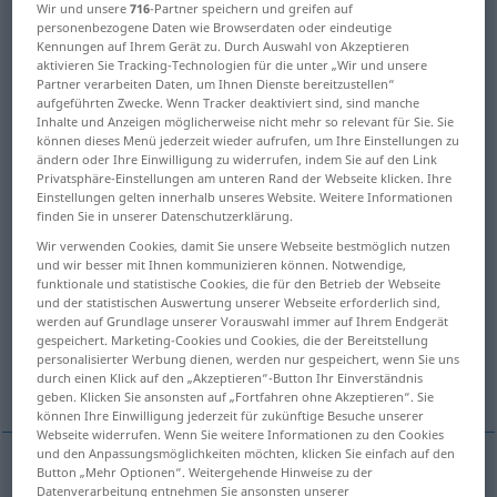
Wir und unsere
716
-Partner speichern und greifen auf
personenbezogene Daten wie Browserdaten oder eindeutige
Übersicht aller Übersetzungen
Kennungen auf Ihrem Gerät zu. Durch Auswahl von Akzeptieren
aktivieren Sie Tracking-Technologien für die unter „Wir und unsere
(Für mehr Details die Übersetzung anklicken/antippen)
Partner verarbeiten Daten, um Ihnen Dienste bereitzustellen“
aufgeführten Zwecke. Wenn Tracker deaktiviert sind, sind manche
Verbrechen, Straftat
Inhalte und Anzeigen möglicherweise nicht mehr so relevant für Sie. Sie
können dieses Menü jederzeit wieder aufrufen, um Ihre Einstellungen zu
ändern oder Ihre Einwilligung zu widerrufen, indem Sie auf den Link
strafbare Handlung
Frevel, Übel-, Untat
Privatsphäre-Einstellungen am unteren Rand der Webseite klicken. Ihre
Einstellungen gelten innerhalb unseres Website. Weitere Informationen
finden Sie in unserer Datenschutzerklärung.
verbrecherische Tätigkeit, kriminelle
Wir verwenden Cookies, damit Sie unsere Webseite bestmöglich nutzen
Betätigung
und wir besser mit Ihnen kommunizieren können. Notwendige,
funktionale und statistische Cookies, die für den Betrieb der Webseite
und der statistischen Auswertung unserer Webseite erforderlich sind,
schwere Sünde, Frevel
werden auf Grundlage unserer Vorauswahl immer auf Ihrem Endgerät
gespeichert. Marketing-Cookies und Cookies, die der Bereitstellung
personalisierter Werbung dienen, werden nur gespeichert, wenn Sie uns
Verbrechen, Jammer
durch einen Klick auf den „Akzeptieren“-Button Ihr Einverständnis
geben. Klicken Sie ansonsten auf „Fortfahren ohne Akzeptieren“. Sie
können Ihre Einwilligung jederzeit für zukünftige Besuche unserer
Webseite widerrufen. Wenn Sie weitere Informationen zu den Cookies
und den Anpassungsmöglichkeiten möchten, klicken Sie einfach auf den
Button „Mehr Optionen“. Weitergehende Hinweise zu der
Verbrechen
n
crime
Datenverarbeitung entnehmen Sie ansonsten unserer
JUR