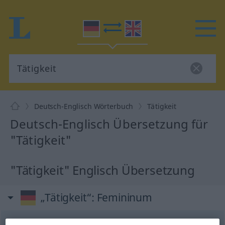
Deutsch-Englisch Wörterbuch
Tätigkeit
Deutsch-Englisch Übersetzung für
"Tätigkeit"
"Tätigkeit" Englisch Übersetzung
„Tätigkeit“
: Femininum
Tätigkeit
f
<
Tätigkeit
;
Tätigkeiten
>