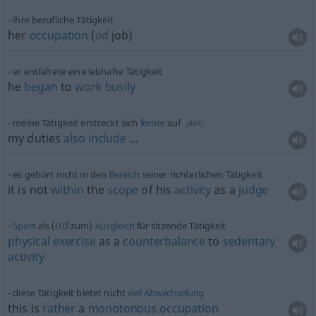
ihre berufliche Tätigkeit
her
occupation
(
od
job)
er entfaltete eine lebhafte Tätigkeit
he
began
to
work
busily
meine Tätigkeit erstreckt sich
ferner
auf
(
AKK
)
my duties
also
include
…
es gehört nicht in den
Bereich
seiner richterlichen Tätigkeit
it is not
within
the
scope
of his
activity
as a
judge
od
Sport
als (
zum)
Ausgleich
für sitzende Tätigkeit
physical
exercise
as a
counterbalance
to
sedentary
activity
diese Tätigkeit bietet nicht
viel
Abwechselung
this is
rather
a
monotonous
occupation