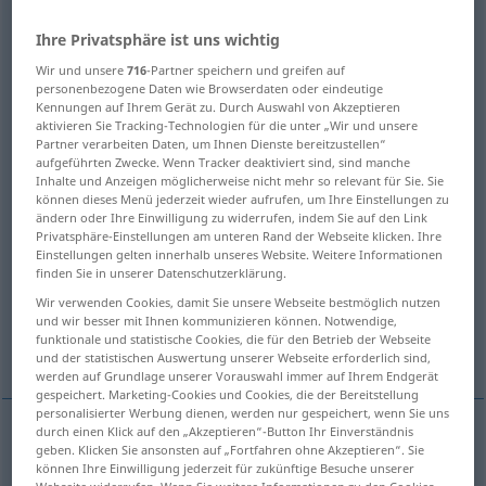
Übersicht aller Übersetzungen
Ihre Privatsphäre ist uns wichtig
(Für mehr Details die Übersetzung anklicken/antippen)
Wir und unsere
716
-Partner speichern und greifen auf
personenbezogene Daten wie Browserdaten oder eindeutige
Kennungen auf Ihrem Gerät zu. Durch Auswahl von Akzeptieren
activity
work
occupation, activity
aktivieren Sie Tracking-Technologien für die unter „Wir und unsere
Partner verarbeiten Daten, um Ihnen Dienste bereitzustellen“
aufgeführten Zwecke. Wenn Tracker deaktiviert sind, sind manche
job, occupation, work, profession
Inhalte und Anzeigen möglicherweise nicht mehr so relevant für Sie. Sie
können dieses Menü jederzeit wieder aufrufen, um Ihre Einstellungen zu
ändern oder Ihre Einwilligung zu widerrufen, indem Sie auf den Link
service
function, role
action
Privatsphäre-Einstellungen am unteren Rand der Webseite klicken. Ihre
Einstellungen gelten innerhalb unseres Website. Weitere Informationen
finden Sie in unserer Datenschutzerklärung.
operation, action, function, motion
Wir verwenden Cookies, damit Sie unsere Webseite bestmöglich nutzen
und wir besser mit Ihnen kommunizieren können. Notwendige,
funktionale und statistische Cookies, die für den Betrieb der Webseite
activity, action
action
und der statistischen Auswertung unserer Webseite erforderlich sind,
werden auf Grundlage unserer Vorauswahl immer auf Ihrem Endgerät
gespeichert. Marketing-Cookies und Cookies, die der Bereitstellung
personalisierter Werbung dienen, werden nur gespeichert, wenn Sie uns
durch einen Klick auf den „Akzeptieren“-Button Ihr Einverständnis
geben. Klicken Sie ansonsten auf „Fortfahren ohne Akzeptieren“. Sie
activity
Tätigkeit
Aktivität, Tätigsein
können Ihre Einwilligung jederzeit für zukünftige Besuche unserer