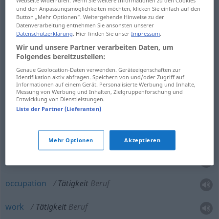
Webseite widerrufen. Wenn Sie weitere Informationen zu den Cookies
und den Anpassungsmöglichkeiten möchten, klicken Sie einfach auf den
Button „Mehr Optionen“. Weitergehende Hinweise zu der
Datenverarbeitung entnehmen Sie ansonsten unserer
Datenschutzerklärung
. Hier finden Sie unser
Impressum
.
work
Tätigkeit
Arbeit
Wir und unsere Partner verarbeiten Daten, um
Folgendes bereitzustellen:
Genaue Geolocation-Daten verwenden. Geräteeigenschaften zur
Identifikation aktiv abfragen. Speichern von und/oder Zugriff auf
Informationen auf einem Gerät. Personalisierte Werbung und Inhalte,
occupation
Tätigkeit
Beschäftigung
Messung von Werbung und Inhalten, Zielgruppenforschung und
Entwicklung von Dienstleistungen.
activity
Tätigkeit
Beschäftigung
Liste der Partner (Lieferanten)
Mehr Optionen
Akzeptieren
job
Tätigkeit
Beruf
occupation
Tätigkeit
Beruf
work
Tätigkeit
Beruf