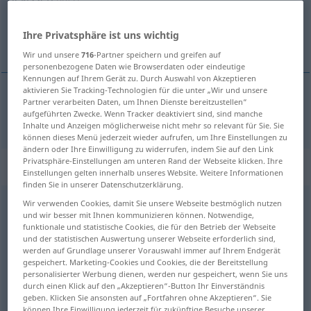
Übersicht aller Übersetzungen
Ihre Privatsphäre ist uns wichtig
(Für mehr Details die Übersetzung anklicken/antippen)
Wir und unsere
716
-Partner speichern und greifen auf
personenbezogene Daten wie Browserdaten oder eindeutige
Kennungen auf Ihrem Gerät zu. Durch Auswahl von Akzeptieren
aktivieren Sie Tracking-Technologien für die unter „Wir und unsere
Partner verarbeiten Daten, um Ihnen Dienste bereitzustellen“
lassen
gelassen → siehe „
“
aufgeführten Zwecke. Wenn Tracker deaktiviert sind, sind manche
Inhalte und Anzeigen möglicherweise nicht mehr so relevant für Sie. Sie
können dieses Menü jederzeit wieder aufrufen, um Ihre Einstellungen zu
ändern oder Ihre Einwilligung zu widerrufen, indem Sie auf den Link
Privatsphäre-Einstellungen am unteren Rand der Webseite klicken. Ihre
„gelassen“
: Adjektiv
Einstellungen gelten innerhalb unseres Website. Weitere Informationen
finden Sie in unserer Datenschutzerklärung.
gelassen
Wir verwenden Cookies, damit Sie unsere Webseite bestmöglich nutzen
adj
<
gelassener
;
gelassenst
>
und wir besser mit Ihnen kommunizieren können. Notwendige,
funktionale und statistische Cookies, die für den Betrieb der Webseite
Übersicht aller Übersetzungen
und der statistischen Auswertung unserer Webseite erforderlich sind,
(Für mehr Details die Übersetzung anklicken/antippen)
werden auf Grundlage unserer Vorauswahl immer auf Ihrem Endgerät
gespeichert. Marketing-Cookies und Cookies, die der Bereitstellung
personalisierter Werbung dienen, werden nur gespeichert, wenn Sie uns
calm
durch einen Klick auf den „Akzeptieren“-Button Ihr Einverständnis
geben. Klicken Sie ansonsten auf „Fortfahren ohne Akzeptieren“. Sie
können Ihre Einwilligung jederzeit für zukünftige Besuche unserer