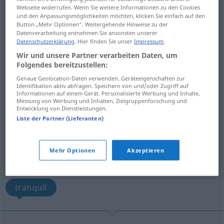
composed, collected, poised, self-possessed,
Webseite widerrufen. Wenn Sie weitere Informationen zu den Cookies
sedate
und den Anpassungsmöglichkeiten möchten, klicken Sie einfach auf den
Button „Mehr Optionen“. Weitergehende Hinweise zu der
Datenverarbeitung entnehmen Sie ansonsten unserer
cool-headed
patient
Datenschutzerklärung
. Hier finden Sie unser
Impressum
.
Wir und unsere Partner verarbeiten Daten, um
Folgendes bereitzustellen:
undisturbed, unperturbed, unruffled, serene,
placid
Genaue Geolocation-Daten verwenden. Geräteeigenschaften zur
Identifikation aktiv abfragen. Speichern von und/oder Zugriff auf
Informationen auf einem Gerät. Personalisierte Werbung und Inhalte,
Messung von Werbung und Inhalten, Zielgruppenforschung und
unperturbable, unflappable
Entwicklung von Dienstleistungen.
Liste der Partner (Lieferanten)
unconcerned, indifferent, impassive
Mehr Optionen
Akzeptieren
even-tempered
calm, even, quiet
tranquil