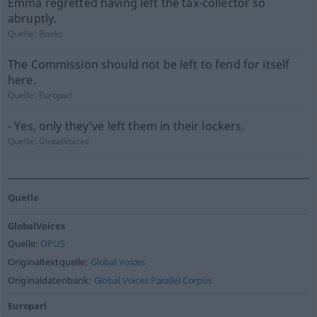
Emma regretted having left the tax-collector so
abruptly.
Quelle:
Books
The Commission should not be left to fend for itself
here.
Quelle:
Europarl
- Yes, only they've left them in their lockers.
Quelle:
GlobalVoices
Quelle
GlobalVoices
Quelle:
OPUS
Originaltextquelle:
Global Voices
Originaldatenbank:
Global Voices Parallel Corpus
Europarl