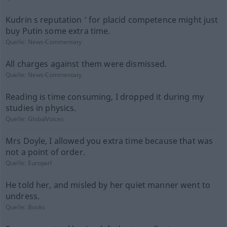
Kudrin s reputation ’ for placid competence might just
buy Putin some extra time.
Quelle:
News-Commentary
All charges against them were dismissed.
Quelle:
News-Commentary
Reading is time consuming, I dropped it during my
studies in physics.
Quelle:
GlobalVoices
Mrs Doyle, I allowed you extra time because that was
not a point of order.
Quelle:
Europarl
He told her, and misled by her quiet manner went to
undress.
Quelle:
Books