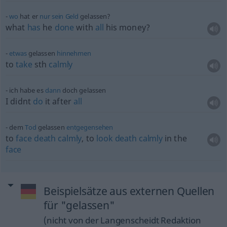
wo
hat er
nur
sein
Geld
gelassen?
what
has
he
done
with
all
his money?
etwas
gelassen
hinnehmen
to
take
sth
calmly
ich habe es
dann
doch gelassen
I didnt
do
it after
all
dem
Tod
gelassen
entgegensehen
to
face
death
calmly
, to
look
death
calmly
in the
face
Beispielsätze aus externen Quellen
für "gelassen"
(nicht von der Langenscheidt Redaktion