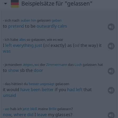
Beispielsätze für "gelassen"
sich nach
außen
hin
gelassen
geben
to
pretend
to be
outwardly
calm
ich habe
alles
so gelassen, wie es war
I
left
everything
just
(
od
exactly) as (
od
the way) it
was
jemandem
zeigen
,
wo
der
Zimmermann
das
Loch
gelassen hat
to
show
sb
the
door
das hättest du
besser
ungesagt
gelassen
it would
have
been
better
if you
had
left
that
unsaid
wo
hab ich
jetzt
bloß
meine
Brille
gelassen?
now
,
where
did
I
leave
my glasses?