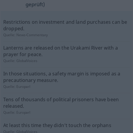
geprüft)
Restrictions on investment and land purchases can be
dropped.
Quelle:
News-Commentary
Lanterns are released on the Urakami River with a
prayer for peace.
Quelle:
GlobalVoices
In those situations, a safety margin is imposed as a
precautionary measure.
Quelle:
Europarl
Tens of thousands of political prisoners have been
released.
Quelle:
Europarl
At least this time they didn't touch the orphans
Quelle:
GlobalVoices