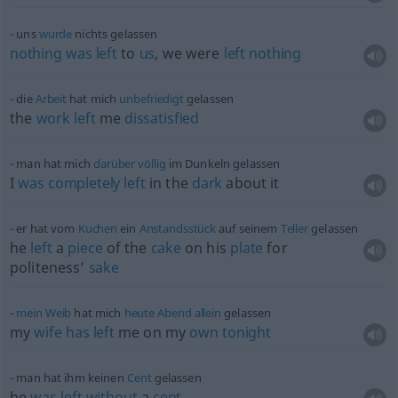
uns
wurde
nichts gelassen
nothing
was
left
to
us
, we were
left
nothing
die
Arbeit
hat mich
unbefriedigt
gelassen
the
work
left
me
dissatisfied
man hat mich
darüber
völlig
im Dunkeln gelassen
I
was
completely
left
in the
dark
about it
er hat vom
Kuchen
ein
Anstandsstück
auf seinem
Teller
gelassen
he
left
a
piece
of the
cake
on his
plate
for
politeness’
sake
mein
Weib
hat mich
heute
Abend
allein
gelassen
my
wife
has
left
me on my
own
tonight
man hat ihm keinen
Cent
gelassen
he
was
left
without
a
cent