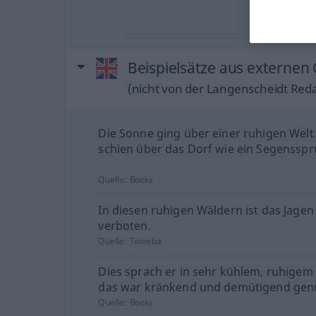
Beispielsätze aus externen 
(nicht von der Langenscheidt Reda
Die Sonne ging über einer ruhigen Welt
schien über das Dorf wie ein Segensspr
Quelle:
Books
In diesen ruhigen Wäldern ist das Jagen
verboten.
Quelle:
Tatoeba
Dies sprach er in sehr kühlem, ruhigem
das war kränkend und demütigend gen
Quelle:
Books