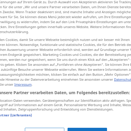
Kennungen auf Ihrem Gerät zu. Durch Auswahl von Akzeptieren aktivieren Sie Trackin
esonders
tranquiller
;
sup
tranquil(l)est
>
n für die unter „Wir und unsere Partner verarbeiten Daten, um Ihnen Dienste bereitz
BR
n Zwecke. Wenn Tracker deaktiviert sind, sind manche Inhalte und Anzeigen mögliche
evant für Sie. Sie können dieses Menü jederzeit wieder aufrufen, um Ihre Einstellung
inwilligung zu widerrufen, indem Sie auf den Link Privatsphäre-Einstellungen am unt
tippen)
cken. Ihre Einstellungen gelten innerhalb unseres Website. Weitere Informationen fin
enschutzerklärung.
stört, gelassen
heiter
ruhig, unbewegt
en Cookies, damit Sie unsere Webseite bestmöglich nutzen und wir besser mit Ihnen
en können. Notwendige, funktionale und statistische Cookies, die für den Betrieb d
ischen Auswertung unserer Webseite erforderlich sind, werden auf Grundlage unserer
hrem Endgerät gespeichert. Marketing-Cookies und Cookies, die der Bereitstellung per
nen, werden nur gespeichert, wenn Sie uns durch einen Klick auf den „Akzeptieren“-
tranquil
peaceful
nis geben. Klicken Sie ansonsten auf „Fortfahren ohne Akzeptieren“. Sie können Ihre 
ür zukünftige Besuche unserer Webseite widerrufen. Wenn Sie weitere Informationen 
assungsmöglichkeiten möchten, klicken Sie einfach auf den Button „Mehr Optionen“
de Hinweise zu der Datenverarbeitung entnehmen Sie ansonsten unserer
Datenschut
tranquil
undisturbed
 Sie unser
Impressum
.
unsere Partner verarbeiten Daten, um Folgendes bereitzustellen:
tranquil
serene
ocation-Daten verwenden. Geräteeigenschaften zur Identifikation aktiv abfragen. Sp
griff auf Informationen auf einem Gerät. Personalisierte Werbung und Inhalte, Mes
 Inhalten, Zielgruppenforschung und Entwicklung von Dienstleistungen.
tranquil
motionless
artner (Lieferanten)