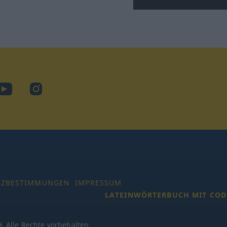
ook
YouTube
Instagram
TZBESTIMMUNGEN
IMPRESSUM
LATEINWÖRTERBUCH MIT COD
 Alle Rechte vorbehalten.