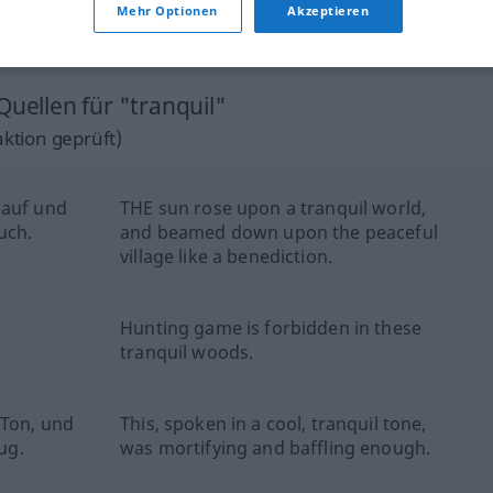
surface
pond
syn vgl.
the tranquil
of a
→
Mehr Optionen
Akzeptieren
calm
siehe „
“
Quellen für "tranquil"
ktion geprüft)
 auf und
THE sun rose upon a tranquil world,
uch.
and beamed down upon the peaceful
village like a benediction.
Hunting game is forbidden in these
tranquil woods.
 Ton, und
This, spoken in a cool, tranquil tone,
ug.
was mortifying and baffling enough.