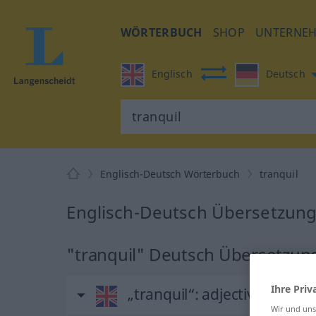
WÖRTERBUCH
SHOP
UNTERNE
Englisch
Deutsch
Englisch-Deutsch Wörterbuch
tranquil
Englisch-Deutsch Übersetzung 
"tranquil" Deutsch Übersetzun
Ihre Priv
„tranquil“
: adjective
Wir und un