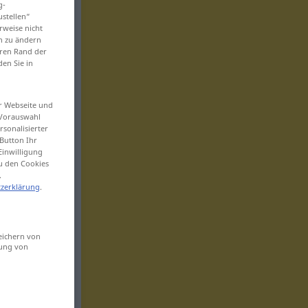
g-
ustellen“
rweise nicht
en zu ändern
eren Rand der
den Sie in
er Webseite und
 Vorauswahl
sonalisierter
Button Ihr
Einwilligung
zu den Cookies
.
zerklärung
.
eichern von
sung von