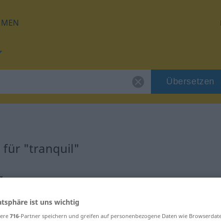
HMEN
Übersetzen
für "tranquil"
g
atsphäre ist uns wichtig
sere
716
-Partner speichern und greifen auf personenbezogene Daten wie Browserdat