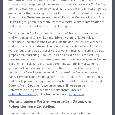
Inhalte und Anzeigen möglicherweise nicht mehr so relevant für Sie. Sie
Übersicht aller Übersetzungen
können dieses Menü jederzeit wieder aufrufen, um Ihre Einstellungen zu
ändern oder Ihre Einwilligung zu widerrufen, indem Sie auf den Link
(Für mehr Details die Übersetzung anklicken/antippen)
Privatsphäre-Einstellungen am unteren Rand der Webseite klicken. Ihre
Einstellungen gelten innerhalb unseres Website. Weitere Informationen
Vergnügen, Freude, Spaß, Lust
finden Sie in unserer Datenschutzerklärung.
Wir verwenden Cookies, damit Sie unsere Webseite bestmöglich nutzen
und wir besser mit Ihnen kommunizieren können. Notwendige,
Weitere Beispiele...
funktionale und statistische Cookies, die für den Betrieb der Webseite
und der statistischen Auswertung unserer Webseite erforderlich sind,
werden auf Grundlage unserer Vorauswahl immer auf Ihrem Endgerät
gespeichert. Marketing-Cookies und Cookies, die der Bereitstellung
personalisierter Werbung dienen, werden nur gespeichert, wenn Sie uns
durch einen Klick auf den „Akzeptieren“-Button Ihr Einverständnis
Vergnügen
n
plaisir
geben. Klicken Sie ansonsten auf „Fortfahren ohne Akzeptieren“. Sie
können Ihre Einwilligung jederzeit für zukünftige Besuche unserer
Webseite widerrufen. Wenn Sie weitere Informationen zu den Cookies
Freude
f
plaisir
und den Anpassungsmöglichkeiten möchten, klicken Sie einfach auf den
Button „Mehr Optionen“. Weitergehende Hinweise zu der
Datenverarbeitung entnehmen Sie ansonsten unserer
Spaß
m
plaisir
Datenschutzerklärung
. Hier finden Sie unser
Impressum
.
Wir und unsere Partner verarbeiten Daten, um
Lust
f
plaisir
a.
sexuel
Folgendes bereitzustellen:
Genaue Geolocation-Daten verwenden. Geräteeigenschaften zur