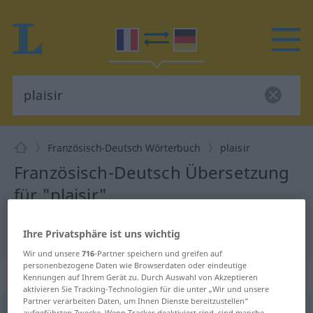
Französisch-Deutsch Wörterbuch
plaisir
Französisch-Deutsch Übersetzung
für "plaisir"
"plaisir" Deutsch Übersetzung
Ihre Privatsphäre ist uns wichtig
Wir und unsere
716
-Partner speichern und greifen auf
personenbezogene Daten wie Browserdaten oder eindeutige
„plaisir“
: masculin
Kennungen auf Ihrem Gerät zu. Durch Auswahl von Akzeptieren
aktivieren Sie Tracking-Technologien für die unter „Wir und unsere
Partner verarbeiten Daten, um Ihnen Dienste bereitzustellen“
plaisir
[plɛziʀ]
m
aufgeführten Zwecke. Wenn Tracker deaktiviert sind, sind manche