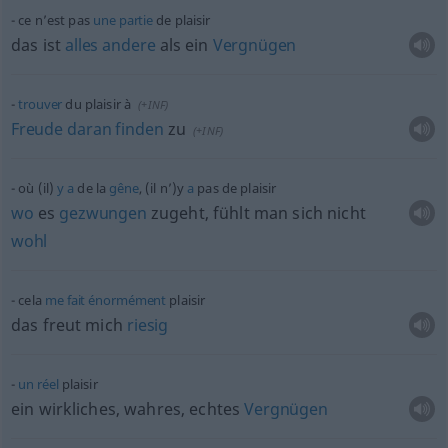
ce n’est pas
une
partie
de plaisir
das ist
alles
andere
als ein
Vergnügen
trouver
du plaisir à
(
+INF
)
Freude
daran
finden
zu
(
+INF
)
où (il)
y
a
de la
gêne
, (il n’)y
a
pas de plaisir
wo
es
gezwungen
zugeht, fühlt man sich nicht
wohl
cela
me
fait
énormément
plaisir
das freut mich
riesig
un
réel
plaisir
ein wirkliches, wahres, echtes
Vergnügen