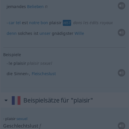
n
jemandes
Belieben
car
tel
est
notre
bon
plaisir
dans les édits royaux
HIST
denn
solches ist
unser
gnädigster
Wille
Beispiele
le plaisir
plaisir sexuel
die Sinnen-,
Fleischeslust
Beispielsätze für "plaisir"
plaisir
sexuel
Geschlechtslust
f