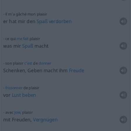
il m’a gâché mon plaisir
er hat mir den
Spaß
verdorben
ce qui
me
fait
plaisir
was mir
Spaß
macht
son plaisir
c’est
de
donner
Schenken, Geben macht ihm
Freude
frissonner
de plaisir
vor
Lust
beben
avec
joie
, plaisir
mit Freuden,
Vergnügen