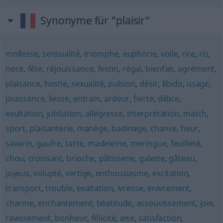
Synonyme für "plaisir"
mollesse
,
sensualité
,
triomphe
,
euphorie
,
voile
,
rire
,
ris
,
noce
,
fête
,
réjouissance
,
festin
,
régal
,
bienfait
,
agrément
,
plaisance
,
hostie
,
sexualité
,
pulsion
,
désir
,
libido
,
usage
,
jouissance
,
liesse
,
entrain
,
ardeur
,
fierté
,
délice
,
exultation
,
jubilation
,
allégresse
,
interprétation
,
match
,
sport
,
plaisanterie
,
manège
,
badinage
,
chance
,
heur
,
savarin
,
gaufre
,
tarte
,
madeleine
,
meringue
,
feuilleté
,
chou
,
croissant
,
brioche
,
pâtisserie
,
galette
,
gâteau
,
joyeux
,
volupté
,
vertige
,
enthousiasme
,
excitation
,
transport
,
trouble
,
exaltation
,
ivresse
,
enivrement
,
charme
,
enchantement
,
béatitude
,
assouvissement
,
joie
,
ravissement
,
bonheur
,
félicité
,
aise
,
satisfaction
,