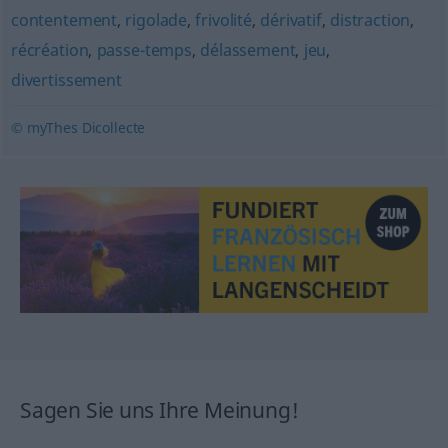
contentement
,
rigolade
,
frivolité
,
dérivatif
,
distraction
,
récréation
,
passe-temps
,
délassement
,
jeu
,
divertissement
© myThes Dicollecte
Sagen Sie uns Ihre Meinung!