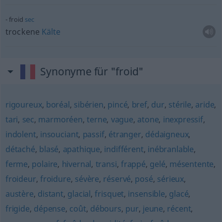
froid
sec
trockene
Kälte
Synonyme für "froid"
rigoureux
,
boréal
,
sibérien
,
pincé
,
bref
,
dur
,
stérile
,
aride
,
tari
,
sec
,
marmoréen
,
terne
,
vague
,
atone
,
inexpressif
,
indolent
,
insouciant
,
passif
,
étranger
,
dédaigneux
,
détaché
,
blasé
,
apathique
,
indifférent
,
inébranlable
,
ferme
,
polaire
,
hivernal
,
transi
,
frappé
,
gelé
,
mésentente
,
froideur
,
froidure
,
sévère
,
réservé
,
posé
,
sérieux
,
austère
,
distant
,
glacial
,
frisquet
,
insensible
,
glacé
,
frigide
,
dépense
,
coût
,
débours
,
pur
,
jeune
,
récent
,