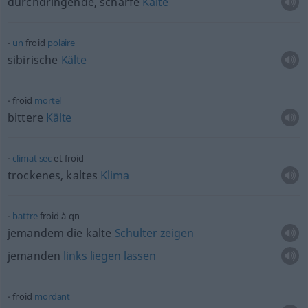
durchdringende, scharfe
Kälte
un
froid
polaire
sibirische
Kälte
froid
mortel
bittere
Kälte
climat
sec
et froid
trockenes, kaltes
Klima
battre
froid à
qn
jemandem die kalte
Schulter
zeigen
jemanden
links
liegen
lassen
froid
mordant