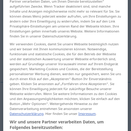
Partner verarbeiten Daten, um Ihnen Dienste bereitzustellen“
aufgeführten Zwecke. Wenn Tracker deaktiviert sind, sind manche
Übersicht aller Übersetzungen
Inhalte und Anzeigen möglicherweise nicht mehr so relevant für Sie. Sie
können dieses Menü jederzeit wieder aufrufen, um Ihre Einstellungen zu
(Für mehr Details die Übersetzung anklicken/antippen)
ändern oder Ihre Einwilligung zu widerrufen, indem Sie auf den Link
Privatsphäre-Einstellungen am unteren Rand der Webseite klicken. Ihre
kalt
Einstellungen gelten innerhalb unseres Website. Weitere Informationen
finden Sie in unserer Datenschutzerklärung.
Wir verwenden Cookies, damit Sie unsere Webseite bestmöglich nutzen
gefühlskalt, kühl, kaltherzig, ungerührt, kühl,
und wir besser mit Ihnen kommunizieren können. Notwendige,
frostig
funktionale und statistische Cookies, die für den Betrieb der Webseite
und der statistischen Auswertung unserer Webseite erforderlich sind,
werden auf Grundlage unserer Vorauswahl immer auf Ihrem Endgerät
dünn, luftig, leicht
kalt, verhalten
gespeichert. Marketing-Cookies und Cookies, die der Bereitstellung
personalisierter Werbung dienen, werden nur gespeichert, wenn Sie uns
durch einen Klick auf den „Akzeptieren“-Button Ihr Einverständnis
geben. Klicken Sie ansonsten auf „Fortfahren ohne Akzeptieren“. Sie
können Ihre Einwilligung jederzeit für zukünftige Besuche unserer
Webseite widerrufen. Wenn Sie weitere Informationen zu den Cookies
kalt
froid
temps, eau, lieu, etc
und den Anpassungsmöglichkeiten möchten, klicken Sie einfach auf den
Button „Mehr Optionen“. Weitergehende Hinweise zu der
Datenverarbeitung entnehmen Sie ansonsten unserer
Datenschutzerklärung
. Hier finden Sie unser
Impressum
.
Wir und unsere Partner verarbeiten Daten, um
Folgendes bereitzustellen:
(gefühls)kalt
froid
personne