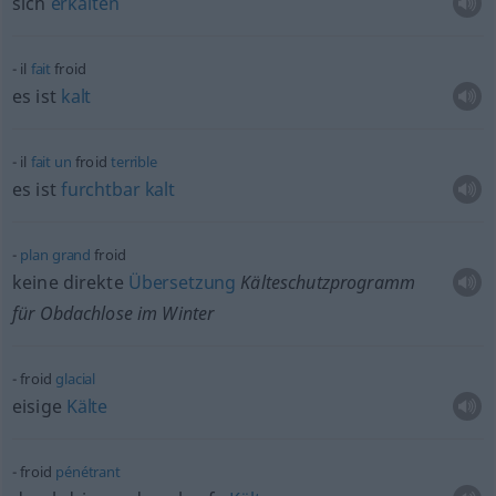
sich
erkälten
il
fait
froid
es ist
kalt
il
fait
un
froid
terrible
es ist
furchtbar
kalt
plan
grand
froid
keine direkte
Übersetzung
Kälteschutzprogramm
für Obdachlose im Winter
froid
glacial
eisige
Kälte
froid
pénétrant