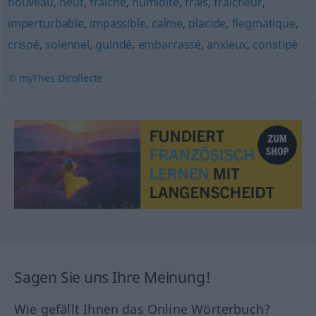
nouveau
,
neuf
,
fraîche
,
humidité
,
frais
,
fraîcheur
,
imperturbable
,
impassible
,
calme
,
placide
,
flegmatique
,
crispé
,
solennel
,
guindé
,
embarrassé
,
anxieux
,
constipé
© myThes Dicollecte
Sagen Sie uns Ihre Meinung!
Wie gefällt Ihnen das Online Wörterbuch?