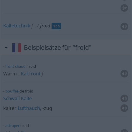
Kältetechnik
f
froid
TECH
Beispielsätze für "froid"
front
chaud
, froid
Warm-,
Kaltfront
f
bouffée
de froid
Schwall
Kälte
kalter
Lufthauch
, -zug
attraper
froid