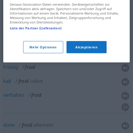
Genaue Geolocation-Daten verwenden. Geräteeigenschaften zur
Identifikation aktiv abfragen. Speichern von und/oder Zugriff auf
kühl
froid
Informationen auf einem Gerät. Personalisierte Werbung und Inhalte,
Messung von Werbung und Inhalten, Zielgruppenforschung und
Entwicklung von Dienstleistungen.
kaltherzig
froid
(≈ insensible)
Liste der Partner (Lieferanten)
ungerührt
froid
(≈ indifférent)
Mehr Optionen
Akzeptieren
kühl
froid
accueil
frostig
froid
kalt
froid
colère
verhalten
froid
dünn
froid
vêtement