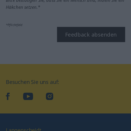
Bitte bestätigen Sie, dass Sie ein Mensch sind, indem Sie ein
Häkchen setzen.*
*Pflichtfeld
Feedback absenden
Besuchen Sie uns auf:
facebook
YouTube
Instagram
Langenscheidt