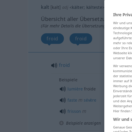
kalt
[kalt]
adj
<
kälter
;
kälteste
>
Ihre Priv
Übersicht aller Übersetzungen
Wir und un
(Für mehr Details die Übersetzung anklicken/an
eindeutige 
Technologie
froid
froid
aufgeführte
mehr so rel
oder Ihre E
Webseite kli
unserer Dat
froid
Wir verwend
kommunizier
der statist
Beispiele
immer auf I
Werbung die
lumière
froide
Einverständ
jederzeit f
m
faste
sévère
und den Anp
Weitergehen
m
frisson
Hier finden
Wir und 
Beispiele anzeigen
Genaue Geol
und/oder Zu