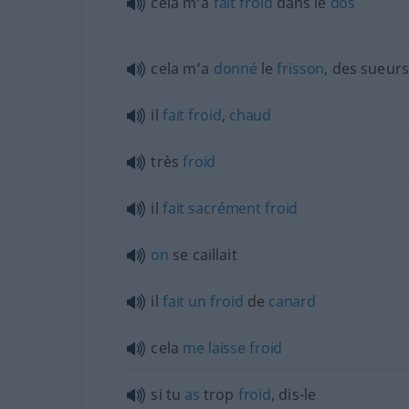
cela m’a
fait
froid
dans le
dos
cela m’a
donné
le
frisson
, des sueurs
il
fait
froid
,
chaud
très
froid
il
fait
sacrément
froid
on
se caillait
il
fait
un
froid
de
canard
cela
me
laisse
froid
si tu
as
trop
froid
, dis-le