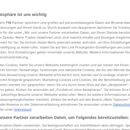
atsphäre ist uns wichtig
sere
716
-Partner speichern und greifen auf personenbezogene Daten wie Browserdat
tippen)
Kennungen auf Ihrem Gerät zu. Durch Auswahl von Akzeptieren aktivieren Sie Trackin
n für die unter „Wir und unsere Partner verarbeiten Daten, um Ihnen Dienste bereitz
n Zwecke. Wenn Tracker deaktiviert sind, sind manche Inhalte und Anzeigen mögliche
evant für Sie. Sie können dieses Menü jederzeit wieder aufrufen, um Ihre Einstellung
inwilligung zu widerrufen, indem Sie auf den Link Privatsphäre-Einstellungen am unt
cken. Ihre Einstellungen gelten innerhalb unseres Website. Weitere Informationen fin
enschutzerklärung.
kalt
en Cookies, damit Sie unsere Webseite bestmöglich nutzen und wir besser mit Ihnen
en können. Notwendige, funktionale und statistische Cookies, die für den Betrieb d
ischen Auswertung unserer Webseite erforderlich sind, werden auf Grundlage unserer
hrem Endgerät gespeichert. Marketing-Cookies und Cookies, die der Bereitstellung per
nen, werden nur gespeichert, wenn Sie uns durch einen Klick auf den „Akzeptieren“-
kaltes
Licht
nis geben. Klicken Sie ansonsten auf „Fortfahren ohne Akzeptieren“. Sie können Ihre 
ür zukünftige Besuche unserer Webseite widerrufen. Wenn Sie weitere Informationen 
kalter
Prunk
, kalte
Pracht
assungsmöglichkeiten möchten, klicken Sie einfach auf den Button „Mehr Optionen“
de Hinweise zu der Datenverarbeitung entnehmen Sie ansonsten unserer
Datenschut
kalter
Schauer
 Sie unser
Impressum
.
unsere Partner verarbeiten Daten, um Folgendes bereitzustellen:
ocation-Daten verwenden. Geräteeigenschaften zur Identifikation aktiv abfragen. Sp
griff auf Informationen auf einem Gerät. Personalisierte Werbung und Inhalte, Mes