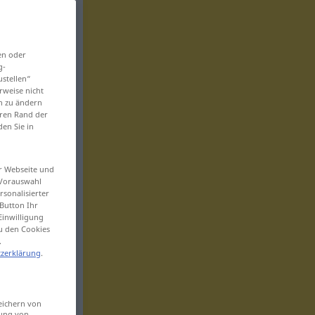
en oder
g-
ustellen“
rweise nicht
en zu ändern
eren Rand der
den Sie in
er Webseite und
 Vorauswahl
sonalisierter
Button Ihr
Einwilligung
zu den Cookies
.
zerklärung
.
eichern von
sung von