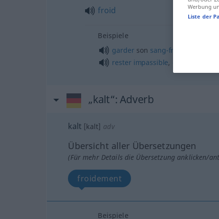
Werbung und
froid
Liste der P
Beispiele
garder
son
sang-froid
rester
impassible
,
calme
„kalt“
: Adverb
kalt
[kalt]
adv
Übersicht aller Übersetzungen
(Für mehr Details die Übersetzung anklicken/an
froidement
Beispiele