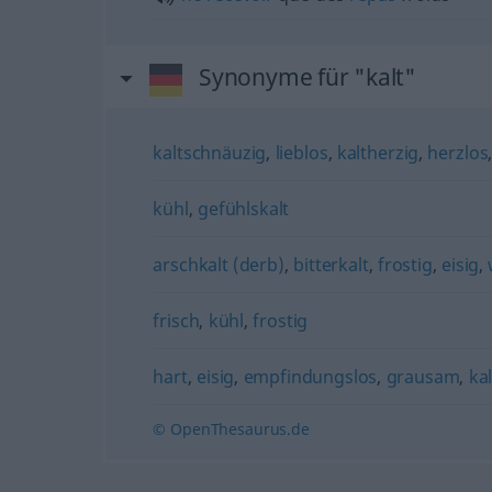
Synonyme für "kalt"
kaltschnäuzig
,
lieblos
,
kaltherzig
,
herzlos
kühl
,
gefühlskalt
arschkalt (derb)
,
bitterkalt
,
frostig
,
eisig
,
frisch
,
kühl
,
frostig
hart
,
eisig
,
empfindungslos
,
grausam
,
ka
© OpenThesaurus.de