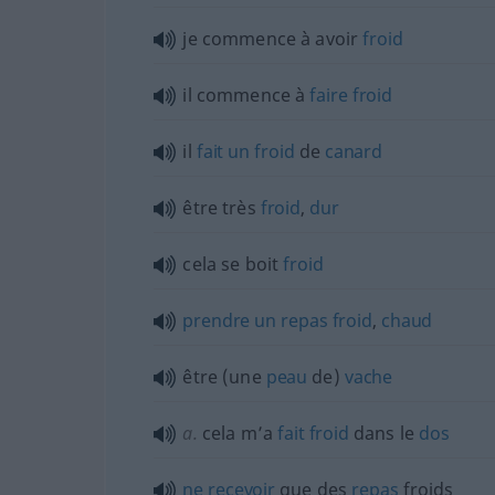
je commence à avoir
froid
il commence à
faire
froid
il
fait
un
froid
de
canard
être très
froid
,
dur
cela se boit
froid
prendre
un
repas
froid
,
chaud
être (une
peau
de)
vache
a.
cela m’a
fait
froid
dans le
dos
ne
recevoir
que des
repas
froids