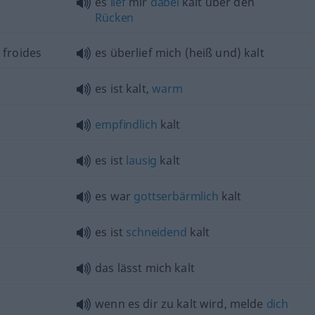
es
lief
mir
dabei
kalt über den
Rücken
 froides
es überlief mich (heiß und) kalt
es ist kalt,
warm
empfindlich
kalt
es ist
lausig
kalt
es war
gottserbärmlich
kalt
es ist
schneidend
kalt
das lässt mich kalt
wenn es dir zu kalt wird, melde
dich