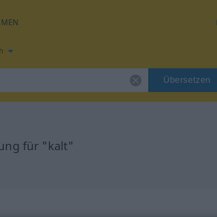
HMEN
h
Übersetzen
ng für "kalt"