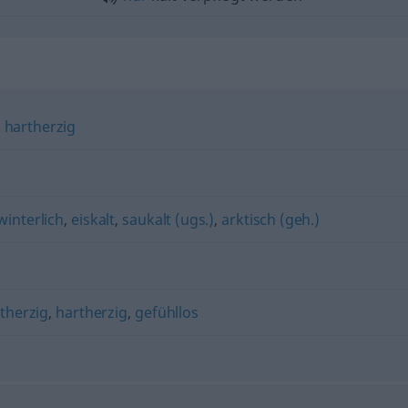
,
hartherzig
winterlich
,
eiskalt
,
saukalt (ugs.)
,
arktisch (geh.)
ltherzig
,
hartherzig
,
gefühllos